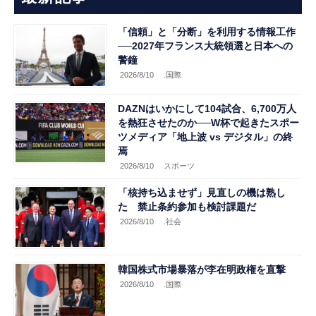
「信頼」と「分断」を利用する情報工作
──2027年フランス大統領選と日本への
警鐘
2026/8/10
.国際
DAZNはいかにして104試合、6,700万人
を熱狂させたのか──W杯で起きたスポー
ツメディア「地上波 vs デジタル」の終
焉
2026/8/10
スポーツ
「核持ち込ませず」見直しの機は熟し
た 禁止条約参加も検討課題だ
2026/8/10
.社会
韓国株式市場暴落が李在明政権を直撃
2026/8/10
.国際