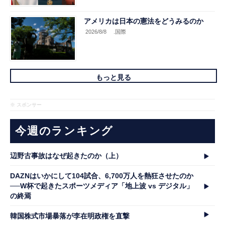
アメリカは日本の憲法をどうみるのか
2026/8/8
.国際
もっと見る
※ スポンサー
今週のランキング
辺野古事故はなぜ起きたのか（上）
DAZNはいかにして104試合、6,700万人を熱狂させたのか
──W杯で起きたスポーツメディア「地上波 vs デジタル」
の終焉
韓国株式市場暴落が李在明政権を直撃