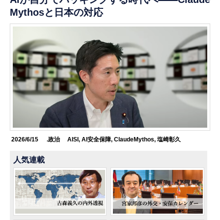
Mythosと日本の対応
2026/6/15
.政治
AISI
,
AI安全保障
,
ClaudeMythos
,
塩崎彰久
人気連載