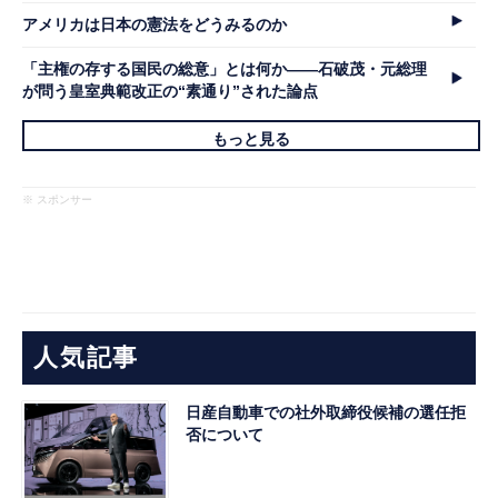
アメリカは日本の憲法をどうみるのか
「主権の存する国民の総意」とは何か――石破茂・元総理
が問う皇室典範改正の“素通り”された論点
もっと見る
※ スポンサー
人気記事
日産自動車での社外取締役候補の選任拒
否について