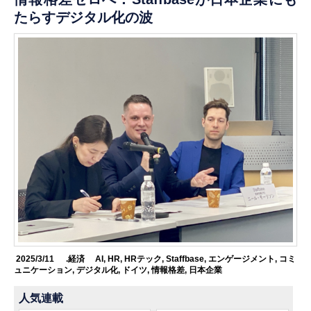
たらすデジタル化の波
2025/3/11
.経済
AI
,
HR
,
HRテック
,
Staffbase
,
エンゲージメント
,
コミ
ュニケーション
,
デジタル化
,
ドイツ
,
情報格差
,
日本企業
人気連載