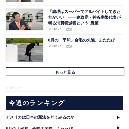
「総理はスーパーでアルバイトしてきた
方がいい」――参政党・神谷宗幣代表が
斬る消費税減税という”愚策”
2026/8/7
.政治
8月の「平和」合唱の欠陥、ふたたび
2026/8/7
.政治
もっと見る
※ スポンサー
今週のランキング
アメリカは日本の憲法をどうみるのか
8月の「平和」合唱の欠陥、ふたたび