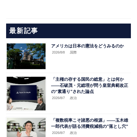
最新記事
アメリカは日本の憲法をどうみるのか
2026/8/8
.国際
「主権の存する国民の総意」とは何か
――石破茂・元総理が問う皇室典範改正
の“素通り”された論点
2026/8/7
.政治
「複数税率こそ諸悪の根源」――玉木雄
一郎代表が語る消費税減税の”落とし穴”
2026/8/7
.政治