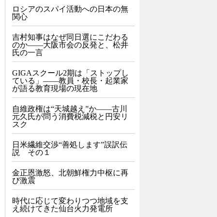
ロシアのスパイ活動への日本の無
関心
吉村知事はなぜ同日選にこだわる
のか――大阪市会の反発と、松井
氏の一言
GIGAスクール2期は「ストップし
ている」——教員・校長・起業家
が語る教育現場の現在地
自維政権は“天城越え”か――古川
元久氏が問う消費税減税と円安リ
スク
日米繊維交渉“善処します”誤訳伝
説 その１
金正恩激怒、北朝鮮権力中枢に再
び激震
時代に応じて変わりつつ地域を支
え続けてきた仙台火力発電所