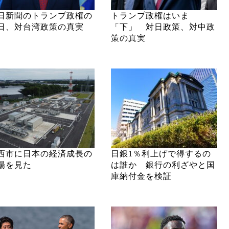
日新聞のトランプ政権の
トランプ政権はいま
日、対台湾政策の真実
「下」 対日政策、対中政
策の真実
西市に日本の経済成長の
日銀1％利上げで得するの
場を見た
は誰か 銀行の利ざやと国
庫納付金を検証