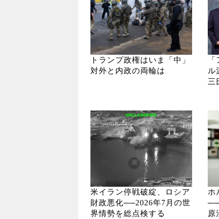
トランプ政権はいま「中」
「
対外と内政の両輪は
ル
三
米イラン停戦破綻、ロシア
ホ
財政悪化──2026年7月の世
─
界情勢を総点検する
原