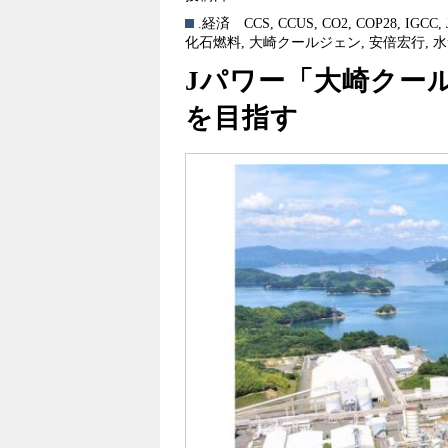
.経済
CCS
,
CCUS
,
CO2
,
COP28
,
IGCC
,
化石燃料
,
大崎クールジェン
,
安倍宏行
,
水
Jパワー「大崎クー
を目指す