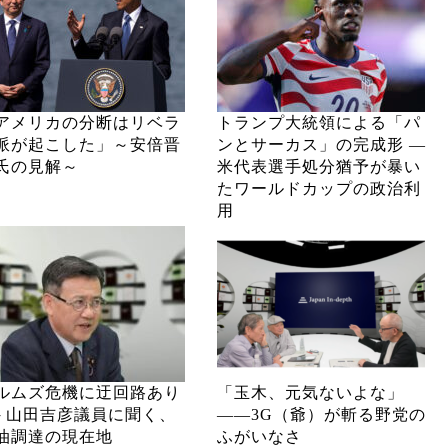
アメリカの分断はリベラ
トランプ大統領による「パ
派が起こした」～安倍晋
ンとサーカス」の完成形 ―
氏の見解～
米代表選手処分猶予が暴い
たワールドカップの政治利
用
ルムズ危機に迂回路あり
「玉木、元気ないよな」
─ 山田吉彦議員に聞く、
――3G（爺）が斬る野党の
油調達の現在地
ふがいなさ