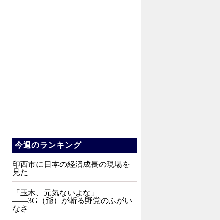
今週のランキング
印西市に日本の経済成長の現場を
見た
「玉木、元気ないよな」
――3G（爺）が斬る野党のふがい
なさ