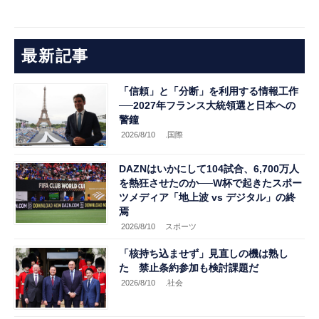
最新記事
「信頼」と「分断」を利用する情報工作
──2027年フランス大統領選と日本への
警鐘
2026/8/10
.国際
DAZNはいかにして104試合、6,700万人
を熱狂させたのか──W杯で起きたスポー
ツメディア「地上波 vs デジタル」の終
焉
2026/8/10
スポーツ
「核持ち込ませず」見直しの機は熟し
た 禁止条約参加も検討課題だ
2026/8/10
.社会