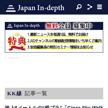
※ スポンサー
KK線
記事一覧
地上8メートルの“銀ブラ”「Ginza Sky Walk