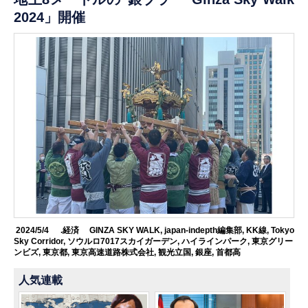
2024」開催
2024/5/4
.経済
GINZA SKY WALK
,
japan-indepth編集部
,
KK線
,
Tokyo
Sky Corridor
,
ソウルロ7017スカイガーデン
,
ハイラインパーク
,
東京グリー
ンビズ
,
東京都
,
東京高速道路株式会社
,
観光立国
,
銀座
,
首都高
人気連載