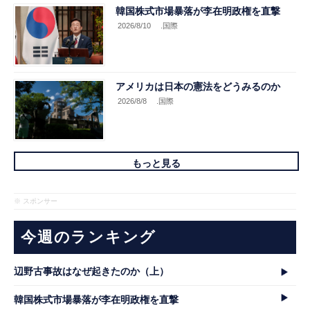
韓国株式市場暴落が李在明政権を直撃
2026/8/10
.国際
アメリカは日本の憲法をどうみるのか
2026/8/8
.国際
もっと見る
※ スポンサー
今週のランキング
辺野古事故はなぜ起きたのか（上）
韓国株式市場暴落が李在明政権を直撃