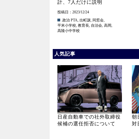
計、7人だけに説明
投稿日：2023/12/24
.政治
PTA
,
出町譲
,
同窓会
,
平米小学校
,
教育長
,
自治会
,
高岡
,
高陵小中学校
人気記事
日産自動車での社外取締役
朝
候補の選任拒否について
対