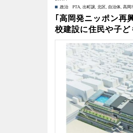
.政治
PTA
,
出町譲
,
北区
,
自治体
,
高岡
｢高岡発ニッポン再
校建設に住民や子ど