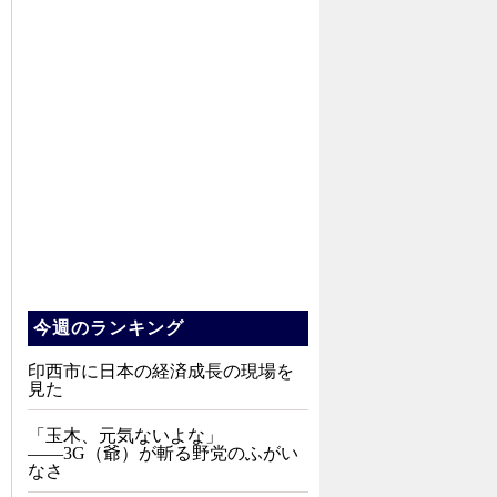
今週のランキング
印西市に日本の経済成長の現場を
見た
「玉木、元気ないよな」
――3G（爺）が斬る野党のふがい
なさ