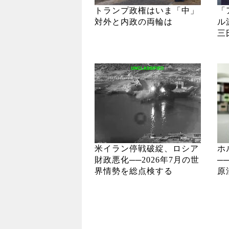
トランプ政権はいま「中」
「
対外と内政の両輪は
ル
三
米イラン停戦破綻、ロシア
ホ
財政悪化──2026年7月の世
─
界情勢を総点検する
原