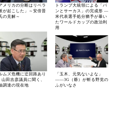
アメリカの分断はリベラ
トランプ大統領による「パ
派が起こした」～安倍晋
ンとサーカス」の完成形 ―
氏の見解～
米代表選手処分猶予が暴い
たワールドカップの政治利
用
ルムズ危機に迂回路あり
「玉木、元気ないよな」
─ 山田吉彦議員に聞く、
――3G（爺）が斬る野党の
油調達の現在地
ふがいなさ