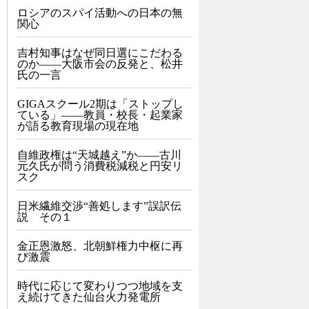
ロシアのスパイ活動への日本の無
関心
吉村知事はなぜ同日選にこだわる
のか――大阪市会の反発と、松井
氏の一言
GIGAスクール2期は「ストップし
ている」——教員・校長・起業家
が語る教育現場の現在地
自維政権は“天城越え”か――古川
元久氏が問う消費税減税と円安リ
スク
日米繊維交渉“善処します”誤訳伝
説 その１
金正恩激怒、北朝鮮権力中枢に再
び激震
時代に応じて変わりつつ地域を支
え続けてきた仙台火力発電所