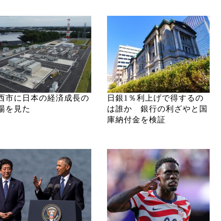
西市に日本の経済成長の
日銀1％利上げで得するの
場を見た
は誰か 銀行の利ざやと国
庫納付金を検証