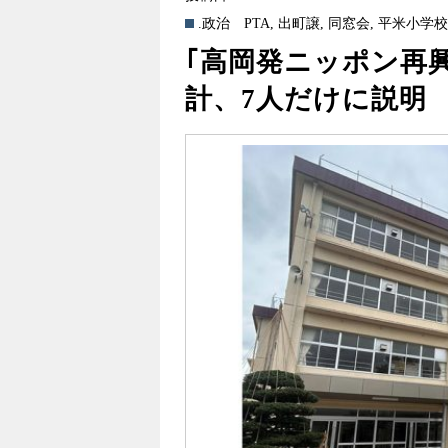
.政治
PTA
,
出町譲
,
同窓会
,
平米小学
｢高岡発ニッポン再
計、7人だけに説明