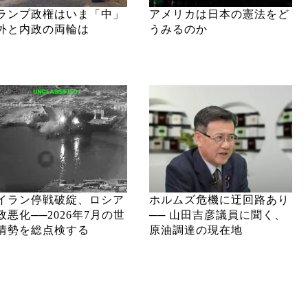
ランプ政権はいま「中」
アメリカは日本の憲法をど
外と内政の両輪は
うみるのか
イラン停戦破綻、ロシア
ホルムズ危機に迂回路あり
政悪化──2026年7月の世
── 山田吉彦議員に聞く、
情勢を総点検する
原油調達の現在地