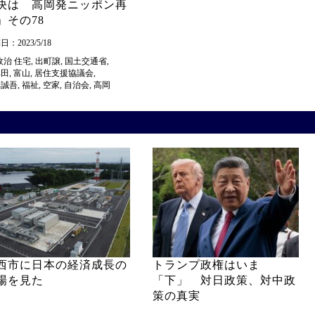
決は 高岡発ニッポン再
」その78
：2023/5/18
政治
住宅
,
出町譲
,
国土交通省
,
牟田
,
富山
,
居住支援協議会
,
島誠吾
,
福祉
,
空家
,
自治会
,
高岡
西市に日本の経済成長の
トランプ政権はいま
場を見た
「下」 対日政策、対中政
策の真実