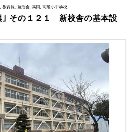
校
,
教育長
,
自治会
,
高岡
,
高陵小中学校
興｣ その１２１ 新校舎の基本設