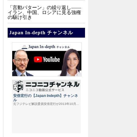
「言動パターン」の繰り返し――
イラン、中国、ロシアに見る強権
の駆け引き
Japan In-depth チャンネル