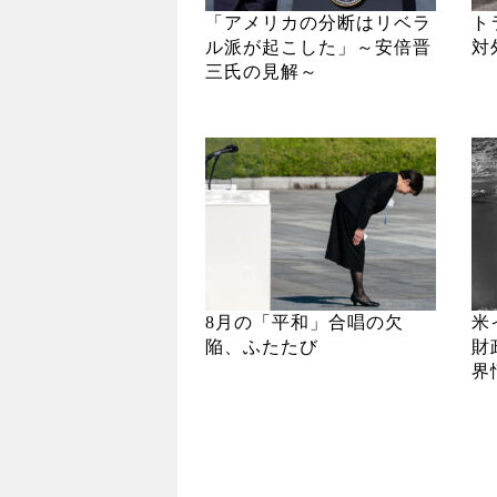
「アメリカの分断はリベラ
ト
ル派が起こした」～安倍晋
対
三氏の見解～
8月の「平和」合唱の欠
米
陥、ふたたび
財
界