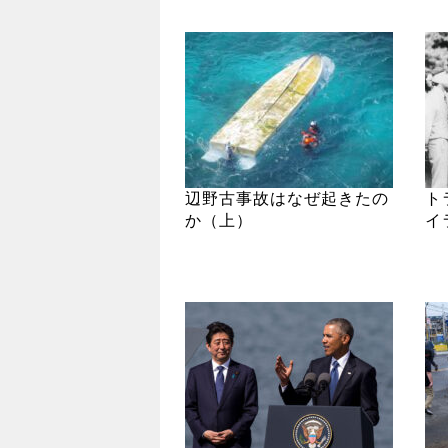
辺野古事故はなぜ起きたの
ト
か（上）
イ