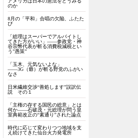
アメリカは日本の憲法をどうみる
のか
8月の「平和」合唱の欠陥、ふたた
び
「総理はスーパーでアルバイトし
てきた方がいい」――参政党・神
谷宗幣代表が斬る消費税減税とい
う”愚策”
「玉木、元気ないよな」
――3G（爺）が斬る野党のふがい
なさ
日米繊維交渉“善処します”誤訳伝
説 その１
「主権の存する国民の総意」とは
何か――石破茂・元総理が問う皇
室典範改正の“素通り”された論点
時代に応じて変わりつつ地域を支
え続けてきた仙台火力発電所