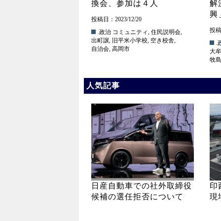
換会、参加は４人
解
興
投稿日：2023/12/20
投稿日
.政治
コミュニティ
,
住民説明会
,
出町譲
,
旧平米小学校
,
空き校舎
,
.
自治会
,
高岡市
大
牧
人気記事
日産自動車での社外取締役
印
候補の選任拒否について
現