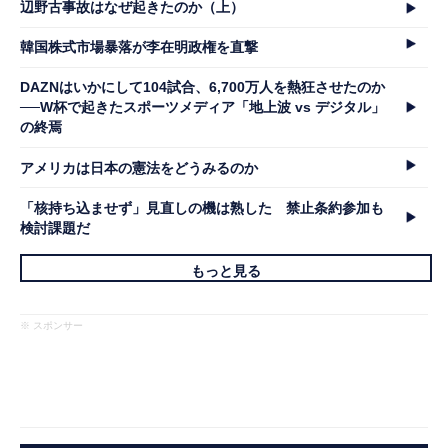
辺野古事故はなぜ起きたのか（上）
韓国株式市場暴落が李在明政権を直撃
DAZNはいかにして104試合、6,700万人を熱狂させたのか
──W杯で起きたスポーツメディア「地上波 vs デジタル」
の終焉
アメリカは日本の憲法をどうみるのか
「核持ち込ませず」見直しの機は熟した 禁止条約参加も
検討課題だ
もっと見る
※ スポンサー