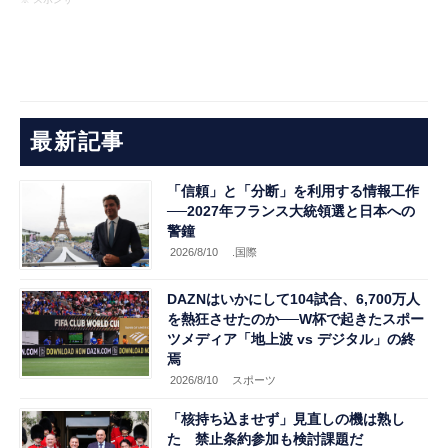
最新記事
「信頼」と「分断」を利用する情報工作
──2027年フランス大統領選と日本への
警鐘
2026/8/10
.国際
DAZNはいかにして104試合、6,700万人
を熱狂させたのか──W杯で起きたスポー
ツメディア「地上波 vs デジタル」の終
焉
2026/8/10
スポーツ
「核持ち込ませず」見直しの機は熟し
た 禁止条約参加も検討課題だ