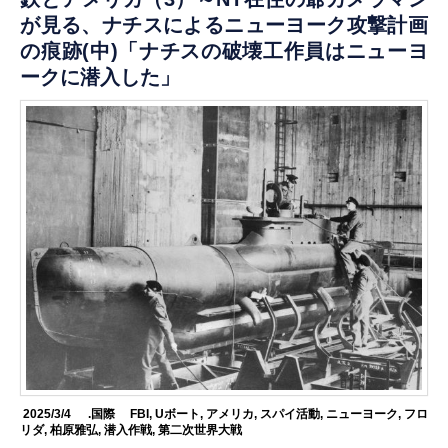
が見る、ナチスによるニューヨーク攻撃計画
の痕跡(中)「ナチスの破壊工作員はニューヨ
ークに潜入した」
2025/3/4
.国際
FBI
,
Uボート
,
アメリカ
,
スパイ活動
,
ニューヨーク
,
フロ
リダ
,
柏原雅弘
,
潜入作戦
,
第二次世界大戦