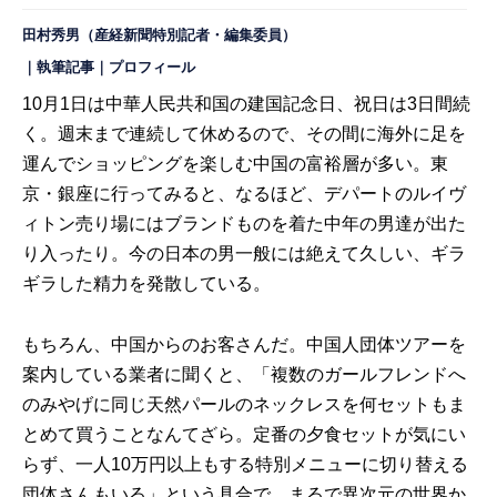
田村秀男（産経新聞特別記者・編集委員）
｜
執筆記事
｜
プロフィール
10月1日は中華人民共和国の建国記念日、祝日は3日間続
く。週末まで連続して休めるので、その間に海外に足を
運んでショッピングを楽しむ中国の富裕層が多い。東
京・銀座に行ってみると、なるほど、デパートのルイヴ
ィトン売り場にはブランドものを着た中年の男達が出た
り入ったり。今の日本の男一般には絶えて久しい、ギラ
ギラした精力を発散している。
もちろん、中国からのお客さんだ。中国人団体ツアーを
案内している業者に聞くと、「複数のガールフレンドへ
のみやげに同じ天然パールのネックレスを何セットもま
とめて買うことなんてざら。定番の夕食セットが気にい
らず、一人10万円以上もする特別メニューに切り替える
団体さんもいる」という具合で、まるで異次元の世界か