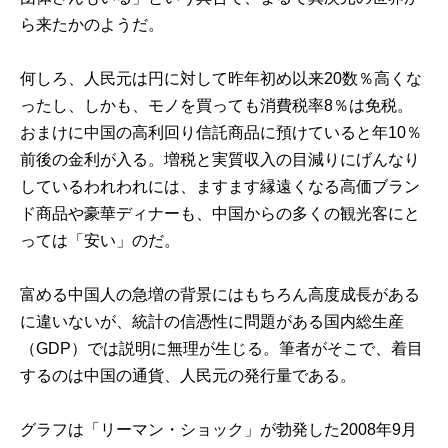
ら来たかのようだ。
何しろ、人民元は円に対して昨年初め以来20数％高くな
ったし、しかも、モノを買っても消費税率8％は免税。
おまけに中国の高利回り信託商品に預けていると年10％
前後の金利が入る。増税と実質収入の目減りにげんなり
しているわれわれには、ますます縁遠くなる高価ブラン
ド商品や豪華ディナーも、中国からの多くの観光客にと
っては「安い」のだ。
富める中国人の急増の背景にはもちろん高度成長がある
に違いないが、統計の信憑性に問題がある国内総生産
（GDP）では説明に無理が生じる。筆者がそこで、着目
するのは中国の通貨、人民元の発行量である。
グラフは「リーマン・ショック」が勃発した2008年9月