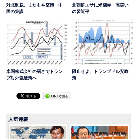
対北制裁、またもや空砲 中
北朝鮮エサに米翻弄 高笑い
国の策謀
の習近平
米国株式会社の弱さでトラン
阻止せよ、トランプドル安政
プ対外強硬策へ
策
人気連載