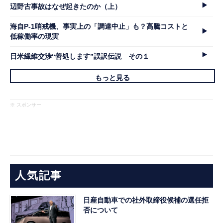
辺野古事故はなぜ起きたのか（上）
海自P-1哨戒機、事実上の「調達中止」も？高騰コストと
低稼働率の現実
日米繊維交渉“善処します”誤訳伝説 その１
もっと見る
※ スポンサー
人気記事
日産自動車での社外取締役候補の選任拒
否について