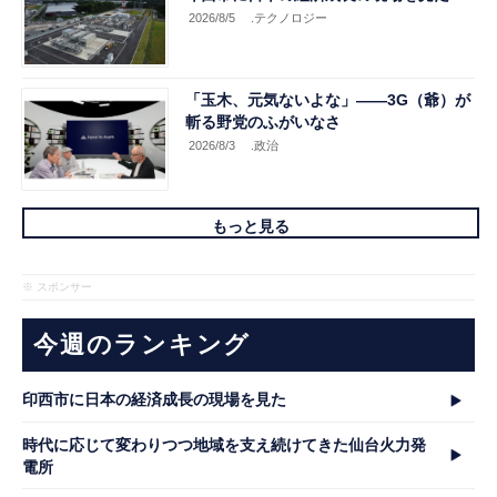
2026/8/5
.テクノロジー
「玉木、元気ないよな」――3G（爺）が
斬る野党のふがいなさ
2026/8/3
.政治
もっと見る
※ スポンサー
今週のランキング
印西市に日本の経済成長の現場を見た
時代に応じて変わりつつ地域を支え続けてきた仙台火力発
電所