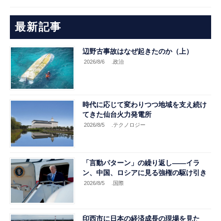
最新記事
辺野古事故はなぜ起きたのか（上）
2026/8/6
.政治
時代に応じて変わりつつ地域を支え続け
てきた仙台火力発電所
2026/8/5
.テクノロジー
「言動パターン」の繰り返し――イラ
ン、中国、ロシアに見る強権の駆け引き
2026/8/5
.国際
印西市に日本の経済成長の現場を見た