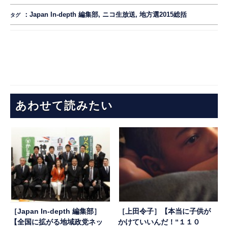
：
Japan In-depth 編集部
,
ニコ生放送
,
地方選2015総括
タグ
あわせて読みたい
［Japan In-depth 編集部］
［上田令子］【本当に子供が
【全国に拡がる地域政党ネッ
かけていいんだ！“１１０