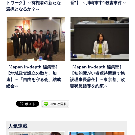
トワーク】～有権者の新たな
番”】 ～川崎市中1殺害事件～
選択となるか？～
［Japan In-depth 編集部］
［Japan In-depth 編集部］
【地域政党設立の動き、加
【知的障がい者虐待問題で施
速】～「自由を守る会」結成
設理事長辞任】～東京都、改
総会～
善状況指導を約束～
人気連載