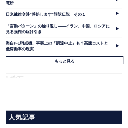
電所
日米繊維交渉“善処します”誤訳伝説 その１
「言動パターン」の繰り返し――イラン、中国、ロシアに
見る強権の駆け引き
海自P-1哨戒機、事実上の「調達中止」も？高騰コストと
低稼働率の現実
もっと見る
※ スポンサー
人気記事