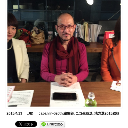
2015/4/13
.JID
Japan In-depth 編集部
,
ニコ生放送
,
地方選2015総括