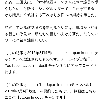
ため、上田氏は、「女性議員そしてさらにママ議員を増
やしたい」と語り、シングルマザーで「自由を守る会」
から議員に立候補する三次ゆりか氏への期待を示した。
腐敗している政党政治を変えるためには、地域から始ま
る新しい政党や、母たちの新しい力が必要だ。彼らのパ
ワーに今後も注目したい。
（この記事は2015年3月4日に、ニコ生
Japan In-depthチ
ャンネル
で放送されたものです。アーカイブは後日、
YouTube
Japan In-depthチャンネル
にアップロードさ
れます）
（この記事は、ニコ生【Japan In-depthチャンネル】
2015年3月4日放送 を要約したもです。録画は
こちら
ニコ生
【Japan In-depthチャンネル】
）