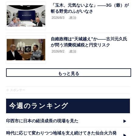
「玉木、元気ないよな」――3G（爺）が
斬る野党のふがいなさ
2026/8/3
.政治
自維政権は“天城越え”か――古川元久氏
が問う消費税減税と円安リスク
2026/8/2
.政治
もっと見る
※ スポンサー
今週のランキング
印西市に日本の経済成長の現場を見た
時代に応じて変わりつつ地域を支え続けてきた仙台火力発