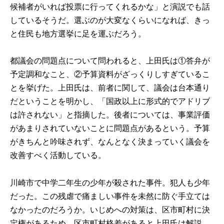
候補者がいれば投票に行ってくれるかな」と演説でも話
しているそうだ。選ぶのが大変なくらいになれば、きっ
と住民も地方選挙に足を運ぶだろう。
都議会の問題点について問われると、上田氏は①答弁が
予定調和なこと、②予算資料がざっくりしすぎているこ
とを挙げた。上田氏は、前者に関して、議会は台本通り
だということを明かし、「国政以上に形式的でアドリブ
は許されない」と指摘した。後者については、事業評価
があまりされていないことに問題点があるという。予算
がきちんと吟味されず、なんとなく決まっていく議会を
改善すべく活動している。
川崎市で中学二年生の少年が殺された事件。犯人も少年
だった。この残虐で痛ましい事件を未然に防ぐ手立ては
なかったのだろうか。いじめへの対策は、区市町村に決
定権があるため、区市町村格差があると上田氏は解説。