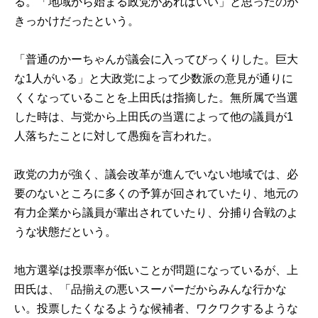
る。「地域から始まる政党があればいい」と思ったのが
きっかけだったという。
「普通のかーちゃんが議会に入ってびっくりした。巨大
な
1
人がいる」と大政党によって少数派の意見が通りに
くくなっていることを上田氏は指摘した。無所属で当選
した時は、与党から上田氏の当選によって他の議員が
1
人落ちたことに対して愚痴を言われた。
政党の力が強く、議会改革が進んでいない地域では、必
要のないところに多くの予算が回されていたり、地元の
有力企業から議員が輩出されていたり、分捕り合戦のよ
うな状態だという。
地方選挙は投票率が低いことが問題になっているが、上
田氏は、「品揃えの悪いスーパーだからみんな行かな
い。投票したくなるような候補者、ワクワクするような