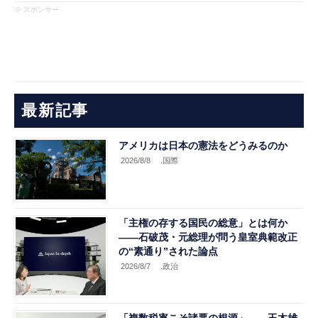
※ スポンサー
最新記事
アメリカは日本の憲法をどうみるのか
2026/8/8
.国際
「主権の存する国民の総意」とは何か
――石破茂・元総理が問う皇室典範改正
の“素通り”された論点
2026/8/7
.政治