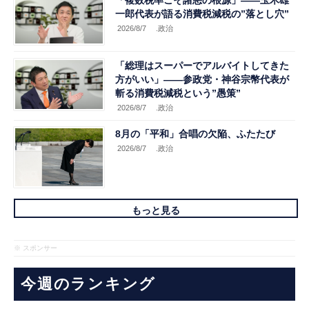
「複数税率こそ諸悪の根源」――玉木雄
一郎代表が語る消費税減税の”落とし穴”
2026/8/7
.政治
「総理はスーパーでアルバイトしてきた
方がいい」――参政党・神谷宗幣代表が
斬る消費税減税という”愚策”
2026/8/7
.政治
8月の「平和」合唱の欠陥、ふたたび
2026/8/7
.政治
もっと見る
※ スポンサー
今週のランキング