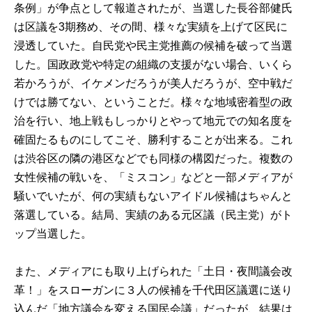
条例」が争点として報道されたが、当選した長谷部健氏
は区議を3期務め、その間、様々な実績を上げて区民に
浸透していた。自民党や民主党推薦の候補を破って当選
した。国政政党や特定の組織の支援がない場合、いくら
若かろうが、イケメンだろうが美人だろうが、空中戦だ
けでは勝てない、ということだ。様々な地域密着型の政
治を行い、地上戦もしっかりとやって地元での知名度を
確固たるものにしてこそ、勝利することが出来る。これ
は渋谷区の隣の港区などでも同様の構図だった。複数の
女性候補の戦いを、「ミスコン」などと一部メディアが
騒いでいたが、何の実績もないアイドル候補はちゃんと
落選している。結局、実績のある元区議（民主党）がト
ップ当選した。
また、メディアにも取り上げられた「土日・夜間議会改
革！」をスローガンに３人の候補を千代田区議選に送り
込んだ「地方議会を変える国民会議」だったが、結果は