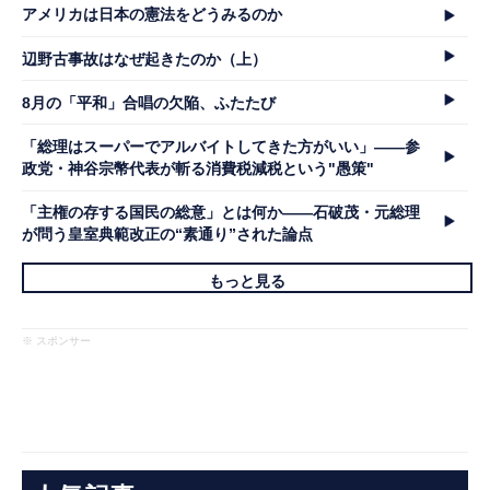
アメリカは日本の憲法をどうみるのか
辺野古事故はなぜ起きたのか（上）
8月の「平和」合唱の欠陥、ふたたび
「総理はスーパーでアルバイトしてきた方がいい」――参
政党・神谷宗幣代表が斬る消費税減税という"愚策"
「主権の存する国民の総意」とは何か――石破茂・元総理
が問う皇室典範改正の“素通り”された論点
もっと見る
※ スポンサー