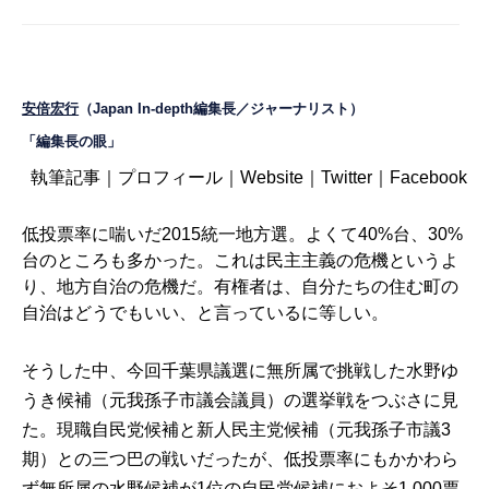
安倍宏行
（Japan In-depth編集長／ジャーナリスト）
「編集長の眼」
執筆記事
｜
プロフィール
｜
Website
｜
Twitter
｜
Facebook
低投票率に喘いだ2015統一地方選。よくて40%台、30%
台のところも多かった。これは民主主義の危機というよ
り、地方自治の危機だ。有権者は、自分たちの住む町の
自治はどうでもいい、と言っているに等しい。
そうした中、今回千葉県議選に無所属で挑戦した水野ゆ
うき候補（元我孫子市議会議員）の選挙戦をつぶさに見
た。現職自民党候補と新人民主党候補（元我孫子市議3
期）との三つ巴の戦いだったが、低投票率にもかかわら
ず無所属の水野候補が1位の自民党候補におよそ1,000票