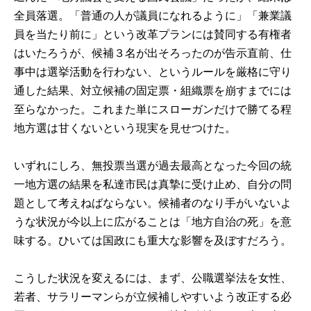
全員落選。「普通の人が議員になれるように」「兼業議
員を当たり前に」という改革プランには賛同する有権者
はいたろうが、候補３名が出そろったのが告示直前、仕
事中は選挙活動を行わない、というルールを厳格に守り
通した結果、対立候補の固定票・組織票を崩すまでには
至らなかった。これまた単にスローガンだけで勝てる程
地方選は甘くないという現実を見せつけた。
いずれにしろ、無投票当選が過去最高となった今回の統
一地方選の結果を私達市民は真摯に受け止め、自分の問
題として考えねばならない。候補者のなり手がいないよ
うな状況が今以上に広がることは「地方自治の死」を意
味する。ひいては国政にも重大な影響を及ぼすだろう。
こうした状況を変えるには、まず、公職選挙法を女性、
若者、サラリーマンらが立候補しやすいよう改正する必