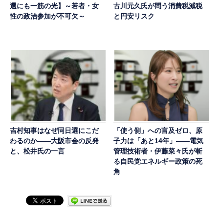
選にも一筋の光】～若者・女
古川元久氏が問う消費税減税
性の政治参加が不可欠～
と円安リスク
吉村知事はなぜ同日選にこだ
「使う側」への言及ゼロ、原
わるのか――大阪市会の反発
子力は「あと14年」――電気
と、松井氏の一言
管理技術者・伊藤菜々氏が斬
る自民党エネルギー政策の死
角