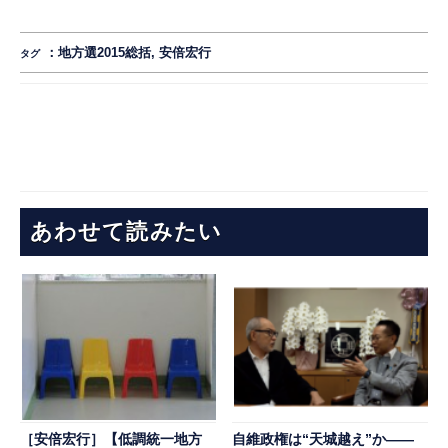
：
地方選2015総括
,
安倍宏行
タグ
あわせて読みたい
［安倍宏行］【低調統一地方
自維政権は“天城越え”か――