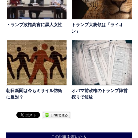
トランプ政権高官に黒人女性
トランプ大統領は「ライオ
ン」
朝日新聞は今もミサイル防衛
オバマ前政権のトランプ陣営
に反対？
探りで波紋
この記事を書いた人