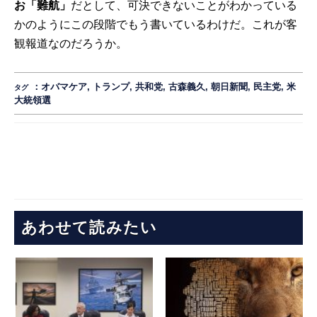
お「難航」
だとして、可決できないことがわかっている
かのようにこの段階でもう書いているわけだ。これが客
観報道なのだろうか。
：
オバマケア
,
トランプ
,
共和党
,
古森義久
,
朝日新聞
,
民主党
,
米
タグ
大統領選
あわせて読みたい