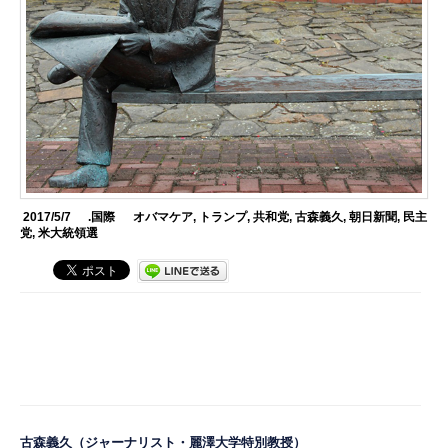
2017/5/7
.国際
オバマケア
,
トランプ
,
共和党
,
古森義久
,
朝日新聞
,
民主
党
,
米大統領選
古森義久
（ジャーナリスト・麗澤大学特別教授）