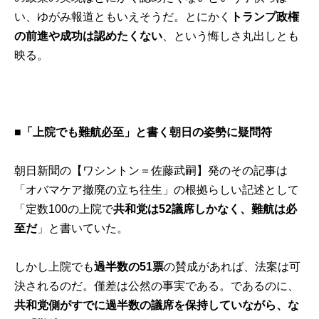
い、ゆがみ報道ともいえそうだ。とにかく
トランプ政権
の前進や成功は認めたくない
、という悔しさ丸出しとも
映る。
■「上院でも難航必至」と書く朝日の姿勢に疑問符
朝日新聞の【ワシントン＝佐藤武嗣】発のその
記事
は
「オバマケア撤廃の立ち往生」の根拠らしい記述として
「定数100の上院で
共和党は52議席しかなく、難航は必
至だ
」と書いていた。
しかし上院でも
過半数の51票
の賛成があれば、法案は可
決されるのだ。僅差は公然の事実である。であるのに、
共和党側がすでに過半数の議席を保持していながら、な