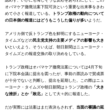
認めず、いかにも悔しそうな反応をあらわにして、この
オバマケア撤廃法案下院可決という重要な出来事をきわ
めて小さく報道している。
トランプ政権の動向について
の日本側の報道にはどうもこうした偏りが多い
ようだ。
アメリカ側で反トランプ色を鮮明にするニューヨーク・
タイムズなどの
民主党支持の主要メディアの影響も大き
い
といえよう。そういえば、朝日新聞はニューヨーク・
タイムズとの報道交換の取り決めをしている。
トランプ政権はオバマケア撤廃法案については4月下旬
に下院本会議に提出を図ったが、事前の票読みで賛成票
が十分でないと判断し、提出を延期した。この際はニュ
ーヨーク・タイムズや朝日新聞はトランプ政権の
「大き
な挫折」とか「敗北」
として大々的に報道した。
だが実際には法案はまだ表決もされず、
当面の審議の延