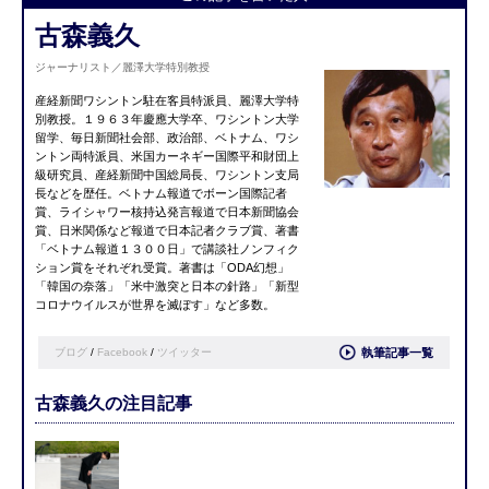
古森義久
ジャーナリスト／麗澤大学特別教授
産経新聞ワシントン駐在客員特派員、麗澤大学特
別教授。１９６３年慶應大学卒、ワシントン大学
留学、毎日新聞社会部、政治部、ベトナム、ワシ
ントン両特派員、米国カーネギー国際平和財団上
級研究員、産経新聞中国総局長、ワシントン支局
長などを歴任。ベトナム報道でボーン国際記者
賞、ライシャワー核持込発言報道で日本新聞協会
賞、日米関係など報道で日本記者クラブ賞、著書
「ベトナム報道１３００日」で講談社ノンフィク
ション賞をそれぞれ受賞。著書は「ODA幻想」
「韓国の奈落」「米中激突と日本の針路」「新型
コロナウイルスが世界を滅ぼす」など多数。
ブログ
/
Facebook
/
ツイッター
執筆記事一覧
古森義久の注目記事