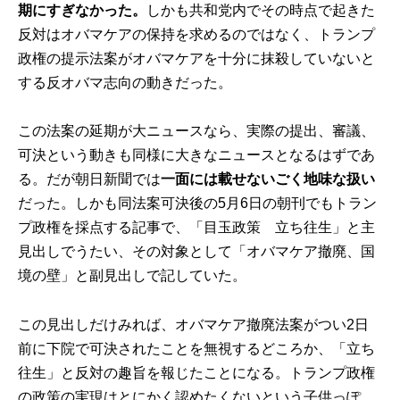
期にすぎなかった。
しかも共和党内でその時点で起きた
反対はオバマケアの保持を求めるのではなく、トランプ
政権の提示法案がオバマケアを十分に抹殺していないと
する反オバマ志向の動きだった。
この法案の延期が大ニュースなら、実際の提出、審議、
可決という動きも同様に大きなニュースとなるはずであ
る。だが朝日新聞では
一面には載せないごく地味な扱い
だった。しかも同法案可決後の5月6日の朝刊でもトラン
プ政権を採点する記事で、「目玉政策 立ち往生」と主
見出しでうたい、その対象として「オバマケア撤廃、国
境の壁」と副見出しで記していた。
この見出しだけみれば、オバマケア撤廃法案がつい2日
前に下院で可決されたことを無視するどころか、「立ち
往生」と反対の趣旨を報じたことになる。トランプ政権
の政策の実現はとにかく認めたくないという子供っぽ