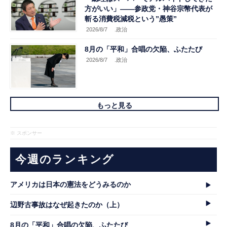
方がいい」――参政党・神谷宗幣代表が
斬る消費税減税という”愚策”
2026/8/7
.政治
8月の「平和」合唱の欠陥、ふたたび
2026/8/7
.政治
もっと見る
※ スポンサー
今週のランキング
アメリカは日本の憲法をどうみるのか
辺野古事故はなぜ起きたのか（上）
8月の「平和」合唱の欠陥、ふたたび