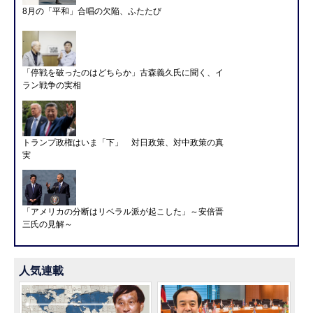
8月の「平和」合唱の欠陥、ふたたび
「停戦を破ったのはどちらか」古森義久氏に聞く、イ
ラン戦争の実相
トランプ政権はいま「下」 対日政策、対中政策の真
実
「アメリカの分断はリベラル派が起こした」～安倍晋
三氏の見解～
人気連載