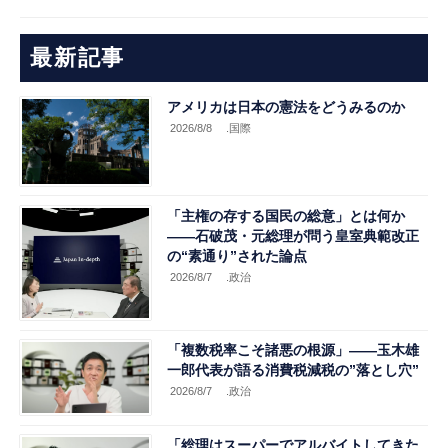
最新記事
アメリカは日本の憲法をどうみるのか
2026/8/8
.国際
「主権の存する国民の総意」とは何か
――石破茂・元総理が問う皇室典範改正
の“素通り”された論点
2026/8/7
.政治
「複数税率こそ諸悪の根源」――玉木雄
一郎代表が語る消費税減税の”落とし穴”
2026/8/7
.政治
「総理はスーパーでアルバイトしてきた