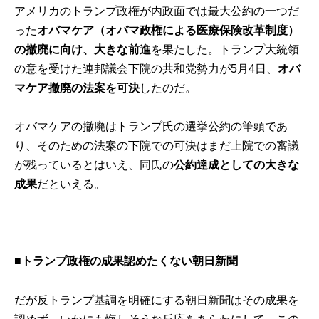
アメリカのトランプ政権が内政面では最大公約の一つだ
った
オバマケア（オバマ政権による医療保険改革制度）
の撤廃に向け、大きな前進
を果たした。トランプ大統領
の意を受けた連邦議会下院の共和党勢力が5月4日、
オバ
マケア撤廃の法案を可決
したのだ。
オバマケアの撤廃はトランプ氏の選挙公約の筆頭であ
り、そのための法案の下院での可決はまだ上院での審議
が残っているとはいえ、同氏の
公約達成としての大きな
成果
だといえる。
■トランプ政権の成果認めたくない朝日新聞
だが反トランプ基調を明確にする朝日新聞はその成果を