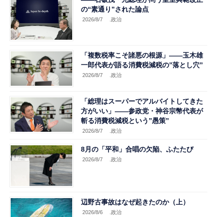
の“素通り”された論点
2026/8/7
.政治
「複数税率こそ諸悪の根源」――玉木雄
一郎代表が語る消費税減税の”落とし穴”
2026/8/7
.政治
「総理はスーパーでアルバイトしてきた
方がいい」――参政党・神谷宗幣代表が
斬る消費税減税という”愚策”
2026/8/7
.政治
8月の「平和」合唱の欠陥、ふたたび
2026/8/7
.政治
辺野古事故はなぜ起きたのか（上）
2026/8/6
.政治