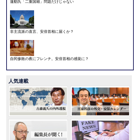
蓮舫氏「二重国籍」問題だけじゃない
非主流派の直言、安倍首相に届くか？
自民惨敗の夜にフレンチ。安倍首相の感覚に？
人気連載