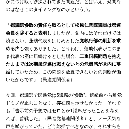
かにつけ取り沙汰されてきた問題だ。とはいえ、疑問な
のはなぜこのタイミングなのかという点。
「
都議選惨敗の責任を取るとして松原仁衆院議員は都連
会長を辞すると表明
しましたが、党内にはそれだけでは
済まない、蓮舫代表をはじめとした
党執行部の刷新を求
める声
も強くありました。とりわけ、蓮舫代表がこのま
ま代表の座に居続けるとした場合、
二重国籍問題を抱え
たままでは次期衆院選は戦えないとの危機感が党内に蔓
延
していたため、この問題を放置できないとの判断が働
いたからです」（民進党関係者）
今回、都議選で民進党は5議席の“惨敗”。選挙前から離党
ドミノが止むことなく、存在感を示せなかった。それで
も「告示前の予想ではゼロとか1議席だったことを考え
れば、善戦した」（民進党都連関係者）と、ノー天気な
声も挙がっていた。どう総括すべきなのか、それすらも