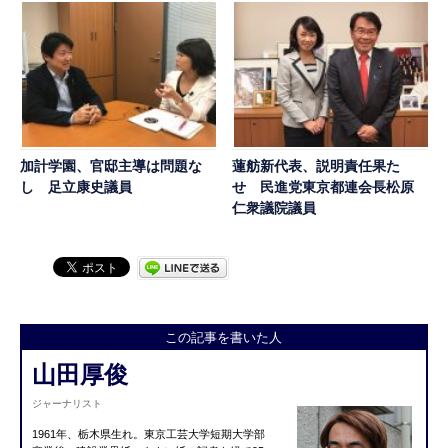
加計学園、官邸主導は問題な
蓮舫新代表、説明責任果た
し 足立康史議員
せ 民進党東京都連会長松原
仁衆議院議員
この記事を書いた人
山田厚俊
ジャーナリスト
1961年、栃木県生れ。東京工芸大学短期大学部