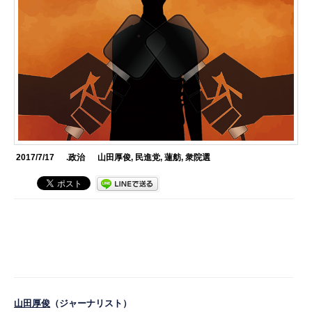
2017/7/17
.政治
山田厚俊
,
民進党
,
蓮舫
,
衆院選
山田厚俊
（ジャーナリスト）