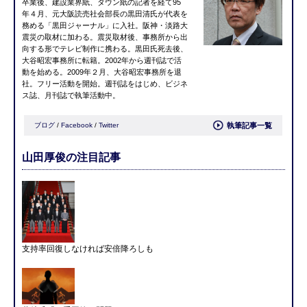
卒業後、建設業界紙、タウン紙の記者を経て95
年４月、元大阪読売社会部長の黒田清氏が代表を
務める「黒田ジャーナル」に入社。阪神・淡路大
震災の取材に加わる。震災取材後、事務所から出
向する形でテレビ制作に携わる。黒田氏死去後、
大谷昭宏事務所に転籍。2002年から週刊誌で活
動を始める。2009年２月、大谷昭宏事務所を退
社。フリー活動を開始。週刊誌をはじめ、ビジネ
ス誌、月刊誌で執筆活動中。
ブログ
/
Facebook
/
Twitter
執筆記事一覧
山田厚俊の注目記事
支持率回復しなければ安倍降ろしも