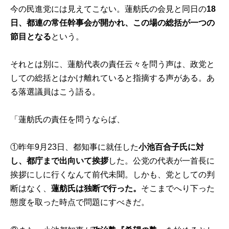
今の民進党には見えてこない。蓮舫氏の会見と同日の
18
日、都連の常任幹事会が開かれ、この場の総括が一つの
節目となる
という。
それとは別に、蓮舫代表の責任云々を問う声は、政党と
しての総括とはかけ離れていると指摘する声がある。あ
る落選議員はこう語る。
「蓮舫氏の責任を問うならば、
①昨年9月23日、都知事に就任した
小池百合子氏に対
し、都庁まで出向いて挨拶
した。公党の代表が一首長に
挨拶にしに行くなんて前代未聞。しかも、党としての判
断はなく、
蓮舫氏は独断で行った。
そこまでへり下った
態度を取った時点で問題にすべきだ。