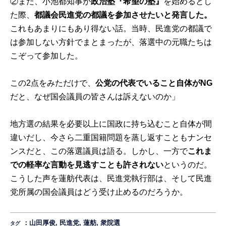
②また、小池都知事が
政治塾『希望の塾』
を始めるとし
た際、
都議会民進党の都議を参加させたいと発言した。
これもあまりにもあり得ない話。当時、民進党の都議で
は参加しない方針でまとまったが、落選中の元職たちは
こぞって参加した。
この2点をみただけで、
公党の代表でいること自体がNG
だと、なぜ国会議員の皆さんは訴えないのか」
地方選の結果を必要以上に国政に持ち込むこと自体が間
違いだし、今さら二重国籍問題を蒸し返すこともナンセ
ンスだと、この落選議員は語る。しかし、一方で
これま
での軽率な言動を見逃すことも許されない
というのだ。
こうした声を蓮舫代表は、民進党執行部は、そして民進
党所属の国会議員はどう受け止めるのだろうか。
：
山田厚俊
,
民進党
,
蓮舫
,
衆院選
タグ