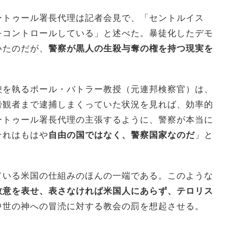
ートゥール署長代理は記者会見で、「セントルイス
をコントロールしている」と述べた。暴徒化したデモ
いたのだが、
警察が黒人の生殺与奪の権を持つ現実を
。
鞭を執るポール・バトラー教授（元連邦検察官）は、
傍観者まで逮捕しまくっていた状況を見れば、効率的
ートゥール署長代理の主張するように、警察が本当に
それはもはや
自由の国ではなく、警察国家なのだ
」と
ている米国の仕組みのほんの一端である。このような
敬意を表せ、表さなければ米国人にあらず、テロリス
中世の神への冒涜に対する教会の罰を想起させる。