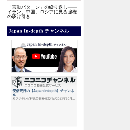
「言動パターン」の繰り返し――
イラン、中国、ロシアに見る強権
の駆け引き
Japan In-depth チャンネル