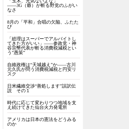
「玉木、元気ないよな」
――3G（爺）が斬る野党のふがい
なさ
8月の「平和」合唱の欠陥、ふたた
び
「総理はスーパーでアルバイトし
てきた方がいい」――参政党・神
谷宗幣代表が斬る消費税減税とい
う”愚策”
自維政権は“天城越え”か――古川
元久氏が問う消費税減税と円安リ
スク
日米繊維交渉“善処します”誤訳伝
説 その１
時代に応じて変わりつつ地域を支
え続けてきた仙台火力発電所
アメリカは日本の憲法をどうみる
のか