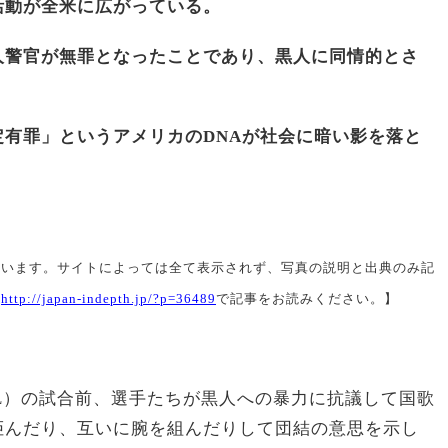
活動が全米に広がっている。
人警官が無罪となったことであり、黒人に同情的とさ
。
有罪」というアメリカのDNAが社会に暗い影を落と
ています。サイトによっては全て表示されず、写真の説明と出典のみ記
は
http://japan-indepth.jp/?p=36489
で記事をお読みください。】
L）の試合前、選手たちが黒人への暴力に抗議して国歌
拒んだり、互いに腕を組んだりして団結の意思を示し