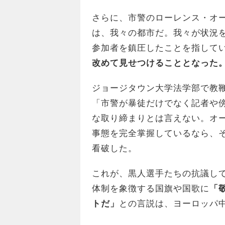
さらに、市警のローレンス・オ
は、我々の都市だ。我々が状況
参加者を鎮圧したことを指して
改めて見せつけることとなった
ジョージタウン大学法学部で教
「市警が暴徒だけでなく記者や
な取り締まりとは言えない。オ
事態を完全掌握しているなら、
看破した。
これが、黒人選手たちの抗議し
体制を象徴する国旗や国歌に
「
トだ」
との言説は、ヨーロッパ