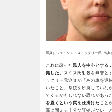
写真）ジェイソン・ストックリー氏 出典）tw
これに怒った
黒人を中心とする
拠した。
スミス氏射殺を無罪と
ックリー元巡査が「あの車を運
いたこと、拳銃を所持していな
てくるかもしれない恐れがあっ
を置くという罠を仕掛けた
こと
罪に問える十分な証拠がない」