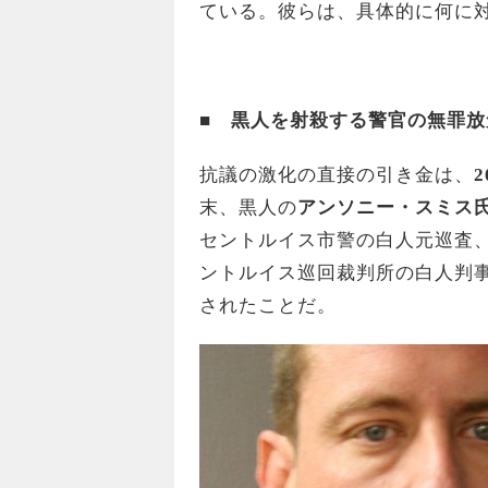
ている。彼らは、具体的に何に
■
黒人を射殺する警官の無罪放
抗議の激化の直接の引き金は、
2
末、黒人の
アンソニー・スミス
セントルイス市警の白人元巡査
ントルイス巡回裁判所の白人判
されたことだ。