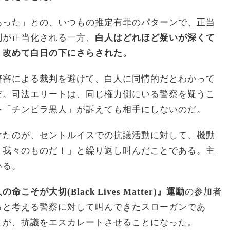
あった」との、いつもの推定有罪のパターンで、正当
刑が正当化される一方、
白人はどれほど疑いが深くて
、改めて白日の下にさらされた。
陪審による裁判を避けて、白人に同情的だとわかって
だ。司法エリートは、同じ権力側にいる警察を疑うこ
を「チンピラ黒人」が訴えても相手にしないのだ。
けたのが、セントルイスでの抗議活動に対して、機動
？我々のものだ！」と繰り返し叫んだことである。主
いる。
の命こそが大切(Black Lives Matter)』運動
の参加者
ると考える警察に対して叫んできたスローガンであ
とが、抗議をエスカレートさせることになった。