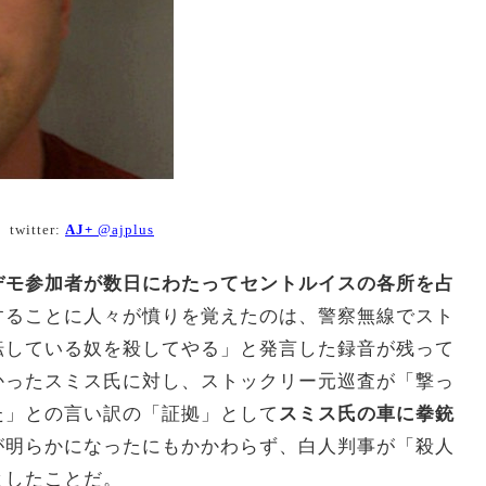
itter:
AJ+
@ajplus
デモ参加者が数日にわたってセントルイスの各所を占
することに人々が憤りを覚えたのは、警察無線でスト
転している奴を殺してやる」と発言した録音が残って
かったスミス氏に対し、ストックリー元巡査が「撃っ
た」との言い訳の「証拠」として
スミス氏の車に拳銃
が明らかになったにもかかわらず、白人判事が「殺人
としたことだ。