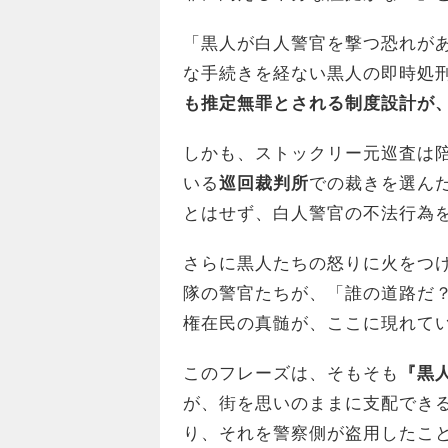
「黒人が白人警官を撃つ恐れが
な手続きを経ない黒人の即時処
も推定無罪とされる制度設計が
しかも、ストックリー元巡査は
いる
巡回裁判所
での裁きを選ん
とはせず、白人警官の不法行為
さらに黒人たちの怒りに火をつ
隊の警官たちが、「誰の道路だ
権在民の真髄が、ここに現れて
このフレーズは、そもそも
『黒人
が、街を思いのままに支配でき
り、それを警察側が盗用したこ