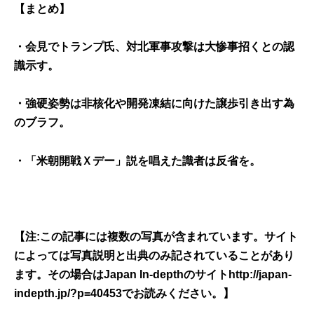
【まとめ】
・
会見でトランプ氏、対北軍事攻撃は大惨事招くとの認
識示す。
・強硬姿勢は
非核化や開発凍結に向けた譲歩引き出す為
のブラフ。
・
「米朝開戦Ｘデー」説を唱えた識者は反省を。
【注:この記事には複数の写真が含まれています。サイト
によっては写真説明と出典のみ記されていることがあり
ます。その場合はJapan In-depthのサイト
http://japan-
indepth.jp/?p=40453
でお読みください。】