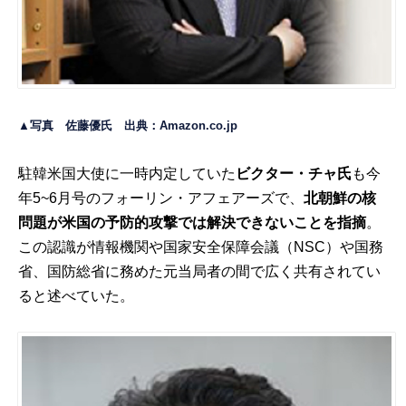
▲写真 佐藤優氏 出典：
Amazon.co.jp
駐韓米国大使に一時内定していた
ビクター・チャ氏
も今
年5~6月号のフォーリン・アフェアーズで、
北朝鮮の核
問題が米国の予防的攻撃では解決できないことを指摘
。
この認識が情報機関や国家安全保障会議（NSC）や国務
省、国防総省に務めた元当局者の間で広く共有されてい
ると述べていた。