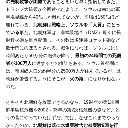
の先制攻撃が困難
であることをいち早く指摘してきた。
トランプ大統領が今回述べたように、ソウルは南北の軍
事境界線から40㌔しか離れてないが、平壌は150㌔ほど
離れている。
北朝鮮は戦略上、ソウルを「人質」にとっ
ている
形だ。北朝鮮軍は、非武装地帯（DMZ）近くに長
射程火砲を重点配備し、その数は多連装ロケット砲など
数千門にのぼるとされる。戦争になれば、ソウルには1
時間あたり50万発の砲弾が降り、
最初の24時間での死傷
者が100万人
に達するとの推計もある。ソウル首都圏に
は、韓国総人口の約半分の2500万人が住んでいるが、北
朝鮮が警告するようにそこが「
火の海
」になりかねない
のだ。
そもそも北朝鮮を攻撃できるのなら、1994年の第1次朝
鮮半島核危機や2002～03年の第2次核危機の際など、と
うの昔にやっていたはずだ。では、なぜこれまでやらな
かったのか。
北朝鮮は既に水爆実験含む核実験6回を行