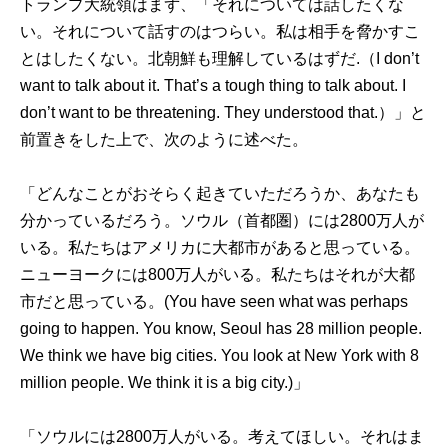
トランプ大統領はまず、「それについては話したくな
い。それについて話すのはつらい。私は相手を脅かすこ
とはしたくない。北朝鮮も理解しているはずだ.（I don’t
want to talk about it. That’s a tough thing to talk about. I
don’t want to be threatening. They understood that.）」と
前置きをした上で、次のように述べた。
「どんなことがおそらく起きていただろうか、あなたも
分かっているだろう。ソウル（首都圏）には2800万人が
いる。私たちはアメリカに大都市があると思っている。
ニューヨークには800万人がいる。私たちはそれが大都
市だと思っている。(You have seen what was perhaps
going to happen. You know, Seoul has 28 million people.
We think we have big cities. You look at New York with 8
million people. We think it is a big city.)」
「ソウルには2800万人がいる。考えてほしい。それはま