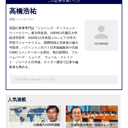
この記事を書いた人
高橋浩祐
国際ジャーナリスト
英国の軍事専門誌『ジェーンズ・ディフェンス・
ウィークリー』東京特派員。1993年3月慶応大学
経済学部卒、2003年12月米国コロンビア大学大
学院でジャーナリズム、国際関係公共政策の修士
号取得。ハフィントンポスト日本版編集長や日経
CNBCコメンテーターを歴任。朝日新聞社、ブル
ームバーグ・ニューズ、 ウォール・ストリー
ト・ジャーナル日本版、ロイター通信で記者や編
集者を務める。
ブログ
/
Facebook
/
ツイッター
人気連載