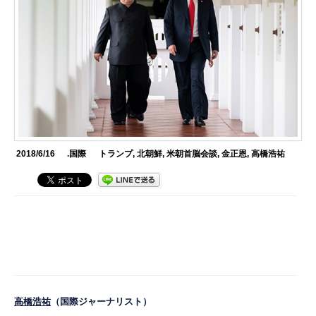
2018/6/16
.国際
トランプ
,
北朝鮮
,
米朝首脳会談
,
金正恩
,
高橋浩祐
高橋浩祐
（国際ジャーナリスト）