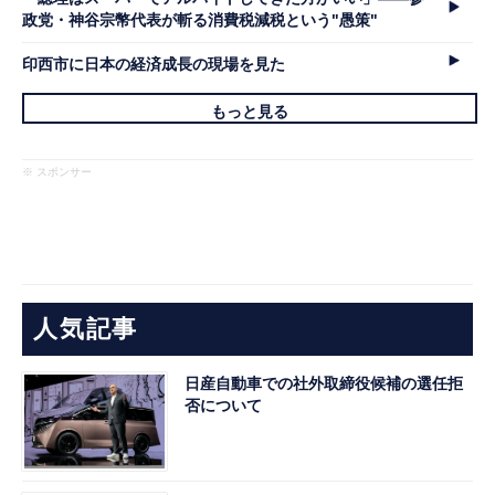
政党・神谷宗幣代表が斬る消費税減税という"愚策"
印西市に日本の経済成長の現場を見た
もっと見る
※ スポンサー
人気記事
日産自動車での社外取締役候補の選任拒
否について