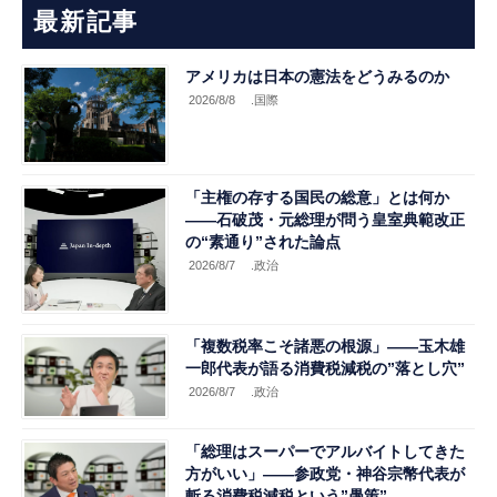
最新記事
アメリカは日本の憲法をどうみるのか
2026/8/8
.国際
「主権の存する国民の総意」とは何か
――石破茂・元総理が問う皇室典範改正
の“素通り”された論点
2026/8/7
.政治
「複数税率こそ諸悪の根源」――玉木雄
一郎代表が語る消費税減税の”落とし穴”
2026/8/7
.政治
「総理はスーパーでアルバイトしてきた
方がいい」――参政党・神谷宗幣代表が
斬る消費税減税という”愚策”