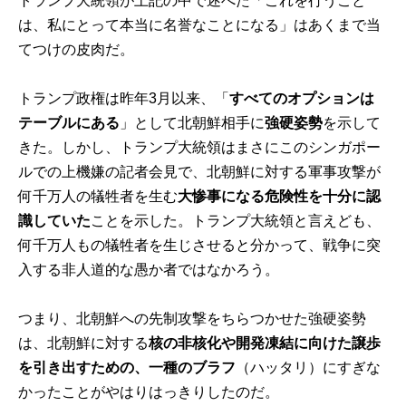
トランプ大統領が上記の中で述べた「これを行うこと
は、私にとって本当に名誉なことになる」はあくまで当
てつけの皮肉だ。
トランプ政権は昨年3月以来、「
すべてのオプションは
テーブルにある
」として北朝鮮相手に
強硬姿勢
を示して
きた。しかし、トランプ大統領はまさにこのシンガポー
ルでの上機嫌の記者会見で、北朝鮮に対する軍事攻撃が
何千万人の犠牲者を生む
大惨事になる危険性を十分に認
識していた
ことを示した。トランプ大統領と言えども、
何千万人もの犠牲者を生じさせると分かって、戦争に突
入する非人道的な愚か者ではなかろう。
つまり、北朝鮮への先制攻撃をちらつかせた強硬姿勢
は、北朝鮮に対する
核の非核化や開発凍結に向けた譲歩
を引き出すための、一種のブラフ
（ハッタリ）にすぎな
かったことがやはりはっきりしたのだ。