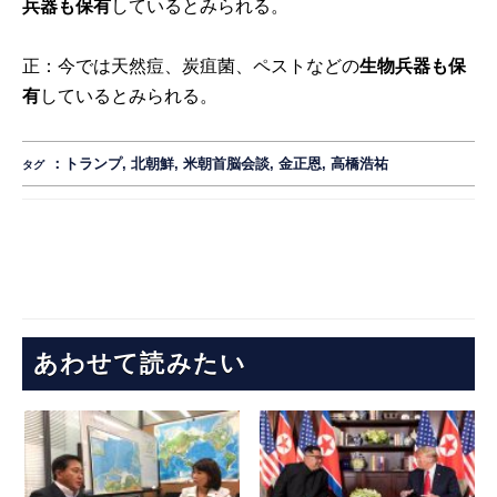
兵器も保有
しているとみられる。
正：今では天然痘、炭疽菌、ペストなどの
生物兵器も保
有
しているとみられる。
：
トランプ
,
北朝鮮
,
米朝首脳会談
,
金正恩
,
高橋浩祐
タグ
あわせて読みたい