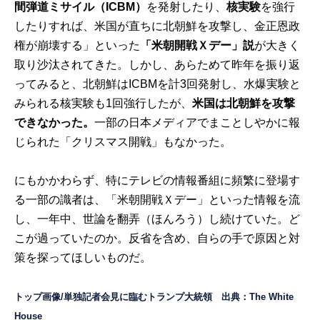
間弾道ミサイル（ICBM）
を発射したり、
核実験
を強行
したりすれば、米国が直ちに北朝鮮を攻撃し、金正恩政
権が崩壊する」といった
「米朝開戦Ｘデー」説
が大きく
取り沙汰されてきた。しかし、あらためて昨年を振り返
ってみると、北朝鮮はICBMを計3回発射し、水爆実験と
みられる核実験も1回強行したが、
米国は北朝鮮を攻撃
できなかった。
一部の日本メディアでまことしやかに報
じられた「クリスマス開戦」もなかった。
にもかかわらず、特にテレビの情報番組に頻繁に登場す
る一部の識者は、「米朝開戦Ｘデー」といった情報を流
し、一年中、世論を翻弄（ほんろう）し続けていた。ど
こが過っていたのか。反省を含め、自らの手で原因と対
策を探ってほしいものだ。
トップ画像/単独記者会見に臨むトランプ大統領 出典：
The White
House