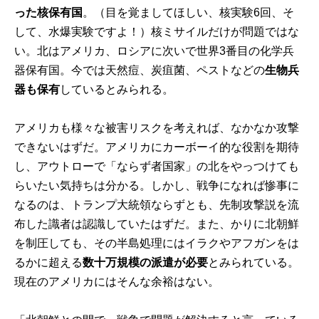
った核保有国
。（目を覚ましてほしい、核実験6回、そ
して、水爆実験ですよ！）核ミサイルだけが問題ではな
い。北はアメリカ、ロシアに次いで世界3番目の化学兵
器保有国。今では天然痘、炭疽菌、ペストなどの
生物兵
器も保有
しているとみられる。
アメリカも様々な被害リスクを考えれば、なかなか攻撃
できないはずだ。アメリカにカーボーイ的な役割を期待
し、アウトローで「ならず者国家」の北をやっつけても
らいたい気持ちは分かる。しかし、戦争になれば惨事に
なるのは、トランプ大統領ならずとも、先制攻撃説を流
布した識者は認識していたはずだ。また、かりに北朝鮮
を制圧しても、その半島処理にはイラクやアフガンをは
るかに超える
数十万規模の派遣が必要
とみられている。
現在のアメリカにはそんな余裕はない。