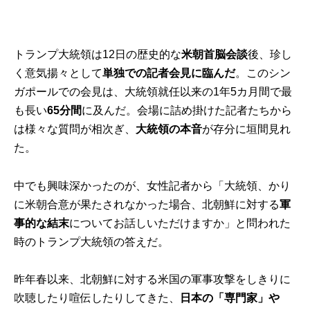
トランプ大統領は12日の歴史的な
米朝首脳会談
後、珍し
く意気揚々として
単独での記者会見に臨んだ
。このシン
ガポールでの会見は、大統領就任以来の1年5カ月間で最
も長い
65分間
に及んだ。会場に詰め掛けた記者たちから
は様々な質問が相次ぎ、
大統領の本音
が存分に垣間見れ
た。
中でも興味深かったのが、女性記者から「大統領、かり
に米朝合意が果たされなかった場合、北朝鮮に対する
軍
事的な結末
についてお話しいただけますか」と問われた
時のトランプ大統領の答えだ。
昨年春以来、北朝鮮に対する米国の軍事攻撃をしきりに
吹聴したり喧伝したりしてきた、
日本の「専門家」や