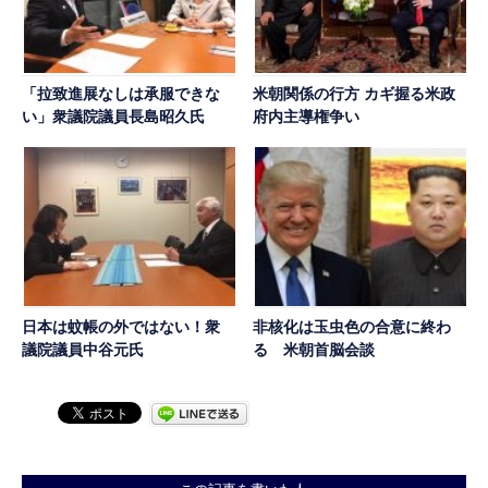
「拉致進展なしは承服できな
米朝関係の行方 カギ握る米政
い」衆議院議員長島昭久氏
府内主導権争い
日本は蚊帳の外ではない！衆
非核化は玉虫色の合意に終わ
議院議員中谷元氏
る 米朝首脳会談