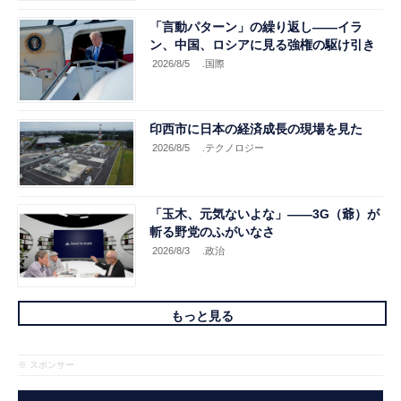
「言動パターン」の繰り返し――イラ
ン、中国、ロシアに見る強権の駆け引き
2026/8/5
.国際
印西市に日本の経済成長の現場を見た
2026/8/5
.テクノロジー
「玉木、元気ないよな」――3G（爺）が
斬る野党のふがいなさ
2026/8/3
.政治
もっと見る
※ スポンサー