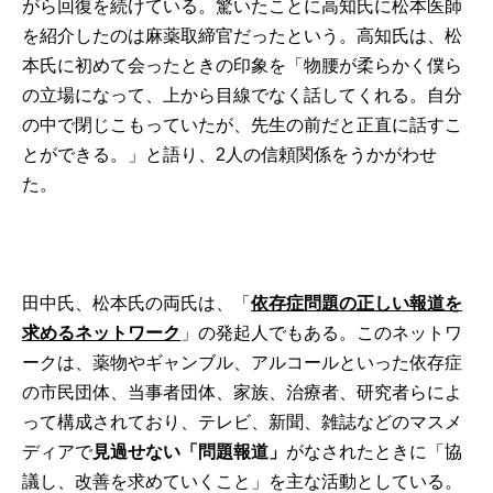
がら回復を続けている。驚いたことに高知氏に松本医師
を紹介したのは麻薬取締官だったという。高知氏は、松
本氏に初めて会ったときの印象を「物腰が柔らかく僕ら
の立場になって、上から目線でなく話してくれる。自分
の中で閉じこもっていたが、先生の前だと正直に話すこ
とができる。」と語り、2人の信頼関係をうかがわせ
た。
田中氏、松本氏の両氏は、「
依存症問題の正しい報道を
求めるネットワーク
」の発起人でもある。このネットワ
ークは、薬物やギャンブル、アルコールといった依存症
の市民団体、当事者団体、家族、治療者、研究者らによ
って構成されており、テレビ、新聞、雑誌などのマスメ
ディアで
見過せない「問題報道」
がなされたときに「協
議し、改善を求めていくこと」を主な活動としている。