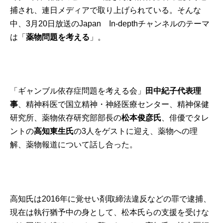
捕され、連日メディアで取り上げられている。そんな
中、3月20日放送のJapan In-depthチャンネルのテーマ
は「
薬物問題を考える
」。
「ギャンブル依存症問題を考える会」
田中紀子代表理
事
、精神科医で国立精神・神経医療センター、精神保健
研究所、薬物依存研究部部長の
松本俊彦氏
、俳優でタレ
ントの
高知東生氏
の3人をゲストに迎え、薬物への理
解、薬物報道について話し合った。
高知氏は2016年に覚せい剤取締法違反などの罪で逮捕、
現在は執行猶予中の身として、松本氏らの支援を受けな