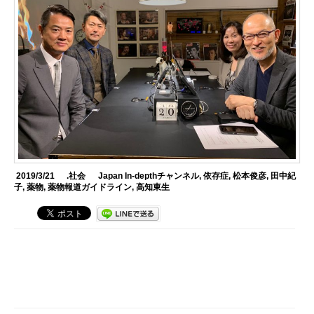
2019/3/21
.社会
Japan In-depthチャンネル
,
依存症
,
松本俊彦
,
田中紀
子
,
薬物
,
薬物報道ガイドライン
,
高知東生