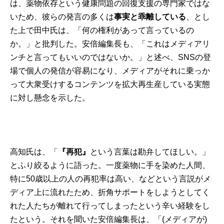
は、薬物依存という健康問題の回復支援の専門家ではな
いため、彼らの発言の多くは
事実と乖離している
、とし
た上で田中氏は、「何の権利があって言っているの
か。」と批判した。安倍編集長も、「これはメディアリ
ンチと言ってもいいのではないか。」と述べ、SNSの登
場で個人の発信が容易になり、メディアがそれに乗っか
って大衆受けするコンテンツを拡大再生産している実態
に対し懸念を示した。
高知氏は、「
『再犯』
という言葉は勘弁してほしい。」
とふり絞るように語った。一度薬物に手を染めた人間、
特に50歳以上の人の再犯率は高い、などという言説がメ
ディア上に流れたため、折角サポートをしようとしてく
れた人たちが離れて行ってしまったという辛い経験をし
たという。それを聞いた安倍編集長は、「(メディアが)