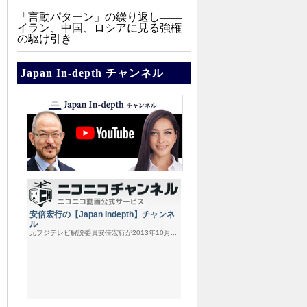
「言動パターン」の繰り返し――
イラン、中国、ロシアに見る強権
の駆け引き
Japan In-depth チャンネル