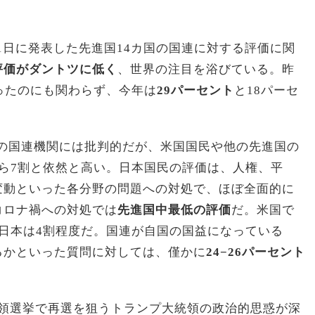
21日に発表した先進国14カ国の国連に対する評価に関
評価がダントツに低く
、世界の注目を浴びている。昨
ったのにも関わらず、今年は
29
パーセント
と18パーセ
どの国連機関には批判的だが、米国国民や他の先進国の
ら7割と依然と高い。日本国民の評価は、人権、平
変動といった各分野の問題への対処で、ほぼ全面的に
コロナ禍への対処では
先進国中最低の評価
だ。米国で
日本は4割程度だ。国連が自国の国益になっている
るかといった質問に対しては、僅かに
24−26パーセント
統領選挙で再選を狙うトランプ大統領の政治的思惑が深