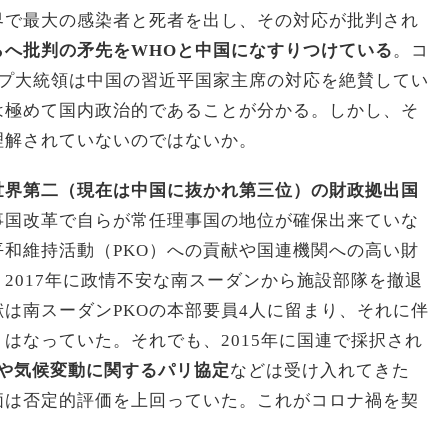
界で最大の感染者と死者を出し、その対応が批判され
らへ批判の矛先を
WHO
と中国になすりつけている
。コ
ンプ大統領は中国の習近平国家主席の対応を絶賛してい
は極めて国内政治的であることが分かる。しかし、そ
理解されていないのではないか。
世界第二（現在は中国に抜かれ第三位）の財政拠出国
事国改革で自らが常任理事国の地位が確保出来ていな
和維持活動（PKO）への貢献や国連機関への高い財
2017年に政情不安な南スーダンから施設部隊を撤退
献は南スーダンPKOの本部要員4人に留まり、それに伴
くはなっていた。それでも、2015年に国連で採択され
や気候変動に関するパリ協定
などは受け入れてきた
価は否定的評価を上回っていた。これがコロナ禍を契