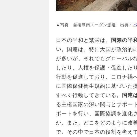
▲写真 自衛隊南スーダン派遣 出典：
日本の平和と繁栄は、
国際の平
い
。国連は、特に大国が政治的
が多いが、それでもグローバル
したり、人権を保護・促進した
行動を促進しており、コロナ禍
に国際保健衛生規約に基づいた
すべく行動してきている。
国連
る主権国家の深い関与とサポー
ポートを行い、国際協調を進化
か、また、どこをどのように改
で、その中で日本の役割を考え