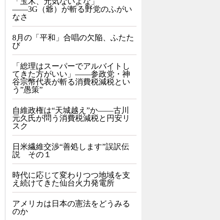
「玉木、元気ないよな」
――3G（爺）が斬る野党のふがい
なさ
8月の「平和」合唱の欠陥、ふたた
び
「総理はスーパーでアルバイトし
てきた方がいい」――参政党・神
谷宗幣代表が斬る消費税減税とい
う”愚策”
自維政権は“天城越え”か――古川
元久氏が問う消費税減税と円安リ
スク
日米繊維交渉“善処します”誤訳伝
説 その１
時代に応じて変わりつつ地域を支
え続けてきた仙台火力発電所
アメリカは日本の憲法をどうみる
のか