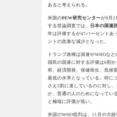
あると考えられる。
米国の
PEW
研究センター
が9月
する世論調査では、
日本の国連
年は評価するが47パーセントあ
ントの急激な減少となった。
トランプ政権は国連やWHOな
国民の国連に対する評価は6割か
和、経済開発、保健衛生、気候
最低の水準となっている。特に
さえ5割に達しているのに対し、
か、普通の人のためになってい
と極端に評価が低い。
米国のWHO批判は、11月の大