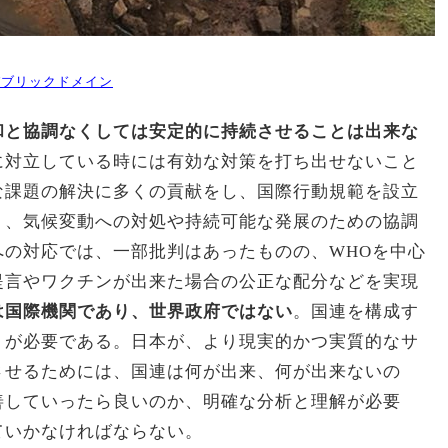
パブリックドメイン
和と協調なくしては安定的に持続させることは出来な
に対立している時には有効な対策を打ち出せないこと
な課題の解決に多くの貢献をし、国際行動規範を設立
り、気候変動への対処や持続可能な発展のための協調
への対応では、一部批判はあったものの、WHOを中心
提言やワクチンが出来た場合の公正な配分などを実現
は国際機関であり、世界政府ではない
。国連を構成す
トが必要である。日本が、より現実的かつ実質的なサ
させるためには、国連は何が出来、何が出来ないの
善していったら良いのか、明確な分析と理解が必要
ていかなければならない。