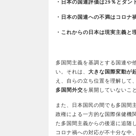
・日本の国連評価は29％とダン
・日本の国連への不満はコロナ
・これからの日本は現実主義と
多国間主義を基調とする国連や
い。それは、
大きな国際変動が
え、自らの立ち位置を理解して
多国間外交
を展開していないこ
また、日本国民の間でも多国間
政権による一方的な国際保健機
た多国間主義からの後退に追随
コロナ禍への対応が不十分な中