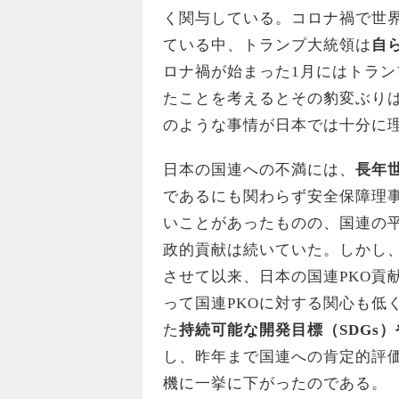
く関与している。コロナ禍で世
ている中、トランプ大統領は
自
ロナ禍が始まった1月にはトラ
たことを考えるとその豹変ぶり
のような事情が日本では十分に
日本の国連への不満には、
長年
であるにも関わらず安全保障理
いことがあったものの、国連の平
政的貢献は続いていた。しかし、
させて以来、日本の国連PKO貢
って国連PKOに対する関心も低
た
持続可能な開発目標（
S
DGs
）
し、昨年まで国連への肯定的評
機に一挙に下がったのである。