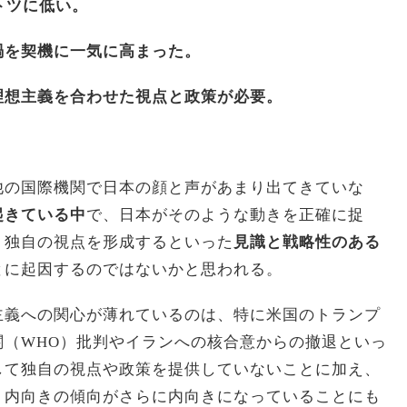
トツに低い。
禍を契機に一気に高まった。
理想主義を合わせた視点と政策が必要。
他の国際機関で日本の顔と声があまり出てきていな
起きている中
で、日本がそのような動きを正確に捉
、独自の視点を形成するといった
見識と戦略性のある
とに起因するのではないかと思われる。
主義への関心が薄れているのは、特に米国のトランプ
関（WHO）批判やイランへの核合意からの撤退といっ
して独自の視点や政策を提供していないことに加え、
、内向きの傾向がさらに内向きになっていることにも