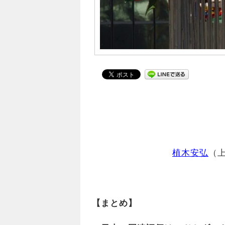
植木安弘
（
【まとめ】