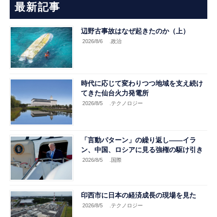
最新記事
辺野古事故はなぜ起きたのか（上）
2026/8/6
.政治
時代に応じて変わりつつ地域を支え続け
てきた仙台火力発電所
2026/8/5
.テクノロジー
「言動パターン」の繰り返し――イラ
ン、中国、ロシアに見る強権の駆け引き
2026/8/5
.国際
印西市に日本の経済成長の現場を見た
2026/8/5
.テクノロジー