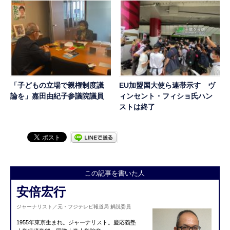
「子どもの立場で親権制度議
EU加盟国大使ら連帯示す ヴ
論を」嘉田由紀子参議院議員
ィンセント・フィショ氏ハン
ストは終了
この記事を書いた人
安倍宏行
ジャーナリスト／元・フジテレビ報道局 解説委員
1955年東京生まれ。ジャーナリスト。慶応義塾