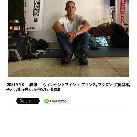
2021/7/28
.国際
ヴィンセントフィショ
,
フランス
,
マクロン
,
共同親権
,
子ども連れ去り
,
安倍宏行
,
菅首相