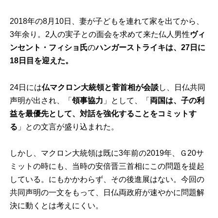
2018年の8月10日、妻が子どもを連れて家を出てから、
3年余り。2人の実子との面会を求めて来た仏人男性
ヴィ
ンセント・フィショ氏
の
ハンガーストライキは、27日に
18日目を迎えた。
24日には
仏マクロン大統領と菅首相が会談
し、日仏共同
声明が出され、「
領事協力
」として、「
両国は、子の利
益を最優先として、対話を強化することをコミットす
る
」との文言が盛り込まれた。
しかし、マクロン大統領は既に3年前の2019年、Ｇ20サ
ミットの時にも、当時の安倍晋三首相にこの問題を提起
している。にもかかわらず、その後進展はない。今回の
共同声明の一文をもって、日仏両政府が速やかに問題解
決に動くとは考えにくい。