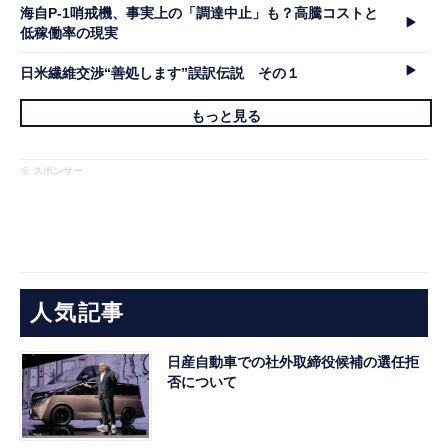
海自P-1哨戒機、事実上の「調達中止」も？高騰コストと
低稼働率の現実
日米繊維交渉“善処します”誤訳伝説 その１
もっと見る
※ スポンサー
人気記事
日産自動車での社外取締役候補の選任拒
否について