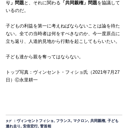
り」問題
と、それに関わる
「共同親権」問題
を協議して
いるのだ。
子どもの利益を第一に考えねばならないことは論を待た
ない。全ての当時者は何をすべきなのか、今一度原点に
立ち返り、人道的見地から行動を起こしてもらいたい。
子ども達から親を奪ってはならない。
トップ写真：ヴィンセント・フィショ氏（2021年7月27
日）Ⓒ永里耕一
：
ヴィンセントフィショ
,
フランス
,
マクロン
,
共同親権
,
子ども
タグ
連れ去り
,
安倍宏行
,
菅首相