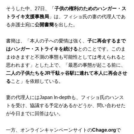
そうした中、27日、「
子供の権利のためのハンガー・ス
トライキ支援事務局
」は、フィショ氏の妻の代理人であ
る弁護士宛に
公開書簡
を出した。
書簡は、「本人の子への愛情は強く、
子に再会するまで
はハンガー・ストライキを続ける
とのことです。このま
まゆきますと不測の事態も可能性としては考えられると
思われます」とした上で、「最悪の事態が起こる前に、
二人の子供たちをJR千駄ヶ谷駅に連れて本人に再会させ
る
こと」を依頼している。
妻の代理人にはJapan In-depthも、フィショ氏のハンス
トを受け、協議する予定があるかどうか、問い合わせた
が今日までに回答はない。
一方、オンラインキャンペーンサイトの
Chage.org
で