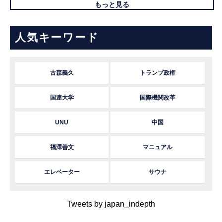
もっと見る
人気キーワード
古森義久
トランプ政権
国連大学
国際機関改革
UNU
中国
福澤善文
マニュアル
エレベーター
サウナ
Tweets by japan_indepth