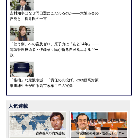
吉村知事はなぜ同日選にこだわるのか――大阪市会の
反発と、松井氏の一言
「使う側」への言及ゼロ、原子力は「あと14年」――
電気管理技術者・伊藤菜々氏が斬る自民党エネルギー
政
「稚拙」な定数削減、「責任の丸投げ」の物価高対策
細川珠生氏が斬る高市政権半年の実像
人気連載