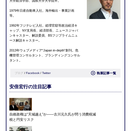
大学経済学部、国際大学大学院卒。
1979年日産自動車入社。海外輸出・事業計画
等。
1992年フジテレビ入社。総理官邸等政治経済キ
ャップ、NY支局長、経済部長、ニュースジャパ
ンキャスター、解説委員、BSフジプライムニュ
ース解説キャスター。
2013年ウェブメディア“Japan in-depth”創刊。危
機管理コンサルタント、ブランディングコンサル
タント。
ブログ
/
Facebook
/
Twitter
執筆記事一覧
安倍宏行の注目記事
自維政権は“天城越え”か――古川元久氏が問う消費税減
税と円安リスク