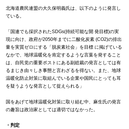
北海道農民連盟
の大久保明義氏は、以下のように発言し
ている。
「国連でも採択されたSDGs(持続可能な開 発目標)の実
現に向け、政府が2050年までに二酸化炭素 (CO2)の排出
量を実質ゼロにする「脱炭素社会」を目標 に掲げている
なかで、地球温暖化を肯定するような言葉を発すること
は、自民党の重要ポストにある副総裁の発言としては有
るまじき由々しき事態と言わざるを得ない。また、地球
温暖化防止対策に取組んでいる企業や国民にとっても耳
を疑うような発言として捉えられる」
国をあげて地球温暖化対策に取り組む中、麻生氏の発言
の趣旨は政治家としては適切ではなかった。
・判定