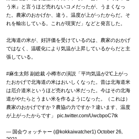
う米』と言うほど売れないコメだったが、うまくなっ
た。農家のおかげか、違う。温度が上がったからだ。そ
れを輸出している。これが現実だ」などと発言した。
北海道の米が、好評価を受けているのは、農家のおかげ
ではなく、温暖化により気温が上昇しているからだと主
張している。
#麻生太郎
副総裁 小樽市の演説「平均気温が2℃上がっ
たおかげで北海道の米はおいしくなった。昔は北海道米
は厄介道米というほど売れない米だった。今はその北海
道がやたらとうまい米を作るようになった。（これは）
農家のおかげですか？農協の力ですか？違います、温度
が上がったからです」
pic.twitter.com/UwcbpoC7tk
— 国会ウォッチャー (@kokkaiwatcher1)
October 26,