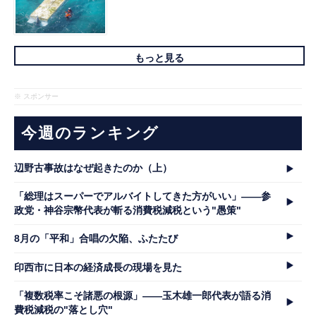
もっと見る
※ スポンサー
今週のランキング
辺野古事故はなぜ起きたのか（上）
「総理はスーパーでアルバイトしてきた方がいい」――参
政党・神谷宗幣代表が斬る消費税減税という"愚策"
8月の「平和」合唱の欠陥、ふたたび
印西市に日本の経済成長の現場を見た
「複数税率こそ諸悪の根源」――玉木雄一郎代表が語る消
費税減税の"落とし穴"