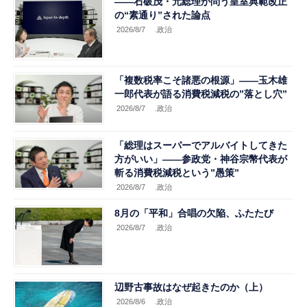
――石破茂・元総理が問う皇室典範改正
の“素通り”された論点
2026/8/7
.政治
「複数税率こそ諸悪の根源」――玉木雄
一郎代表が語る消費税減税の”落とし穴”
2026/8/7
.政治
「総理はスーパーでアルバイトしてきた
方がいい」――参政党・神谷宗幣代表が
斬る消費税減税という”愚策”
2026/8/7
.政治
8月の「平和」合唱の欠陥、ふたたび
2026/8/7
.政治
辺野古事故はなぜ起きたのか（上）
2026/8/6
.政治