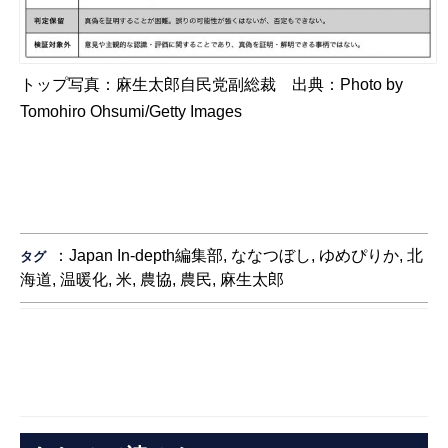
トップ写真：麻生太郎自民党副総裁 出典：
Photo by
Tomohiro Ohsumi/Getty Images
：
Japan In-depth編集部
,
ななつぼし
,
ゆめぴりか
,
北
タグ
海道
,
温暖化
,
米
,
農協
,
農民
,
麻生太郎