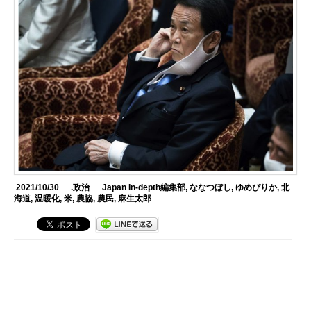
2021/10/30
.政治
Japan In-depth編集部
,
ななつぼし
,
ゆめぴりか
,
北
海道
,
温暖化
,
米
,
農協
,
農民
,
麻生太郎