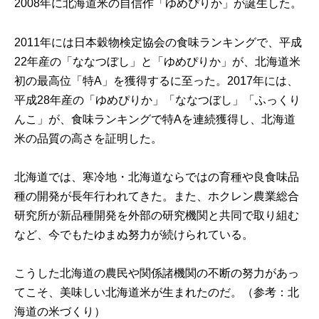
2008年に北海道米の自信作「ゆめぴりか」が誕生した。
2011年には日本穀物検定協会の食味ランキングで、平成
22年産の「ななつぼし」と「ゆめぴりか」が、北海道米
初の最高位「特A」を獲得するに至った。2017年には、
平成28年産の「ゆめぴりか」「ななつぼし」「ふっくり
んこ」が、食味ランキングで特Aを連続獲得し、北海道
米の品質の高さを証明した。
北海道では、寒冷地・北海道ならではの育種や良食味品
種の開発が長年行われてきた。また、ホクレン農業総合
研究所が新品種開発を外部の研究機関と共同で取り組む
など、今でもたゆまぬ努力が続けられている。
こうした北海道の農民や関係諸機関の不断の努力があっ
てこそ、美味しい北海道米が生まれたのだ。（参考：
北
海道の米づくり
）