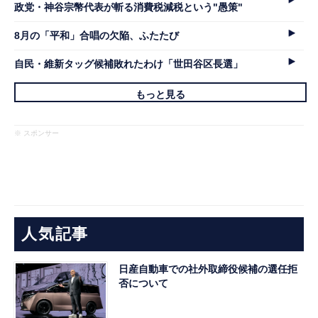
政党・神谷宗幣代表が斬る消費税減税という"愚策"
8月の「平和」合唱の欠陥、ふたたび
自民・維新タッグ候補敗れたわけ「世田谷区長選」
もっと見る
※ スポンサー
人気記事
日産自動車での社外取締役候補の選任拒
否について