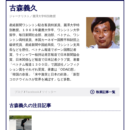
古森義久
ジャーナリスト／麗澤大学特別教授
産経新聞ワシントン駐在客員特派員、麗澤大学特
別教授。１９６３年慶應大学卒、ワシントン大学
留学、毎日新聞社会部、政治部、ベトナム、ワシ
ントン両特派員、米国カーネギー国際平和財団上
級研究員、産経新聞中国総局長、ワシントン支局
長などを歴任。ベトナム報道でボーン国際記者
賞、ライシャワー核持込発言報道で日本新聞協会
賞、日米関係など報道で日本記者クラブ賞、著書
「ベトナム報道１３００日」で講談社ノンフィク
ション賞をそれぞれ受賞。著書は「ODA幻想」
「韓国の奈落」「米中激突と日本の針路」「新型
コロナウイルスが世界を滅ぼす」など多数。
ブログ
/
Facebook
/
ツイッター
執筆記事一覧
古森義久の注目記事