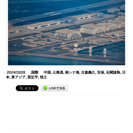
2024/10/28
.国際
中国
,
公務員
,
南シナ海
,
古森義久
,
安保
,
尖閣諸島
,
日
本
,
東アジア
,
習近平
,
領土