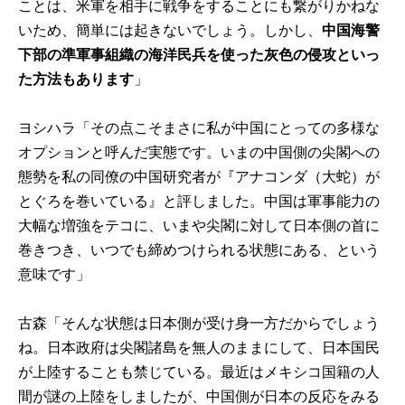
ことは、米軍を相手に戦争をすることにも繋がりかねな
いため、簡単には起きないでしょう。しかし、
中国海警
下部の準軍事組織の海洋民兵を使った灰色の侵攻といっ
た方法もあります
」
ヨシハラ「その点こそまさに私が中国にとっての多様な
オプションと呼んだ実態です。いまの中国側の尖閣への
態勢を私の同僚の中国研究者が『アナコンダ（大蛇）が
とぐろを巻いている』と評しました。中国は軍事能力の
大幅な増強をテコに、いまや尖閣に対して日本側の首に
巻きつき、いつでも締めつけられる状態にある、という
意味です」
古森「そんな状態は日本側が受け身一方だからでしょう
ね。日本政府は尖閣諸島を無人のままにして、日本国民
が上陸することも禁じている。最近はメキシコ国籍の人
間が謎の上陸をしましたが、中国側が日本の反応をみる