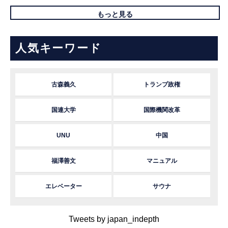
もっと見る
人気キーワード
古森義久
トランプ政権
国連大学
国際機関改革
UNU
中国
福澤善文
マニュアル
エレベーター
サウナ
Tweets by japan_indepth