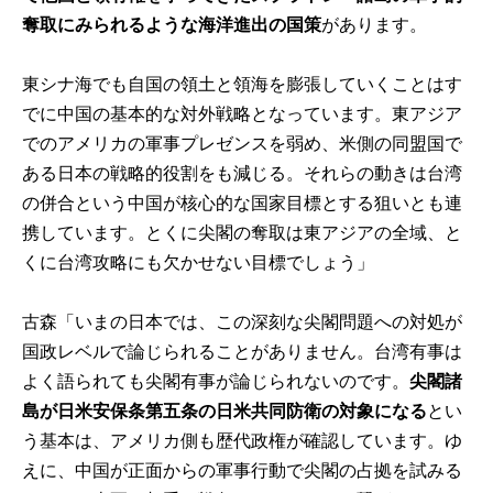
奪取にみられるような海洋進出の国策
があります。
東シナ海でも自国の領土と領海を膨張していくことはす
でに中国の基本的な対外戦略となっています。東アジア
でのアメリカの軍事プレゼンスを弱め、米側の同盟国で
ある日本の戦略的役割をも減じる。それらの動きは台湾
の併合という中国が核心的な国家目標とする狙いとも連
携しています。とくに尖閣の奪取は東アジアの全域、と
くに台湾攻略にも欠かせない目標でしょう」
古森「いまの日本では、この深刻な尖閣問題への対処が
国政レベルで論じられることがありません。台湾有事は
よく語られても尖閣有事が論じられないのです。
尖閣諸
島が日米安保条第五条の日米共同防衛の対象になる
とい
う基本は、アメリカ側も歴代政権が確認しています。ゆ
えに、中国が正面からの軍事行動で尖閣の占拠を試みる