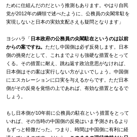
ために仕組んだのだという推測もあります。やはり自民
党が2012年の綱領で述べたように、公務員の尖閣常駐を
実現しないと日本の実効支配さえも疑問となります」
ヨシハラ「
日本政府の公務員の尖閣駐在というのは以前
からの案ですね。
ただし中国側は必ず反発します。日本
側の挑発だとして、これまでよりも強硬な措置をとって
くる。その措置に耐え、跳ね返す政治意思がなければ、
日本側はその案は実行しない方がよいでしょう。中国側
にエスカレーションに口実を与えるからです。ただ日本
側がその反発を覚悟の上であれば、有効な措置となるで
しょう。
もし日本側が10年前に公務員の駐在という措置をとって
いれば、その当時の中国側の反発はいま予測されるより
もずっと軽微だった。つまり、時間は中国側に有利に経