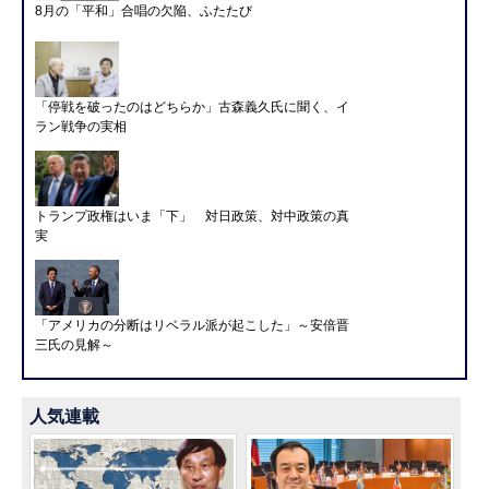
8月の「平和」合唱の欠陥、ふたたび
「停戦を破ったのはどちらか」古森義久氏に聞く、イ
ラン戦争の実相
トランプ政権はいま「下」 対日政策、対中政策の真
実
「アメリカの分断はリベラル派が起こした」～安倍晋
三氏の見解～
人気連載