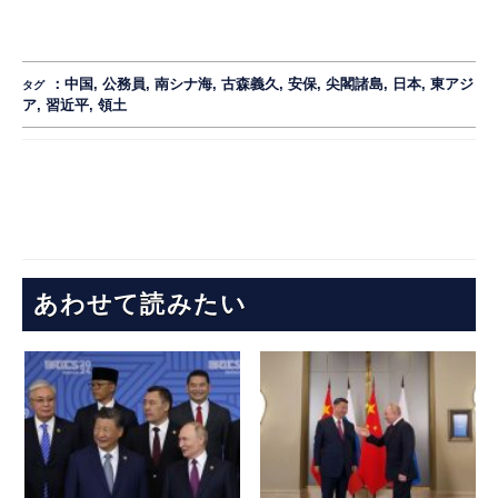
：
中国
,
公務員
,
南シナ海
,
古森義久
,
安保
,
尖閣諸島
,
日本
,
東アジ
タグ
ア
,
習近平
,
領土
あわせて読みたい