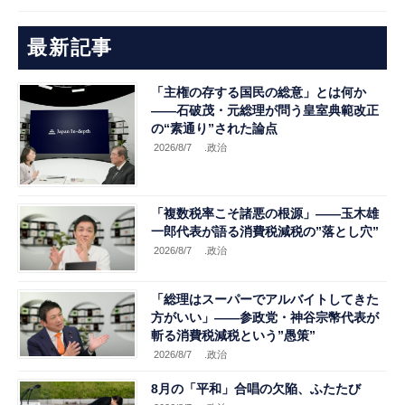
最新記事
「主権の存する国民の総意」とは何か
――石破茂・元総理が問う皇室典範改正
の“素通り”された論点
2026/8/7
.政治
「複数税率こそ諸悪の根源」――玉木雄
一郎代表が語る消費税減税の”落とし穴”
2026/8/7
.政治
「総理はスーパーでアルバイトしてきた
方がいい」――参政党・神谷宗幣代表が
斬る消費税減税という”愚策”
2026/8/7
.政治
8月の「平和」合唱の欠陥、ふたたび