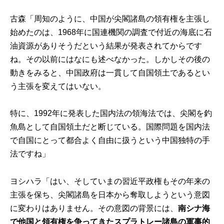
古森「周知のように、中国が尖閣諸島の領有権を主張し
始めたのは、1968年に国連機関の調査で付近の海底に石
油資源がありそうだという結果が発表されてからです
ね。その以前にはなにも述べなかった。しかしその後の
動きをみると、中国政府は一貫して自国領土であるとい
う主張を変えてはいない。
特に、1992年に発表した国内法の領海法では、尖閣を釣
魚島として自国領土だと断じている。国際問題を国内法
で自国にとって都合よく自由に扱うという中国独特の手
法ですね」
ヨシハラ「はい、そしていまの習近平政権もその年来の
主張を保ち、尖閣諸島を日本から奪取しようという意図
に変わりはありません。その意図の背景には、
南シナ海
で他国と領有権を争ってきたスプラトレー諸島の軍事的