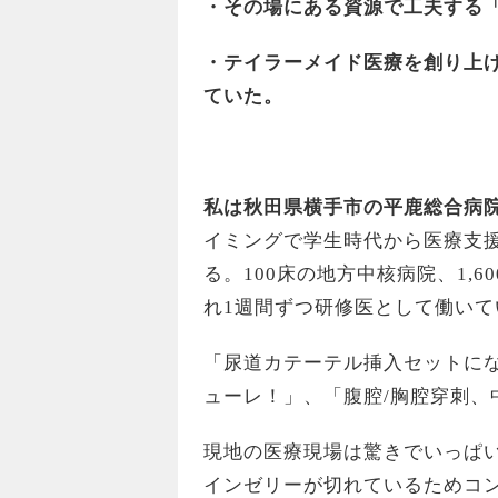
・その場にある資源で工夫する「i
・テイラーメイド医療を創り上
ていた。
私は秋田県横手市の平鹿総合病
イミングで学生時代から医療支
る。100床の地方中核病院、1,
れ1週間ずつ研修医として働い
「尿道カテーテル挿入セットにな
ューレ！」、「腹腔/胸腔穿刺、
現地の医療現場は驚きでいっぱ
インゼリーが切れているためコ