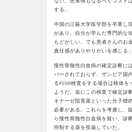
ない。患者側もなるべくコスト
する。
中国の江蘇大学医学部を卒業し現
があり、自分が学んだ専門的な
もどかしい。でも患者さんのお
責任感がありやりがいを感じる
慢性骨髄性白血病の確定診断に
バーされておらず、ザンビア国
るFISH検査をする場合は検体をイ
ようだ。仮にこの検査で確定診
キナーゼ阻害薬といった分子標
必要がある。これらを考慮し、
ら慢性骨髄性白血病を疑い、診
抑制する薬を投薬していた。