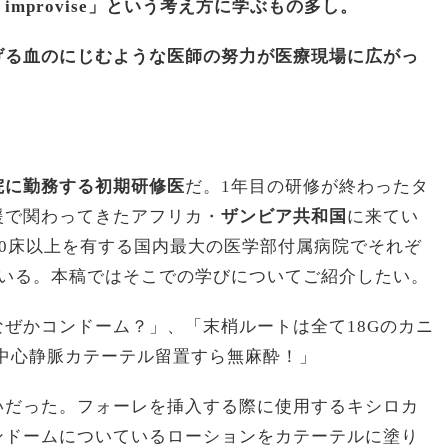
mprovise」という考え方に学ぶもの多し。
げる血のにじむような医師の努力が医療現場に広がっ
院に勤務する初期研修医
だ。1年目の研修が終わったタ
援で関わってきたアフリカ・
ザンビア共和国
に来てい
600床以上を有する国内最大の医学部付属病院でそれぞ
ている。本稿ではそこでの学びについてご紹介したい。
ぜかコンドーム？」、「末梢ルートは全て18Gのカニ
中心静脈カテーテル留置すら無麻酔！」
いだった。フォーレを挿入する際に使用するキシロカ
ンドームについているローションをカテーテルに塗り