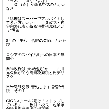
「玉木、元気ないよな」
――3G（爺）が斬る野党のふがい
なさ
「総理はスーパーでアルバイトし
てきた方がいい」――参政党・神
谷宗幣代表が斬る消費税減税とい
う”愚策”
8月の「平和」合唱の欠陥、ふたた
び
ロシアのスパイ活動への日本の無
関心
自維政権は“天城越え”か――古川
元久氏が問う消費税減税と円安リ
スク
日米繊維交渉“善処します”誤訳伝
説 その１
GIGAスクール2期は「ストップし
ている」——教員・校長・起業家
が語る教育現場の現在地