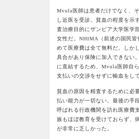
Mvula医師は患者だけでなく
し近医を受診。貧血の程度を示す
査治療目的にザンビア大学医学部
女性だ。NHIMA（前述の国民
めて医療費は全て無料だ。しかし
具合があり保険に加入できない
に直結するため、Mvula医師自ら
支払いの交渉をせずに輸血をし
貧血の原因を精査するために必
払い能力が一切ない。最後の手段は医
呼ばれる行政機関を訪れ医療費
族もほぼ教育を受けておらず、
が非常に乏しかった。