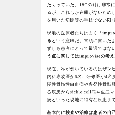
たくっていた。18Gの針は非常
るが、これしか在庫がないため
を用いた切開等の手技でない限
現地の医療者たちはよく「
impro
る
という意味だ。冒頭に書いたよう
ずしも患者にとって最適ではな
う点に関してはimproviseの
現在、私が働いているのは
ザン
内科専攻医が6名、研修医が4名所
慢性骨髄性白血病や多発性骨髄
る疾患からsickle cell病や
病といった現地に特有な疾患ま
基本的に
検査や治療は患者の自