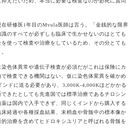
は抑えたいため、本当に必要な検査なのか必死に質問
在研修医1年目のMvula医師は言う。「金銭的な限界
知識のすべてが必ずしも臨床で生かせないのはとても
金を使って検査や治療をしているため、その分とても
」。
は染色体異常や遺伝子検査が必須だがこれは保険にカ
内で検査できる機関はない。仮に染色体変異を確かめ
ンドに送る必要があり、3,000K-4,000Kほどかかる
断できたとしても先進国では標準治療であるチロシン
的薬は国内で入手できず、同じくインドから購入する
臨床経過や各種採血結果、末梢血や骨髄中の標本像か
断的治療を含めてヒドロキシユリアと呼ばれる骨髄を