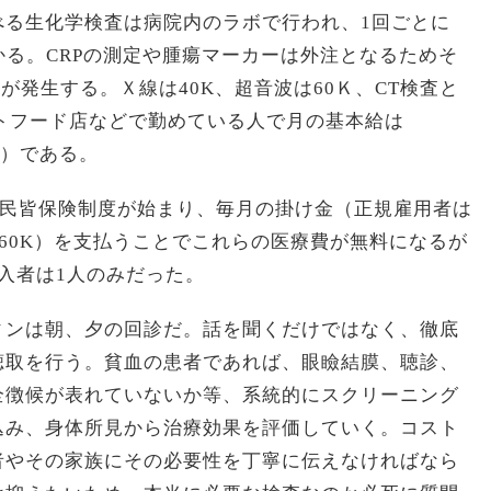
べる生化学検査は病院内のラボで行われ、1回ごとに
程)かかる。CRPの測定や腫瘍マーカーは外注となるためそ
担が発生する。Ｘ線は40K、超音波は60Ｋ、CT検査と
ァストフード店などで勤めている人で月の基本給は
円程度）である。
れる国民皆保険制度が始まり、毎月の掛け金（正規雇用者は
-60K）を支払うことでこれらの医療費が無料になるが
入者は1人のみだった。
ィンは朝、夕の回診だ。話を聞くだけではなく、徹底
聴取を行う。貧血の患者であれば、眼瞼結膜、聴診、
全徴候が表れていないか等、系統的にスクリーニング
込み、身体所見から治療効果を評価していく。コスト
者やその家族にその必要性を丁寧に伝えなければなら