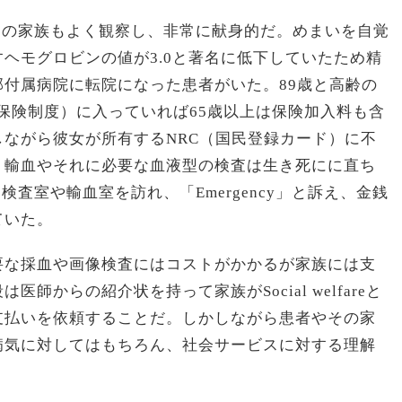
、その家族もよく観察し、非常に献身的だ。めまいを自覚
ヘモグロビンの値が3.0と著名に低下していたため精
付属病院に転院になった患者がいた。89歳と高齢の
皆保険制度）に入っていれば65歳以上は保険加入料も含
ながら彼女が所有するNRC（国民登録カード）に不
。輸血やそれに必要な血液型の検査は生き死にに直ち
検査室や輸血室を訪れ、「Emergency」と訴え、金銭
ていた。
要な採血や画像検査にはコストがかかるが家族には支
師からの紹介状を持って家族がSocial welfareと
支払いを依頼することだ。しかしながら患者やその家
病気に対してはもちろん、社会サービスに対する理解