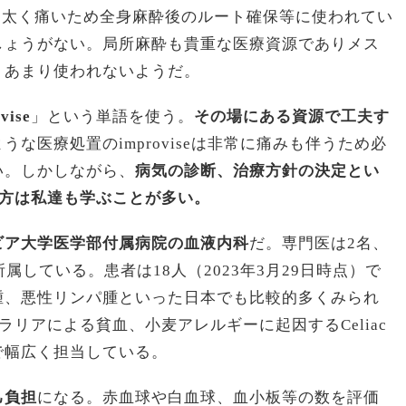
に太く痛いため全身麻酔後のルート確保等に使われてい
しょうがない。局所麻酔も貴重な医療資源でありメス
りあまり使われないようだ。
vise
」という単語を使う。
その場にある資源で工夫す
な医療処置のimproviseは非常に痛みも伴うため必
い。しかしながら、
病気の診断、治療方針の決定とい
考え方は私達も学ぶことが多い。
ビア大学医学部付属病院の血液内科
だ。専門医は2名、
属している。患者は18人（2023年3月29日時点）で
腫、悪性リンパ腫といった日本でも比較的多くみられ
重症マラリアによる貧血、小麦アレルギーに起因するCeliac
で幅広く担当している。
己負担
になる。赤血球や白血球、血小板等の数を評価