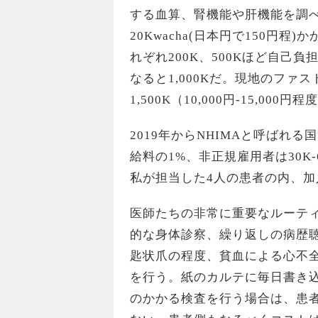
する血算、腎機能や肝機能を調
20Kwacha(日本円で150円
れぞれ200K、500Kほど自己負
なると1,000Kだ。現地のフ
1,500K（10,000円-15,000
2019年からNHIMAと呼ば
給料の1%、非正規雇用者は30K
私が担当した4人の患者の内、加
医師たちの非常に重要なルーテ
的な身体診察、繰り返しの病歴
匙状爪の程度、貧血による心不
を行う。紙のカルテに毎日書き
のかかる検査を行う場合は、患