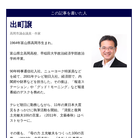
この記事を書いた人
出町譲
高岡市議会議員・作家
1964年富山県高岡市生まれ。
富山県立高岡高校、早稲田大学政治経済学部政治
学科卒業。
90年時事通信社入社。ニューヨーク特派員など
を経て、2001年テレビ朝日入社。経済部で、内
閣府や財界などを担当した。その後は、「報道ス
テーション」や「グッド！モーニング」など報道
番組のデスクを務めた。
テレビ朝日に勤務しながら、11年の東日本大震
災をきっかけに執筆活動を開始。『清貧と復興
土光敏夫100の言葉』（2011年、文藝春秋）はベ
ストセラーに。
その後も、『母の力 土光敏夫をつくった100の言