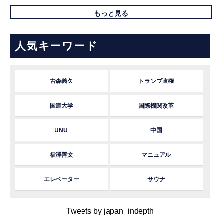
もっと見る
人気キーワード
古森義久
トランプ政権
国連大学
国際機関改革
UNU
中国
福澤善文
マニュアル
エレベーター
サウナ
Tweets by japan_indepth