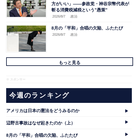
方がいい」――参政党・神谷宗幣代表が
斬る消費税減税という”愚策”
2026/8/7
.政治
8月の「平和」合唱の欠陥、ふたたび
2026/8/7
.政治
もっと見る
※ スポンサー
今週のランキング
アメリカは日本の憲法をどうみるのか
辺野古事故はなぜ起きたのか（上）
8月の「平和」合唱の欠陥、ふたたび