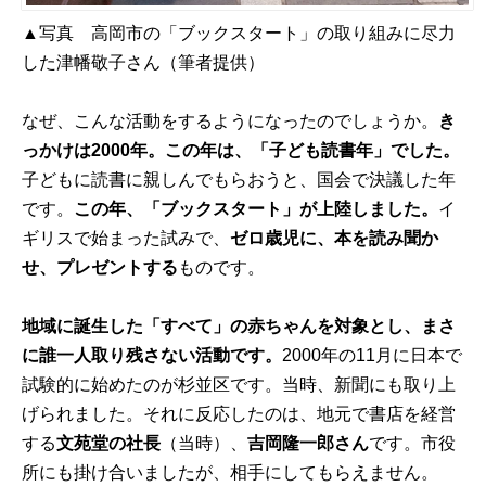
▲写真 高岡市の「ブックスタート」の取り組みに尽力
した津幡敬子さん（筆者提供）
なぜ、こんな活動をするようになったのでしょうか。
き
っかけは2000年。この年は、「子ども読書年」でした。
子どもに読書に親しんでもらおうと、国会で決議した年
です。
この年、「ブックスタート」が上陸しました。
イ
ギリスで始まった試みで、
ゼロ歳児に、本を読み聞か
せ、プレゼントする
ものです。
地域に誕生した「すべて」の赤ちゃんを対象とし、まさ
に誰一人取り残さない活動です。
2000年の11月に日本で
試験的に始めたのが杉並区です。当時、新聞にも取り上
げられました。それに反応したのは、地元で書店を経営
する
文苑堂の社長
（当時）、
吉岡隆一郎さん
です。市役
所にも掛け合いましたが、相手にしてもらえません。