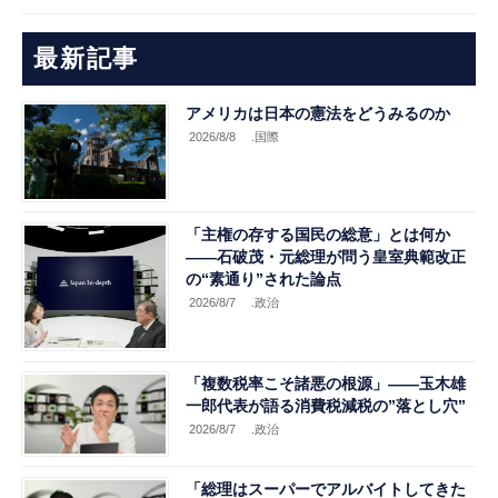
最新記事
アメリカは日本の憲法をどうみるのか
2026/8/8
.国際
「主権の存する国民の総意」とは何か
――石破茂・元総理が問う皇室典範改正
の“素通り”された論点
2026/8/7
.政治
「複数税率こそ諸悪の根源」――玉木雄
一郎代表が語る消費税減税の”落とし穴”
2026/8/7
.政治
「総理はスーパーでアルバイトしてきた