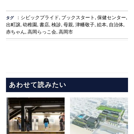
：
シビックプライド
,
ブックスタート
,
保健センター
,
タグ
出町譲
,
幼稚園
,
書店
,
検診
,
母親
,
津幡敬子
,
絵本
,
自治体
,
赤ちゃん
,
高岡らっこ会
,
高岡市
あわせて読みたい