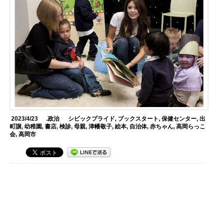
2023/4/23
.政治
シビックプライド
,
ブックスタート
,
保健センター
,
出
町譲
,
幼稚園
,
書店
,
検診
,
母親
,
津幡敬子
,
絵本
,
自治体
,
赤ちゃん
,
高岡らっこ
会
,
高岡市