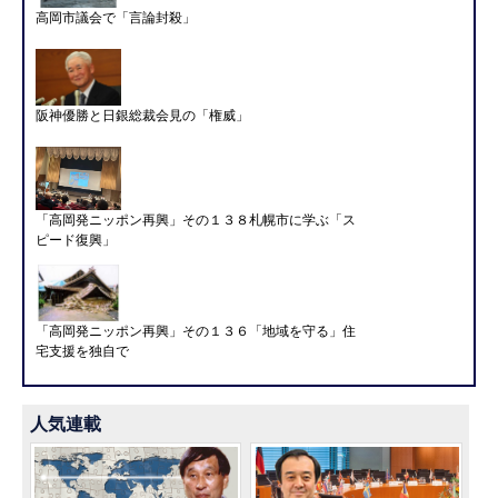
高岡市議会で「言論封殺」
阪神優勝と日銀総裁会見の「権威」
「高岡発ニッポン再興」その１３８札幌市に学ぶ「ス
ピード復興」
「高岡発ニッポン再興」その１３６「地域を守る」住
宅支援を独自で
人気連載