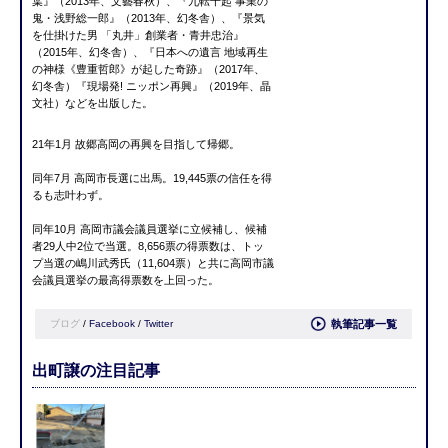
葉』（2013年、文藝春秋）、『九転十起 事業の
鬼・浅野総一郎』（2013年、幻冬舎）、『景気
を仕掛けた男 「丸井」創業者・青井忠治』
（2015年、幻冬舎）、『日本への遺言 地域再生
の神様《豊重哲郎》が起した奇跡』（2017年、
幻冬舎）『現場発! ニッポン再興』（2019年、晶
文社）などを出版した。
21年1月 故郷高岡の再興を目指して帰郷。
同年7月 高岡市長選に出馬。19,445票の信任を得
るも志叶わず。
同年10月 高岡市議会議員選挙に立候補し、候補
者29人中2位で当選。8,656票の得票数は、トッ
プ当選の嶋川武秀氏（11,604票）と共に高岡市議
会議員選挙の最高得票数を上回った。
ブログ
/
Facebook
/
Twitter
執筆記事一覧
出町譲の注目記事