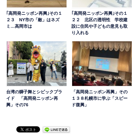
｢高岡発ニッポン再興｣その１
｢高岡発ニッポン再興｣その１
２３ NY市の「敵」はネズ
２２ 北区の透明性 学校建
ミ…高岡市は
設に住民や子どもの意見も取
り入れる
台湾の獅子舞とシビックプラ
「高岡発ニッポン再興」その
イド 「高岡発ニッポン再
１３８札幌市に学ぶ「スピー
興」その76
ド復興」