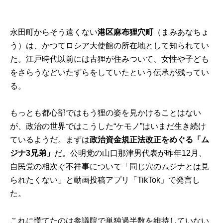
永田町からそう遠くない
港区麻布狸穴町
（まみあなちょ
う）は、かつてロシア大使館の所在地として知られてい
た。江戸時代以前には古狸が住みついて、女性や子ども
をさらうなどいたずらをしていたという伝承が残ってい
る。
もっとも都心部ではもう狸の姿を見かけることはない
が、政治の世界ではこうした“ケモノ”はいまだ生き続け
ているようだ。まずは
政治資金規正法改正をめぐる「ム
ジナ3兄弟」
だ。公明党の山口那津男代表が昨年12月、
自民党の相次ぐ不祥事について「同じ穴のムジナとは見
られたくない」と動画投稿アプリ「TikTok」で発言し
た。
これに慌てたのは参議院で単独過半数を維持していない