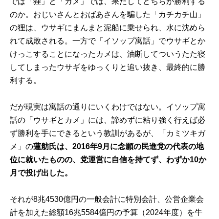
では「狸」と「カメ」では、果たしてどちらが勝利する
のか。おじいさんとおばあさんを騙した「カチカチ山」
の狸は、ウサギにまんまと泥船に乗せられ、水に沈めら
れて成敗される。一方で「イソップ寓話」でウサギとか
けっこすることになったカメは、油断してついうたた寝
してしまったウサギをゆっくりと追い抜き、最終的に勝
利する。
だが現実は寓話の通りにいくわけではない。イソップ寓
話の「ウサギとカメ」には、諦めずに粘り強く行えば必
ず勝利を手にできるという教訓があるが、「カミツキガ
メ」の
蓮舫氏は、2016年9月に念願の民進党の代表の地
位に就いたものの、党運営に自信を持てず、わずか10か
月で投げ出した。
それが8兆4530億円の一般会計に特別会計、公営企業会
計を加えた総額16兆5584億円の予算（2024年度）を牛