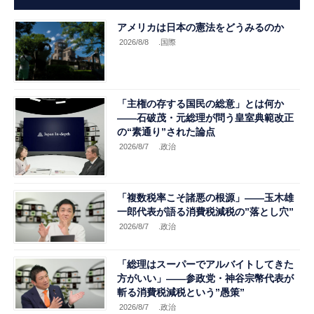
アメリカは日本の憲法をどうみるのか
2026/8/8
.国際
「主権の存する国民の総意」とは何か
――石破茂・元総理が問う皇室典範改正
の“素通り”された論点
2026/8/7
.政治
「複数税率こそ諸悪の根源」――玉木雄
一郎代表が語る消費税減税の”落とし穴”
2026/8/7
.政治
「総理はスーパーでアルバイトしてきた
方がいい」――参政党・神谷宗幣代表が
斬る消費税減税という”愚策”
2026/8/7
.政治