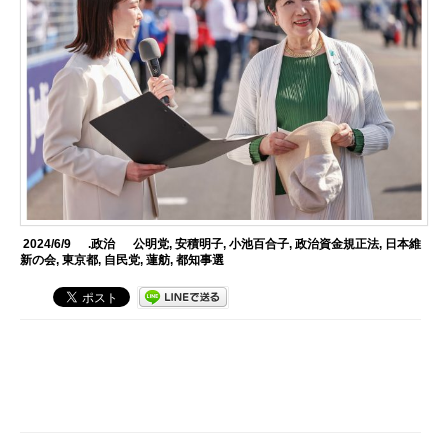
2024/6/9
.政治
公明党
,
安積明子
,
小池百合子
,
政治資金規正法
,
日本維
新の会
,
東京都
,
自民党
,
蓮舫
,
都知事選