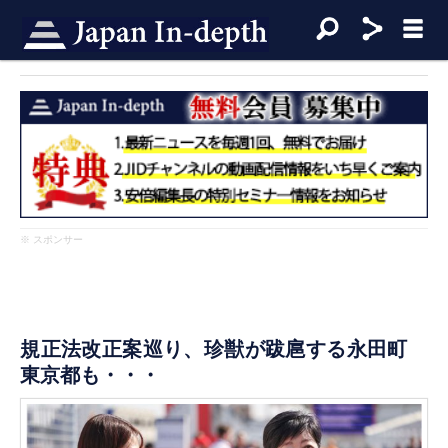
※ スポンサー
規正法改正案巡り、珍獣が跋扈する永田町
東京都も・・・