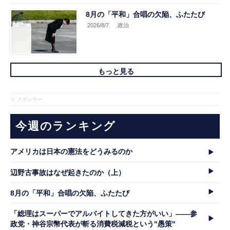
8月の「平和」合唱の欠陥、ふたたび
2026/8/7
.政治
もっと見る
※ スポンサー
今週のランキング
アメリカは日本の憲法をどうみるのか
辺野古事故はなぜ起きたのか（上）
8月の「平和」合唱の欠陥、ふたたび
「総理はスーパーでアルバイトしてきた方がいい」――参
政党・神谷宗幣代表が斬る消費税減税という"愚策"