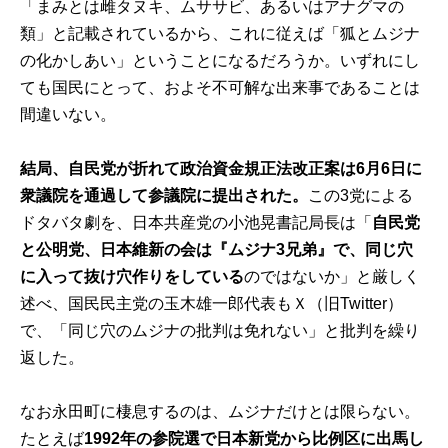
「まみとは雌タヌキ、ムササビ、あるいはアナグマの
類」と記載されているから、これに従えば「狐とムジナ
の化かしあい」ということになるだろうか。いずれにし
ても国民にとって、およそ不可解な出来事であることは
間違いない。
結局、自民党が折れて政治資金規正法改正案は6月6日に
衆議院を通過して参議院に提出された。
この3党による
ドタバタ劇を、日本共産党の小池晃書記局長は「
自民党
と公明党、日本維新の会は『ムジナ3兄弟』で、同じ穴
に入って抜け穴作りをしている
のではないか」と厳しく
述べ、国民民主党の玉木雄一郎代表もＸ（旧Twitter）
で、「同じ穴のムジナの批判は免れない」と批判を繰り
返した。
なお永田町に棲息するのは、ムジナだけとは限らない。
たとえば
1992年の参院選で日本新党から比例区に出馬し