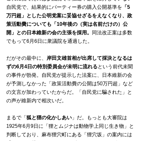
自民党で、結果的にパーティー券の購入公開基準を
「5
万円超」とした公明党案に妥協せざるをえなくなり、政
策活動費についても「10年後の（実は名前だけの）公
開」との日本維新の会の主張を採用。
同法改正案は多数
でもって6月6日に衆議院を通過した。
だがその最中に、
岸田文雄首相が出席して採決となるは
ずの6月4日の特別委員会が未明に流れる
という前代未聞
の事件が勃発。自民党が提示した法案に、日本維新の会
が予測しなかった「政策活動費の公開は50万円超」など
の文言が加わっていたからだ。「自民党に騙された」と
の声が維新内で相次いだ。
まるで「
狐と狸の化かしあい
」だ。もっとも大審院は
1925年6月9日に「狸とムジナは動物学上同じ生き物」と
判断しており、麻布狸穴町にある「狸穴坂」の案内には