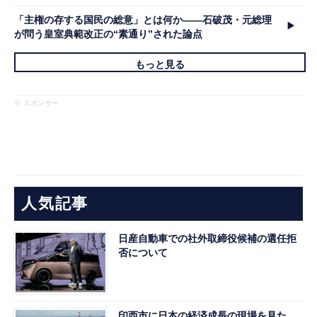
「主権の存する国民の総意」とは何か――石破茂・元総理
が問う皇室典範改正の“素通り”された論点
もっと見る
※ スポンサー
人気記事
日産自動車での社外取締役候補の選任拒
否について
印西市に日本の経済成長の現場を見た