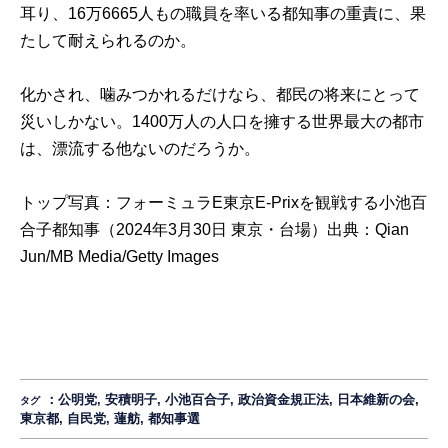
耳り、16万6665人もの職員を率いる都知事の重責に、果
たして耐えられるのか。
化かされ、噛みつかれるだけなら、都民の将来にとって
災いしかない。1400万人の人口を擁する世界最大の都市
は、漂流する他ないのだろうか。
トップ写真：フォーミュラE東京E-Prixを観戦する小池百
合子都知事（2024年3月30日 東京・台場）出典：
Qian
Jun/MB Media/Getty Images
：
公明党
,
安積明子
,
小池百合子
,
政治資金規正法
,
日本維新の会
,
タグ
東京都
,
自民党
,
蓮舫
,
都知事選