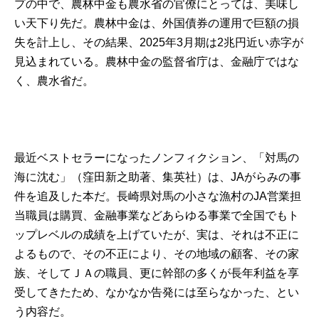
プの中で、農林中金も農水省の官僚にとっては、美味し
い天下り先だ。農林中金は、外国債券の運用で巨額の損
失を計上し、その結果、2025年3月期は2兆円近い赤字が
見込まれている。農林中金の監督省庁は、金融庁ではな
く、農水省だ。
最近ベストセラーになったノンフィクション、「対馬の
海に沈む」（窪田新之助著、集英社）は、JAがらみの事
件を追及した本だ。長崎県対馬の小さな漁村のJA営業担
当職員は購買、金融事業などあらゆる事業で全国でもト
ップレベルの成績を上げていたが、実は、それは不正に
よるもので、その不正により、その地域の顧客、その家
族、そしてＪＡの職員、更に幹部の多くが長年利益を享
受してきたため、なかなか告発には至らなかった、とい
う内容だ。