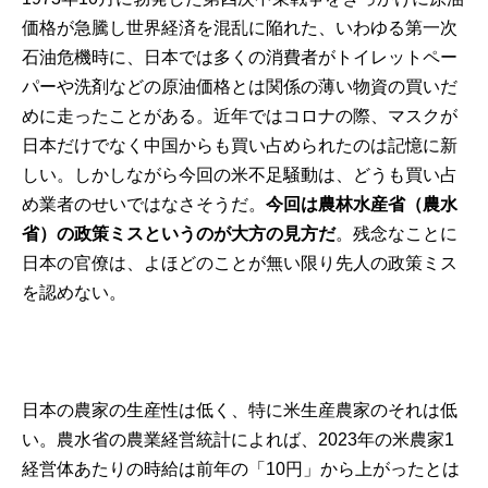
価格が急騰し世界経済を混乱に陥れた、いわゆる第一次
石油危機時に、日本では多くの消費者がトイレットペー
パーや洗剤などの原油価格とは関係の薄い物資の買いだ
めに走ったことがある。近年ではコロナの際、マスクが
日本だけでなく中国からも買い占められたのは記憶に新
しい。しかしながら今回の米不足騒動は、どうも買い占
め業者のせいではなさそうだ。
今回は農林水産省（農水
省）の政策ミスというのが大方の見方だ
。残念なことに
日本の官僚は、よほどのことが無い限り先人の政策ミス
を認めない。
日本の農家の生産性は低く、特に米生産農家のそれは低
い。農水省の農業経営統計によれば、2023年の
米農家1
経営体あたりの時給
は前年の「10円」から上がったとは