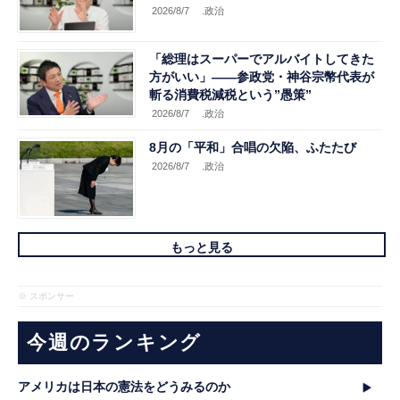
2026/8/7
.政治
「総理はスーパーでアルバイトしてきた
方がいい」――参政党・神谷宗幣代表が
斬る消費税減税という”愚策”
2026/8/7
.政治
8月の「平和」合唱の欠陥、ふたたび
2026/8/7
.政治
もっと見る
※ スポンサー
今週のランキング
アメリカは日本の憲法をどうみるのか