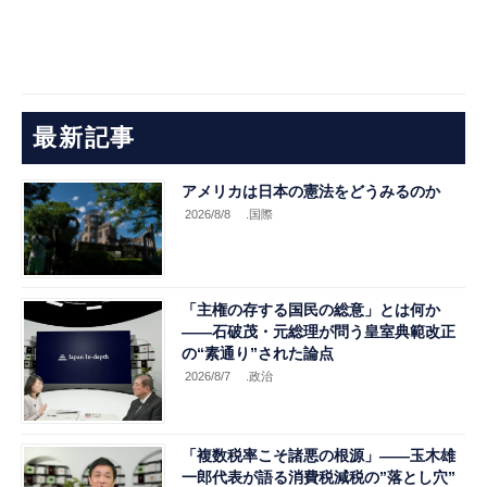
最新記事
アメリカは日本の憲法をどうみるのか
2026/8/8
.国際
「主権の存する国民の総意」とは何か
――石破茂・元総理が問う皇室典範改正
の“素通り”された論点
2026/8/7
.政治
「複数税率こそ諸悪の根源」――玉木雄
一郎代表が語る消費税減税の”落とし穴”