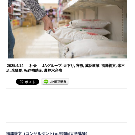
2025/4/14
.社会
JAグループ
,
天下り
,
官僚
,
減反政策
,
福澤善文
,
米不
足
,
米騒動
,
転作補助金
,
農林水産省
福澤善文
（コンサルタント/元早稲田大学講師）