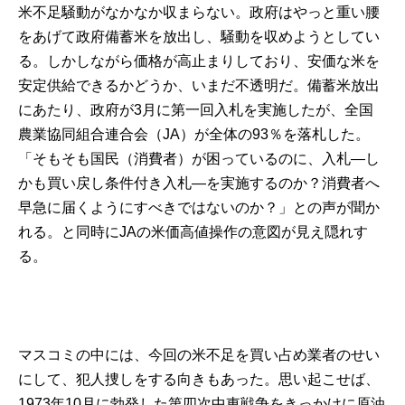
米不足騒動がなかなか収まらない。政府はやっと重い腰
をあげて政府備蓄米を放出し、騒動を収めようとしてい
る。しかしながら価格が高止まりしており、安価な米を
安定供給できるかどうか、いまだ不透明だ。備蓄米放出
にあたり、政府が3月に第一回入札を実施したが、全国
農業協同組合連合会（JA）が全体の93％を落札した。
「そもそも国民（消費者）が困っているのに、入札―し
かも買い戻し条件付き入札―を実施するのか？消費者へ
早急に届くようにすべきではないのか？」との声が聞か
れる。と同時にJAの米価高値操作の意図が見え隠れす
る。
マスコミの中には、今回の米不足を買い占め業者のせい
にして、犯人捜しをする向きもあった。思い起こせば、
1973年10月に勃発した第四次中東戦争をきっかけに原油