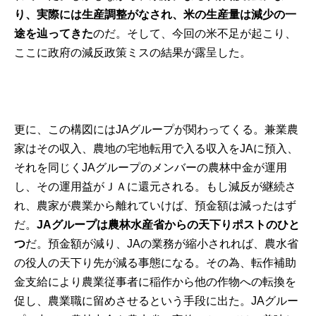
り、実際には生産調整がなされ、米の生産量は減少の一
途を辿ってきた
のだ。そして、今回の米不足が起こり、
ここに政府の減反政策ミスの結果が露呈した。
更に、この構図にはJAグループが関わってくる。兼業農
家はその収入、農地の宅地転用で入る収入をJAに預入、
それを同じくJAグループのメンバーの農林中金が運用
し、その運用益がＪＡに還元される。もし減反が継続さ
れ、農家が農業から離れていけば、預金額は減ったはず
だ。
JAグループは農林水産省からの天下りポストのひと
つ
だ。預金額が減り、JAの業務が縮小されれば、農水省
の役人の天下り先が減る事態になる。その為、転作補助
金支給により農業従事者に稲作から他の作物への転換を
促し、農業職に留めさせるという手段に出た。JAグルー