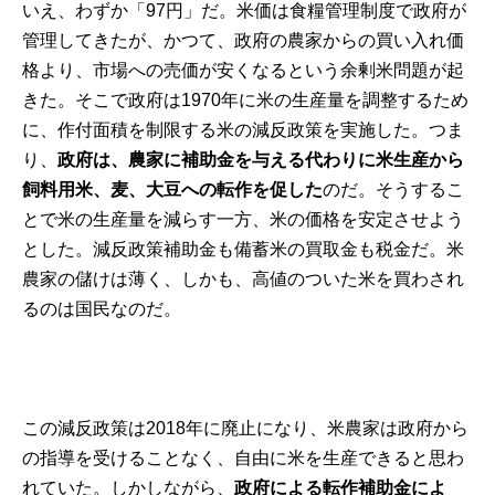
いえ、わずか「97円」だ。米価は食糧管理制度で政府が
管理してきたが、かつて、政府の農家からの買い入れ価
格より、市場への売価が安くなるという余剰米問題が起
きた。そこで政府は1970年に米の生産量を調整するため
に、作付面積を制限する米の
減反政策
を実施した。つま
り、
政府は、農家に補助金を与える代わりに米生産から
飼料用米、麦、大豆への転作を促した
のだ。そうするこ
とで米の生産量を減らす一方、米の価格を安定させよう
とした。減反政策補助金も備蓄米の買取金も税金だ。米
農家の儲けは薄く、しかも、高値のついた米を買わされ
るのは国民なのだ。
この減反政策は2018年に廃止になり、米農家は政府から
の指導を受けることなく、自由に米を生産できると思わ
れていた。しかしながら、
政府による
転作補助金
によ