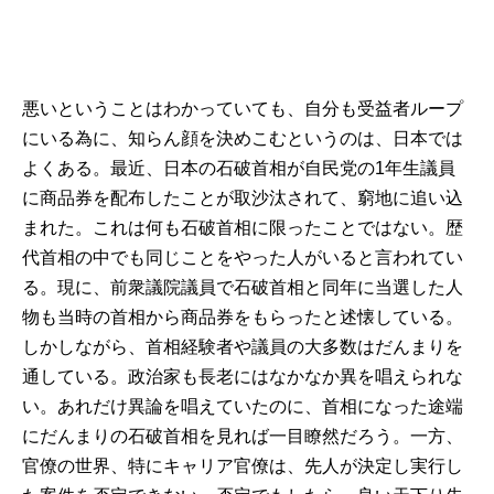
悪いということはわかっていても、自分も受益者ループ
にいる為に、知らん顔を決めこむというのは、日本では
よくある。最近、日本の石破首相が自民党の1年生議員
に商品券を配布したことが取沙汰されて、窮地に追い込
まれた。これは何も石破首相に限ったことではない。歴
代首相の中でも同じことをやった人がいると言われてい
る。現に、前衆議院議員で石破首相と同年に当選した人
物も当時の首相から商品券をもらったと述懐している。
しかしながら、首相経験者や議員の大多数はだんまりを
通している。政治家も長老にはなかなか異を唱えられな
い。あれだけ異論を唱えていたのに、首相になった途端
にだんまりの石破首相を見れば一目瞭然だろう。一方、
官僚の世界、特にキャリア官僚は、先人が決定し実行し