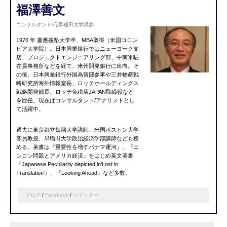
福澤善文
コンサルタント/元早稲田大学講師
1976 年 慶應義塾大学卒、MBA取得（米国コロン
ビア大学院）。
日本興業銀行ではニューヨーク支
店、プロジェクトエンジニアリング部、中南米駐
在員事務所などを経て、米州開発銀行に出向。そ
の後、日本興業銀行外国為替部参事や三井物産戦
略研究所海外情報室長、ロッテホールディングス
戦略開発部長、ロッテ免税店JAPAN取締役など
を歴任。現在はコンサルタント/アナリストとし
て活躍中。
過去に東京都立短期大学講師、米国ボストン大学
客員教授、早稲田大学政治経済学部講師なども務
める。
著書は
『重要性を増すパナマ運河』、『エ
ンロン問題とアメリカ経済』をはじめ英文著書
『Japanese Peculiarity depicted in‘Lost in
Translation’』、『Looking Ahead』など多数。
ブログ
/
Facebook
/
ツイッター