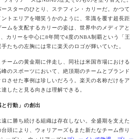
パースターのひとり、ステフィン・カリーだ。かつて
イントエリアを嘲笑うかのように、常識を覆す超長距
ゲームを支配するカリーの姿は、世界中のメディアと
て、カリーを中心に8年間で4度のNBA制覇という「王
選手たちの左胸には常に楽天のロゴが輝いていた。
とチームの黄金期に伴走し、同社は米国市場における
高峰のスポーツにおいて、絶頂期のチームとブランド
クロさせた事例は珍しいだろう。楽天の名称だけをア
に達したと見る向きは理解できる。
感と行動」の創出
永遠に勝ち続ける組織は存在しない。全盛期を支えた
の台頭により、ウォリアーズもまた新たなチーム作り