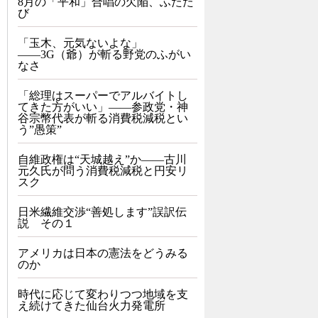
8月の「平和」合唱の欠陥、ふたた
び
「玉木、元気ないよな」
――3G（爺）が斬る野党のふがい
なさ
「総理はスーパーでアルバイトし
てきた方がいい」――参政党・神
谷宗幣代表が斬る消費税減税とい
う”愚策”
自維政権は“天城越え”か――古川
元久氏が問う消費税減税と円安リ
スク
日米繊維交渉“善処します”誤訳伝
説 その１
アメリカは日本の憲法をどうみる
のか
時代に応じて変わりつつ地域を支
え続けてきた仙台火力発電所