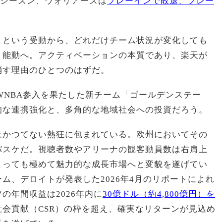
26シーズン、ウォリアーズは
プレーインで敗退、プレー
」という受動から、どれだけチーム状況が変化しても
う能動へ。アクティベーションの本質であり、楽天が
消す理由のひとつのはずだ。
にWNBA参入を果たした新チーム「ゴールデンステー
的な連携強化と、多角的な地域社会への投資だろう。
はかつてない熱狂に包まれている。欧州においてその
バスケだ。視聴者数やアリーナの観客動員数は右肩上
とっても極めて魅力的な成長市場へと変貌を遂げてい
ム、デロイトが発表した2026年4月のリポートによれ
の年間収益は2026年内に
30億ドル（約4,800億円）を
社会貢献（CSR）の枠を超え、確実なリターンが見込め