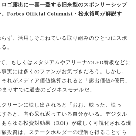
。ロゴ露出に一喜一憂する旧来型のスポンサーシップ
bes Official Columnist・松永裕司が解説す
おらず、活用しそこねている取り組みのひとつにスポ
れる。
おいて、もしくはスタジアムやアリーナのLED看板などに
る事実には多くのファンがお気づきだろう。しかし、
、それがメディア価値換算されると「露出価値○億円」
つまりすでに過去のビジネスモデルだ。
スクリーンに映し出されると「おお、映った、映っ
にすると、内心呆れ返っている自分がいる。デジタル
あらゆる投資対効果（ROI）が厳しく可視化される現
巨額投資は、ステークホルダーの理解を得ることすら