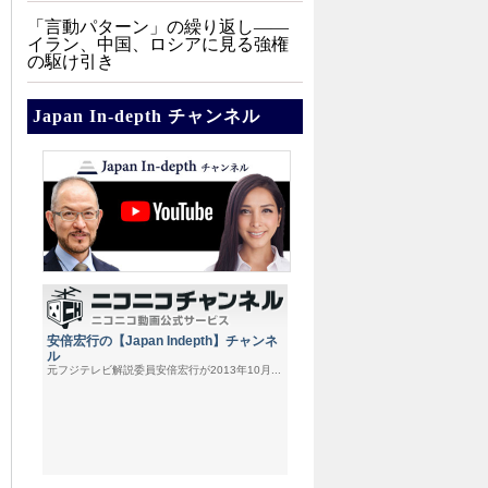
「言動パターン」の繰り返し――
イラン、中国、ロシアに見る強権
の駆け引き
Japan In-depth チャンネル