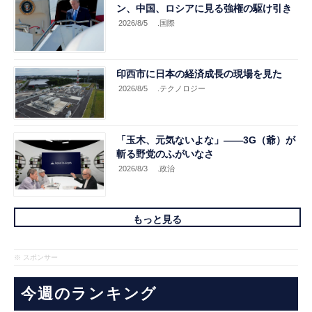
ン、中国、ロシアに見る強権の駆け引き
2026/8/5
.国際
印西市に日本の経済成長の現場を見た
2026/8/5
.テクノロジー
「玉木、元気ないよな」――3G（爺）が
斬る野党のふがいなさ
2026/8/3
.政治
もっと見る
※ スポンサー
今週のランキング