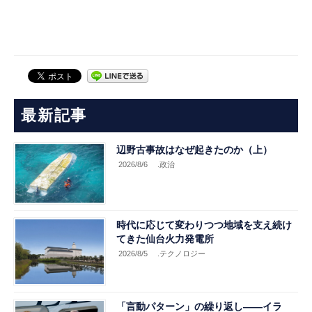
最新記事
辺野古事故はなぜ起きたのか（上）
2026/8/6
.政治
時代に応じて変わりつつ地域を支え続け
てきた仙台火力発電所
2026/8/5
.テクノロジー
「言動パターン」の繰り返し――イラ