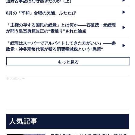
辺野古事故はなぜ起きたのか（上）
8月の「平和」合唱の欠陥、ふたたび
「主権の存する国民の総意」とは何か――石破茂・元総理
が問う皇室典範改正の“素通り”された論点
「総理はスーパーでアルバイトしてきた方がいい」――参
政党・神谷宗幣代表が斬る消費税減税という"愚策"
もっと見る
※ スポンサー
人気記事