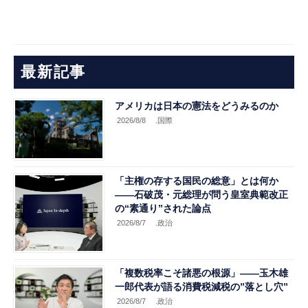
最新記事
アメリカは日本の憲法をどうみるのか
2026/8/8
.国際
「主権の存する国民の総意」とは何か
――石破茂・元総理が問う皇室典範改正
の“素通り”された論点
2026/8/7
.政治
「複数税率こそ諸悪の根源」――玉木雄
一郎代表が語る消費税減税の”落とし穴”
2026/8/7
.政治