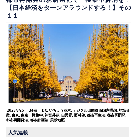
【日本経済をターンアラウンドする！】その
１１
2023/8/25
.経済
DX
,
いちょう並木
,
デジタル田園都市国家構想
,
地域分
散
,
東京
,
東京一極集中
,
神宮外苑
,
自民党
,
西村健
,
都市再生法
,
都市再開発
,
都市再開発法
,
都市計画法
,
風致地区
人気連載