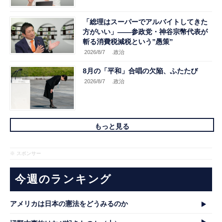
「総理はスーパーでアルバイトしてきた
方がいい」――参政党・神谷宗幣代表が
斬る消費税減税という”愚策”
2026/8/7
.政治
8月の「平和」合唱の欠陥、ふたたび
2026/8/7
.政治
もっと見る
※ スポンサー
今週のランキング
アメリカは日本の憲法をどうみるのか