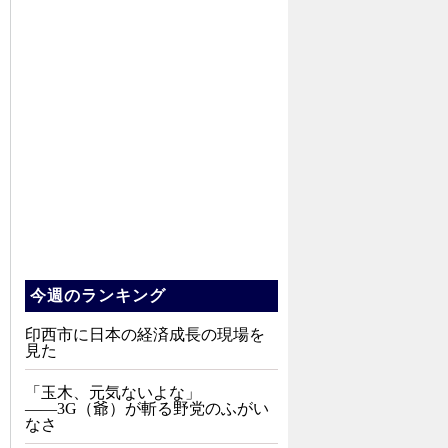
今週のランキング
印西市に日本の経済成長の現場を
見た
「玉木、元気ないよな」
――3G（爺）が斬る野党のふがい
なさ