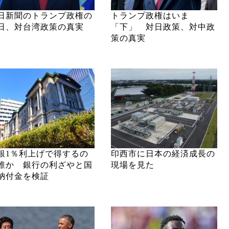
日新聞のトランプ政権の
トランプ政権はいま
日、対台湾政策の真実
「下」 対日政策、対中政
策の真実
銀1％利上げで得するの
印西市に日本の経済成長の
誰か 銀行の利ざやと国
現場を見た
納付金を検証