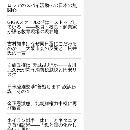
ロシアのスパイ活動への日本の無
関心
GIGAスクール2期は「ストップし
ている」——教員・校長・起業家
が語る教育現場の現在地
吉村知事はなぜ同日選にこだわる
のか――大阪市会の反発と、松井
氏の一言
自維政権は“天城越え”か――古川
元久氏が問う消費税減税と円安リ
スク
日米繊維交渉“善処します”誤訳伝
説 その１
金正恩激怒、北朝鮮権力中枢に再
び激震
米イラン戦争「休止」とネタニヤ
フ首相訪米――「狐と狸の化かし
合い」再び