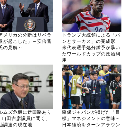
アメリカの分断はリベラ
トランプ大統領による「パ
派が起こした」～安倍晋
ンとサーカス」の完成形 ―
氏の見解～
米代表選手処分猶予が暴い
たワールドカップの政治利
用
ルムズ危機に迂回路あり
森保ジャパンが掲げた「目
─ 山田吉彦議員に聞く、
標」マネジメントの意味～
油調達の現在地
日本経済をターンアラウン