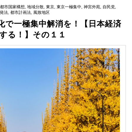
園都市国家構想
,
地域分散
,
東京
,
東京一極集中
,
神宮外苑
,
自民党
,
発法
,
都市計画法
,
風致地区
化で一極集中解消を！【日本経済
する！】その１１