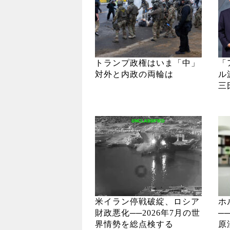
トランプ政権はいま「中」
「
対外と内政の両輪は
ル
三
米イラン停戦破綻、ロシア
ホ
財政悪化──2026年7月の世
─
界情勢を総点検する
原