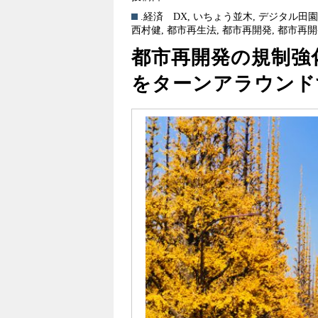
.経済
DX
,
いちょう並木
,
デジタル田
西村健
,
都市再生法
,
都市再開発
,
都市再開
都市再開発の規制強
をターンアラウンド