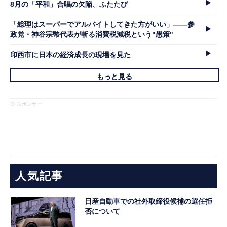
8月の「平和」合唱の欠陥、ふたたび
「総理はスーパーでアルバイトしてきた方がいい」――参
政党・神谷宗幣代表が斬る消費税減税という"愚策"
印西市に日本の経済成長の現場を見た
もっと見る
※ スポンサー
人気記事
日産自動車での社外取締役候補の選任拒
否について