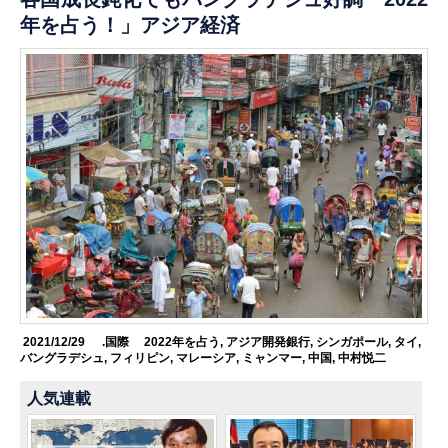
年を占う！」アジア経済
2021/12/29
.国際
2022年を占う
,
アジア開発銀行
,
シンガポール
,
タイ
,
バングラデシュ
,
フィリピン
,
マレーシア
,
ミャンマー
,
中国
,
中村悦二
人気連載