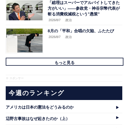
「総理はスーパーでアルバイトしてきた
方がいい」――参政党・神谷宗幣代表が
斬る消費税減税という”愚策”
2026/8/7
.政治
8月の「平和」合唱の欠陥、ふたたび
2026/8/7
.政治
もっと見る
※ スポンサー
今週のランキング
アメリカは日本の憲法をどうみるのか
辺野古事故はなぜ起きたのか（上）