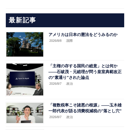
最新記事
アメリカは日本の憲法をどうみるのか
2026/8/8
.国際
「主権の存する国民の総意」とは何か
――石破茂・元総理が問う皇室典範改正
の“素通り”された論点
2026/8/7
.政治
「複数税率こそ諸悪の根源」――玉木雄
一郎代表が語る消費税減税の”落とし穴”
2026/8/7
.政治