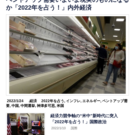
か「2022年を占う！」内外経済
2022/1/24
.経済
2022年を占う
,
インフレ
,
エネルギー
,
ペントアップ需
要
,
中国
,
中間選挙
,
神津多可思
,
米国
経済力競争軸の“米中”新時代に突入
「2022年を占う！」国際政治
2022/1/10
.国際