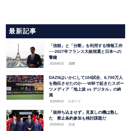
最新記事
「信頼」と「分断」を利用する情報工作
──2027年フランス大統領選と日本への
警鐘
2026/8/10
.国際
DAZNはいかにして104試合、6,700万人
を熱狂させたのか──W杯で起きたスポー
ツメディア「地上波 vs デジタル」の終
焉
2026/8/10
スポーツ
「核持ち込ませず」見直しの機は熟し
た 禁止条約参加も検討課題だ
2026/8/10
.社会