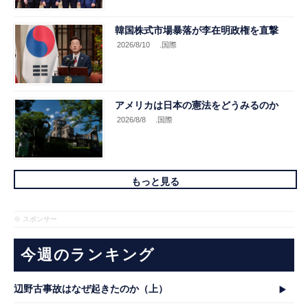
韓国株式市場暴落が李在明政権を直撃
2026/8/10
.国際
アメリカは日本の憲法をどうみるのか
2026/8/8
.国際
もっと見る
※ スポンサー
今週のランキング
辺野古事故はなぜ起きたのか（上）