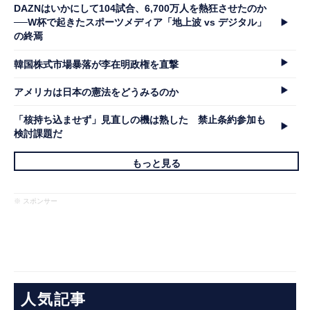
DAZNはいかにして104試合、6,700万人を熱狂させたのか
──W杯で起きたスポーツメディア「地上波 vs デジタル」
の終焉
韓国株式市場暴落が李在明政権を直撃
アメリカは日本の憲法をどうみるのか
「核持ち込ませず」見直しの機は熟した 禁止条約参加も
検討課題だ
もっと見る
※ スポンサー
人気記事