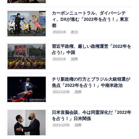
カーボンニュートラル、ダイバーシテ
ィ、DXが進む「2022年を占う！」東京
都
2022/1/6
.政治
習近平政権、厳しい政権運営「2022年を
占う!」中国
2022/1/6
.国際
チリ新政権の行方とブラジル大統領選が
焦点「2022年を占う！」中南米政治
2021/12/30
.国際
日米首脳会談、今は同盟深化だ「2022年
を占う！」日米関係
2021/12/30
.国際