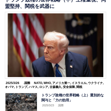
盟堅持、関税を武器に
2025/3/26
.国際
NATO
,
WHO
,
アメリカ第一
,
イスラエル
,
ウクライナ
,
オバマ
,
トランプ
,
ハマス
,
ロシア
,
古森義久
,
安全保障
,
関税
トランプ政権の世界戦略（上）選別的な
関与と「力の効用」
2025/3/23
.国際