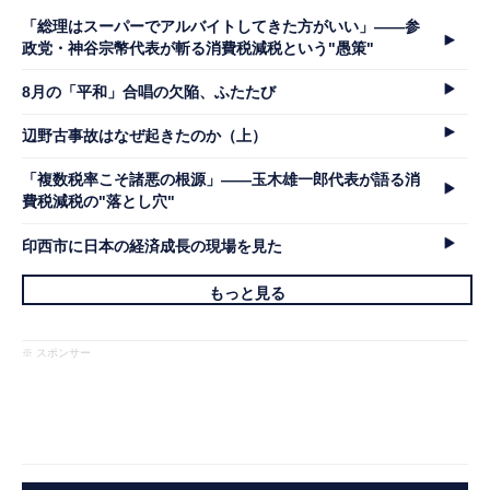
「総理はスーパーでアルバイトしてきた方がいい」――参
政党・神谷宗幣代表が斬る消費税減税という"愚策"
8月の「平和」合唱の欠陥、ふたたび
辺野古事故はなぜ起きたのか（上）
「複数税率こそ諸悪の根源」――玉木雄一郎代表が語る消
費税減税の"落とし穴"
印西市に日本の経済成長の現場を見た
もっと見る
※ スポンサー