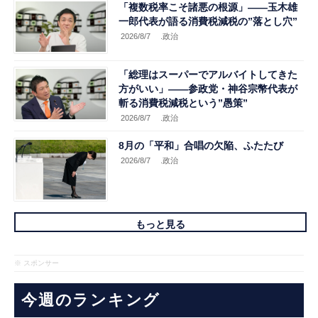
「複数税率こそ諸悪の根源」――玉木雄
一郎代表が語る消費税減税の”落とし穴”
2026/8/7
.政治
「総理はスーパーでアルバイトしてきた
方がいい」――参政党・神谷宗幣代表が
斬る消費税減税という”愚策”
2026/8/7
.政治
8月の「平和」合唱の欠陥、ふたたび
2026/8/7
.政治
もっと見る
※ スポンサー
今週のランキング