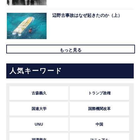
辺野古事故はなぜ起きたのか（上）
もっと見る
人気キーワード
古森義久
トランプ政権
国連大学
国際機関改革
UNU
中国
福澤善文
マニュアル