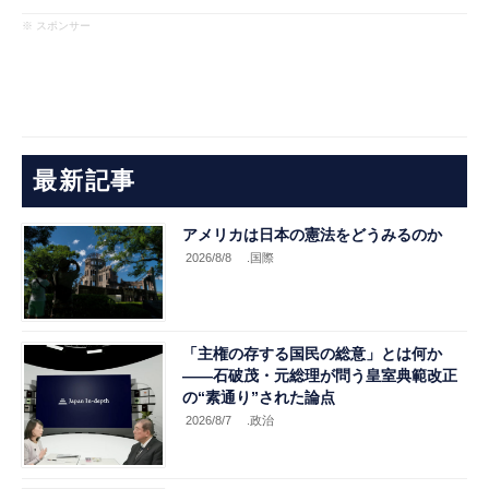
※ スポンサー
最新記事
アメリカは日本の憲法をどうみるのか
2026/8/8
.国際
「主権の存する国民の総意」とは何か
――石破茂・元総理が問う皇室典範改正
の“素通り”された論点
2026/8/7
.政治