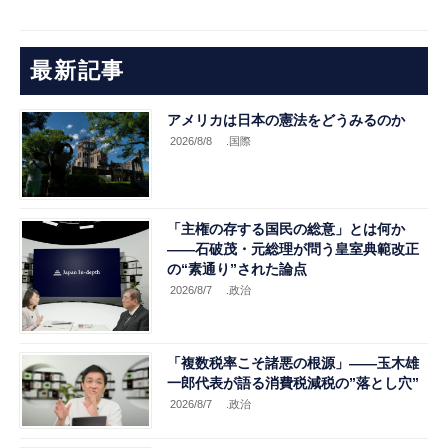
最新記事
アメリカは日本の憲法をどうみるのか
2026/8/8
.国際
「主権の存する国民の総意」とは何か
――石破茂・元総理が問う皇室典範改正
の“素通り”された論点
2026/8/7
.政治
「複数税率こそ諸悪の根源」――玉木雄
一郎代表が語る消費税減税の”落とし穴”
2026/8/7
.政治