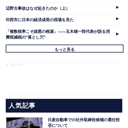
辺野古事故はなぜ起きたのか（上）
印西市に日本の経済成長の現場を見た
「複数税率こそ諸悪の根源」――玉木雄一郎代表が語る消
費税減税の"落とし穴"
もっと見る
※ スポンサー
人気記事
日産自動車での社外取締役候補の選任拒
否について