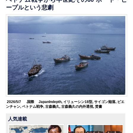
ープルという悲劇
2026/5/7
.国際
JapanIndepth
,
イリューシン18型
,
サイゴン陥落
,
ビエ
ンチャン
,
ベトナム戦争
,
古森義久
,
古森義久の内外透視
,
焚書
人気連載