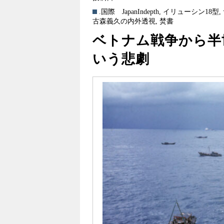
.国際
JapanIndepth
,
イリューシン18型
,
古森義久の内外透視
,
焚書
ベトナム戦争から半
いう悲劇