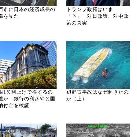
西市に日本の経済成長の
トランプ政権はいま
場を見た
「下」 対日政策、対中政
策の真実
銀1％利上げで得するの
辺野古事故はなぜ起きたの
誰か 銀行の利ざやと国
か（上）
納付金を検証