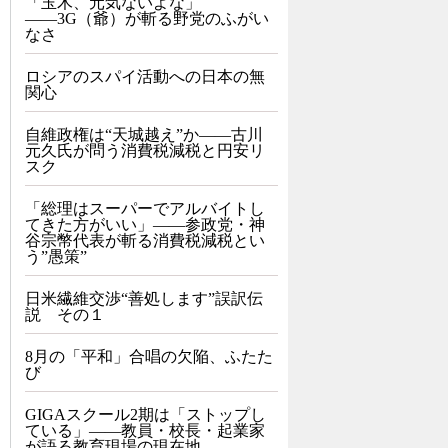
「玉木、元気ないよな」
――3G（爺）が斬る野党のふがい
なさ
ロシアのスパイ活動への日本の無
関心
自維政権は“天城越え”か――古川
元久氏が問う消費税減税と円安リ
スク
「総理はスーパーでアルバイトし
てきた方がいい」――参政党・神
谷宗幣代表が斬る消費税減税とい
う”愚策”
日米繊維交渉“善処します”誤訳伝
説 その１
8月の「平和」合唱の欠陥、ふたた
び
GIGAスクール2期は「ストップし
ている」——教員・校長・起業家
が語る教育現場の現在地