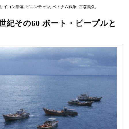
サイゴン陥落
,
ビエンチャン
,
ベトナム戦争
,
古森義久
,
世紀その60 ボート・ピープルと