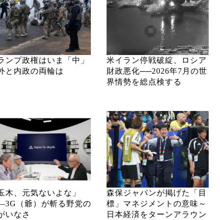
ランプ政権はいま「中」
米イラン停戦破綻、ロシア
外と内政の両輪は
財政悪化──2026年7月の世
界情勢を総点検する
玉木、元気ないよな」
森保ジャパンが掲げた「目
―3G（爺）が斬る野党の
標」マネジメントの意味～
がいなさ
日本経済をターンアラウン