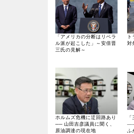
「アメリカの分断はリベラ
ト
ル派が起こした」～安倍晋
対
三氏の見解～
ホルムズ危機に迂回路あり
「
── 山田吉彦議員に聞く、
―
原油調達の現在地
ふ