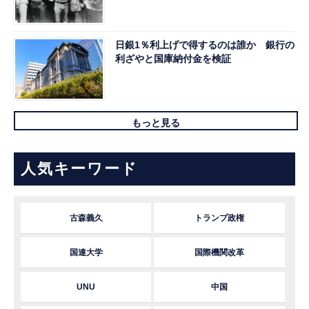
日銀1％利上げで得するのは誰か 銀行の
利ざやと国庫納付金を検証
もっと見る
人気キーワード
古森義久
トランプ政権
国連大学
国際機関改革
UNU
中国