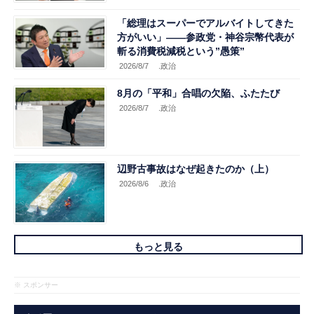
「総理はスーパーでアルバイトしてきた
方がいい」――参政党・神谷宗幣代表が
斬る消費税減税という”愚策”
2026/8/7
.政治
8月の「平和」合唱の欠陥、ふたたび
2026/8/7
.政治
辺野古事故はなぜ起きたのか（上）
2026/8/6
.政治
もっと見る
※ スポンサー