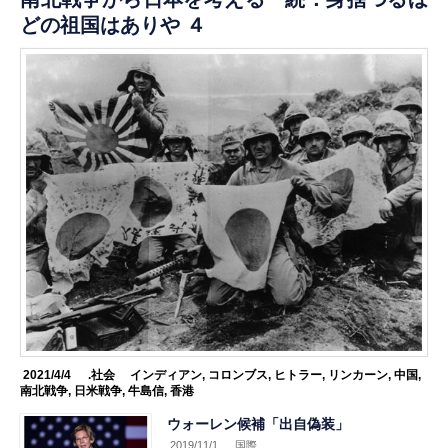
どの祖国はありや ４
2021/4/4
.社会
インディアン
,
コロンブス
,
ヒトラー
,
リンカーン
,
中国
,
南北戦争
,
日米戦争
,
牛島信
,
香港
ウォーレン候補「出自偽装」
2019/11/1
.国際