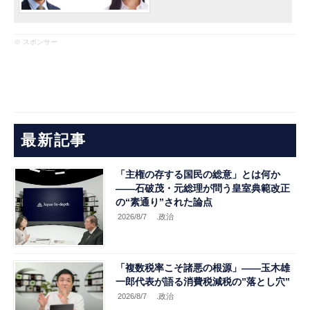
※ スポンサー
最新記事
「主権の存する国民の総意」とは何か
――石破茂・元総理が問う皇室典範改正
の“素通り”された論点
2026/8/7
.政治
「複数税率こそ諸悪の根源」――玉木雄
一郎代表が語る消費税減税の”落とし穴”
2026/8/7
.政治