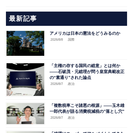
最新記事
アメリカは日本の憲法をどうみるのか
2026/8/8
.国際
「主権の存する国民の総意」とは何か
――石破茂・元総理が問う皇室典範改正
の“素通り”された論点
2026/8/7
.政治
「複数税率こそ諸悪の根源」――玉木雄
一郎代表が語る消費税減税の”落とし穴”
2026/8/7
.政治