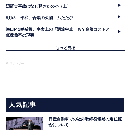
辺野古事故はなぜ起きたのか（上）
8月の「平和」合唱の欠陥、ふたたび
海自P-1哨戒機、事実上の「調達中止」も？高騰コストと
低稼働率の現実
もっと見る
※ スポンサー
人気記事
日産自動車での社外取締役候補の選任拒
否について