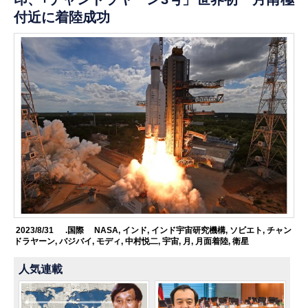
付近に着陸成功
2023/8/31
.国際
NASA
,
インド
,
インド宇宙研究機構
,
ソビエト
,
チャン
ドラヤーン
,
バジバイ
,
モディ
,
中村悦二
,
宇宙
,
月
,
月面着陸
,
衛星
人気連載