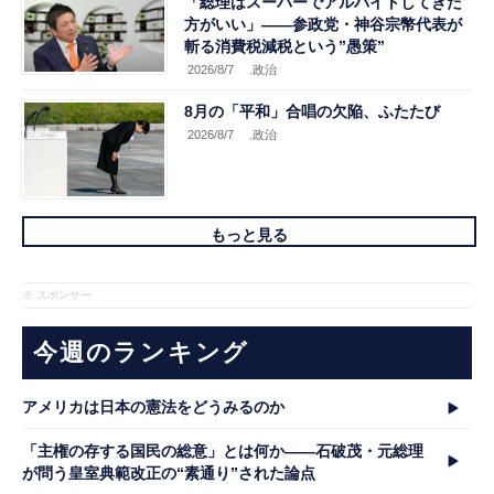
「総理はスーパーでアルバイトしてきた
方がいい」――参政党・神谷宗幣代表が
斬る消費税減税という”愚策”
2026/8/7
.政治
8月の「平和」合唱の欠陥、ふたたび
2026/8/7
.政治
もっと見る
※ スポンサー
今週のランキング
アメリカは日本の憲法をどうみるのか
「主権の存する国民の総意」とは何か――石破茂・元総理
が問う皇室典範改正の“素通り”された論点