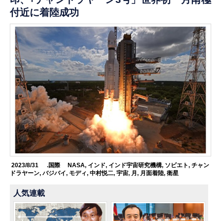
付近に着陸成功
2023/8/31
.国際
NASA
,
インド
,
インド宇宙研究機構
,
ソビエト
,
チャン
ドラヤーン
,
バジバイ
,
モディ
,
中村悦二
,
宇宙
,
月
,
月面着陸
,
衛星
人気連載