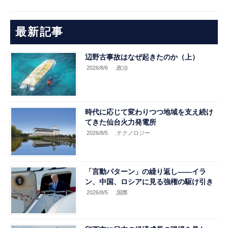
最新記事
辺野古事故はなぜ起きたのか（上）
2026/8/6
.政治
時代に応じて変わりつつ地域を支え続け
てきた仙台火力発電所
2026/8/5
.テクノロジー
「言動パターン」の繰り返し――イラ
ン、中国、ロシアに見る強権の駆け引き
2026/8/5
.国際