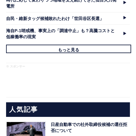
時代に応じて変わりつつ地域を支え続けてきた仙台火力発
電所
自民・維新タッグ候補敗れたわけ「世田谷区長選」
海自P-1哨戒機、事実上の「調達中止」も？高騰コストと
低稼働率の現実
もっと見る
※ スポンサー
人気記事
日産自動車での社外取締役候補の選任拒
否について