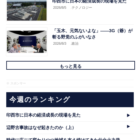
印西市に日本の経済成長の現場を見た
2026/8/5
.テクノロジー
「玉木、元気ないよな」――3G（爺）が
斬る野党のふがいなさ
2026/8/3
.政治
もっと見る
※ スポンサー
今週のランキング
印西市に日本の経済成長の現場を見た
辺野古事故はなぜ起きたのか（上）