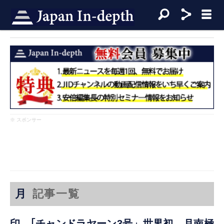
※ スポンサー
月
記事一覧
印、｢チャンドラヤーン3号」世界初 月南極