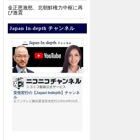
金正恩激怒、北朝鮮権力中枢に再
び激震
Japan In-depth チャンネル