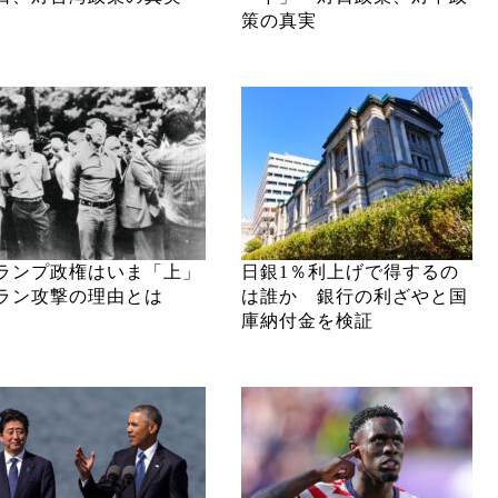
策の真実
ランプ政権はいま「上」
日銀1％利上げで得するの
ラン攻撃の理由とは
は誰か 銀行の利ざやと国
庫納付金を検証