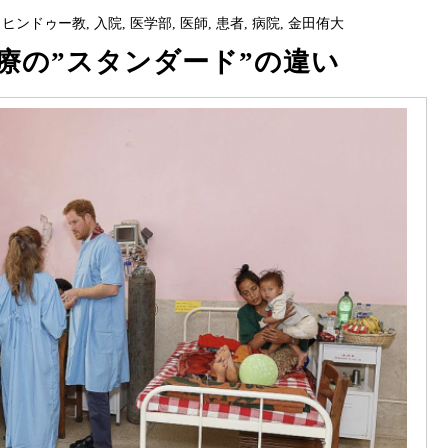
,
ヒンドゥー教
,
入院
,
医学部
,
医師
,
患者
,
病院
,
金田侑大
療の”スタンダード”の違い