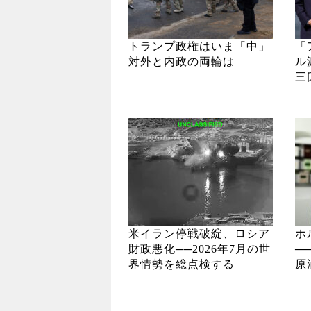
トランプ政権はいま「中」
「
対外と内政の両輪は
ル
三
米イラン停戦破綻、ロシア
ホ
財政悪化──2026年7月の世
─
界情勢を総点検する
原