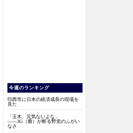
今週のランキング
印西市に日本の経済成長の現場を
見た
「玉木、元気ないよな」
――3G（爺）が斬る野党のふがい
なさ