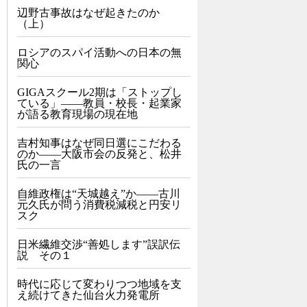
辺野古事故はなぜ起きたのか
（上）
ロシアのスパイ活動への日本の無
関心
GIGAスクール2期は「ストップし
ている」——教員・校長・起業家
が語る教育現場の現在地
吉村知事はなぜ同日選にこだわる
のか――大阪市会の反発と、松井
氏の一言
自維政権は“天城越え”か――古川
元久氏が問う消費税減税と円安リ
スク
日米繊維交渉“善処します”誤訳伝
説 その１
時代に応じて変わりつつ地域を支
え続けてきた仙台火力発電所