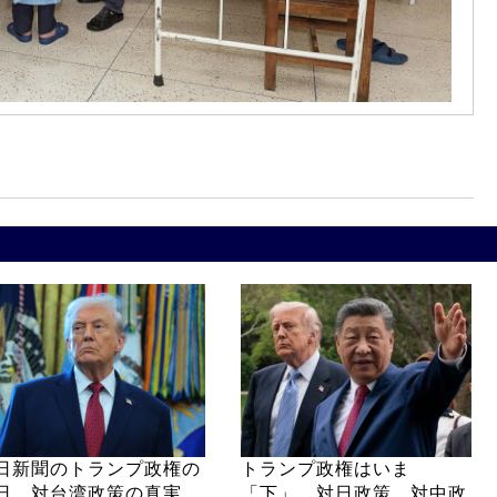
日新聞のトランプ政権の
トランプ政権はいま
日、対台湾政策の真実
「下」 対日政策、対中政