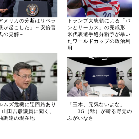
アメリカの分断はリベラ
トランプ大統領による「パ
派が起こした」～安倍晋
ンとサーカス」の完成形 ―
氏の見解～
米代表選手処分猶予が暴い
たワールドカップの政治利
用
ルムズ危機に迂回路あり
「玉木、元気ないよな」
─ 山田吉彦議員に聞く、
――3G（爺）が斬る野党の
油調達の現在地
ふがいなさ