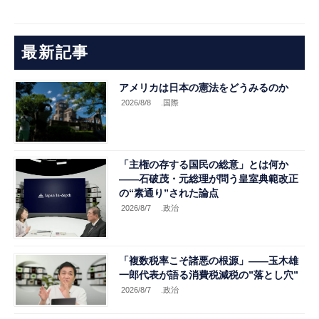
最新記事
アメリカは日本の憲法をどうみるのか
2026/8/8
.国際
「主権の存する国民の総意」とは何か
――石破茂・元総理が問う皇室典範改正
の“素通り”された論点
2026/8/7
.政治
「複数税率こそ諸悪の根源」――玉木雄
一郎代表が語る消費税減税の”落とし穴”
2026/8/7
.政治