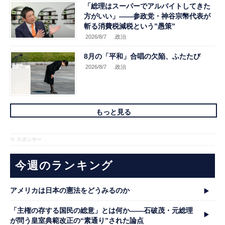
「総理はスーパーでアルバイトしてきた
方がいい」――参政党・神谷宗幣代表が
斬る消費税減税という”愚策”
2026/8/7
.政治
8月の「平和」合唱の欠陥、ふたたび
2026/8/7
.政治
もっと見る
※ スポンサー
今週のランキング
アメリカは日本の憲法をどうみるのか
「主権の存する国民の総意」とは何か――石破茂・元総理
が問う皇室典範改正の“素通り”された論点