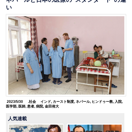
い
2023/5/30
.社会
インド
,
カースト制度
,
ネパール
,
ヒンドゥー教
,
入院
,
医学部
,
医師
,
患者
,
病院
,
金田侑大
人気連載