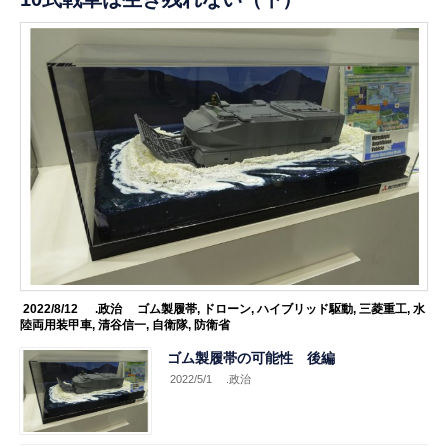
2022/8/12
.政治
ゴム製履帯
,
ドローン
,
ハイブリッド駆動
,
三菱重工
,
水
陸両用装甲車
,
清谷信一
,
自衛隊
,
防衛省
ゴム製履帯の可能性 後編
2022/5/1
.政治