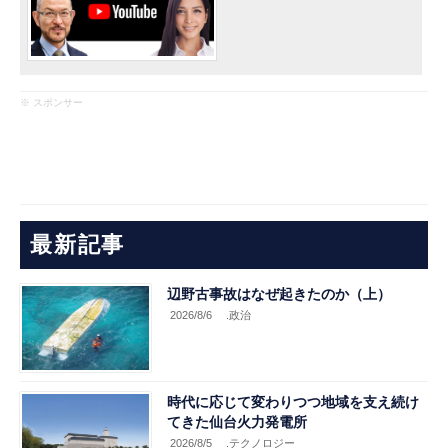
※ スポンサー
最新記事
辺野古事故はなぜ起きたのか（上）
2026/8/6
.政治
時代に応じて変わりつつ地域を支え続け
てきた仙台火力発電所
2026/8/5
.テクノロジー