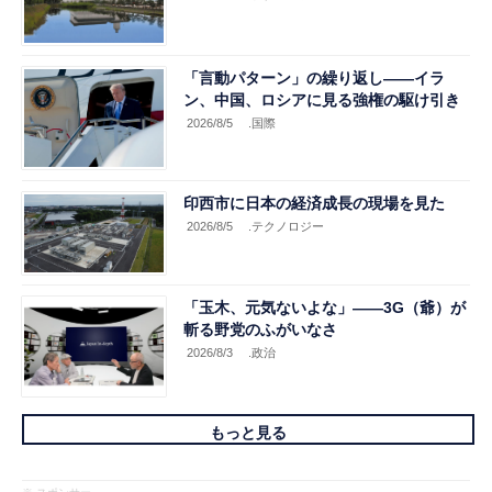
「言動パターン」の繰り返し――イラ
ン、中国、ロシアに見る強権の駆け引き
2026/8/5
.国際
印西市に日本の経済成長の現場を見た
2026/8/5
.テクノロジー
「玉木、元気ないよな」――3G（爺）が
斬る野党のふがいなさ
2026/8/3
.政治
もっと見る