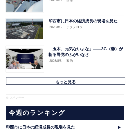
印西市に日本の経済成長の現場を見た
2026/8/5
.テクノロジー
「玉木、元気ないよな」――3G（爺）が
斬る野党のふがいなさ
2026/8/3
.政治
もっと見る
※ スポンサー
今週のランキング
印西市に日本の経済成長の現場を見た