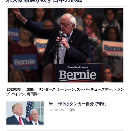
2020/3/6
.国際
サンダース
,
シーレーン
,
スーパーチューズデー
,
トラン
プ
,
バイデン
,
島田洋一
米、日中はタンカー自分で守れ
2019/6/25
.国際