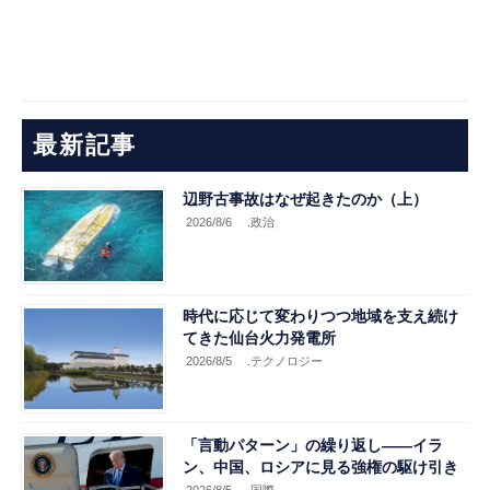
最新記事
辺野古事故はなぜ起きたのか（上）
2026/8/6
.政治
時代に応じて変わりつつ地域を支え続け
てきた仙台火力発電所
2026/8/5
.テクノロジー
「言動パターン」の繰り返し――イラ
ン、中国、ロシアに見る強権の駆け引き
2026/8/5
.国際