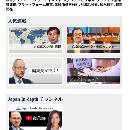
域連携
,
プラットフォーム事業
,
体験価値再設計
,
地域活性化
,
松永裕司
,
都市
開発
人気連載
Japan In-depth チャンネル