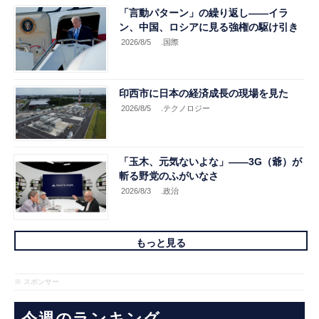
「言動パターン」の繰り返し――イラ
ン、中国、ロシアに見る強権の駆け引き
2026/8/5
.国際
印西市に日本の経済成長の現場を見た
2026/8/5
.テクノロジー
「玉木、元気ないよな」――3G（爺）が
斬る野党のふがいなさ
2026/8/3
.政治
もっと見る
※ スポンサー
今週のランキング