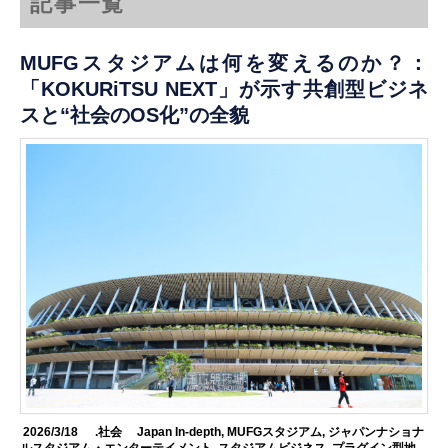
記事一覧
MUFGスタジアムは何を変えるのか？：
「KOKURiTSU NEXT」が示す共創型ビジネ
スと“社会のOS化”の全貌
2026/3/18
.社会
Japan In-depth
,
MUFGスタジアム
,
ジャパンナショナ
ルスタジアム・エンターテイメント
,
スタジアムビジネス
,
プラグイン型地