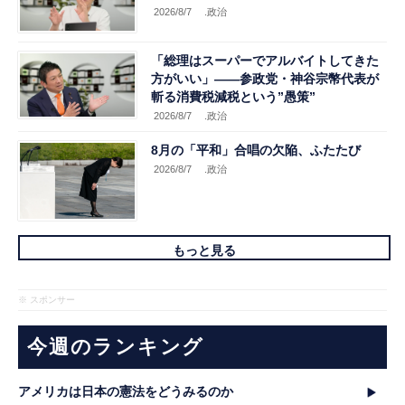
2026/8/7
.政治
「総理はスーパーでアルバイトしてきた
方がいい」――参政党・神谷宗幣代表が
斬る消費税減税という”愚策”
2026/8/7
.政治
8月の「平和」合唱の欠陥、ふたたび
2026/8/7
.政治
もっと見る
※ スポンサー
今週のランキング
アメリカは日本の憲法をどうみるのか