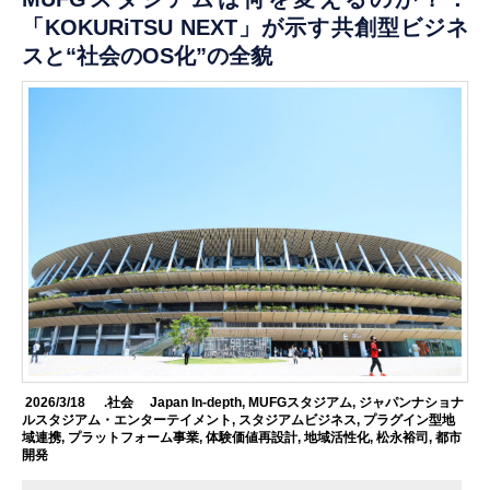
「KOKURiTSU NEXT」が示す共創型ビジネ
スと“社会のOS化”の全貌
2026/3/18
.社会
Japan In-depth
,
MUFGスタジアム
,
ジャパンナショナ
ルスタジアム・エンターテイメント
,
スタジアムビジネス
,
プラグイン型地
域連携
,
プラットフォーム事業
,
体験価値再設計
,
地域活性化
,
松永裕司
,
都市
開発