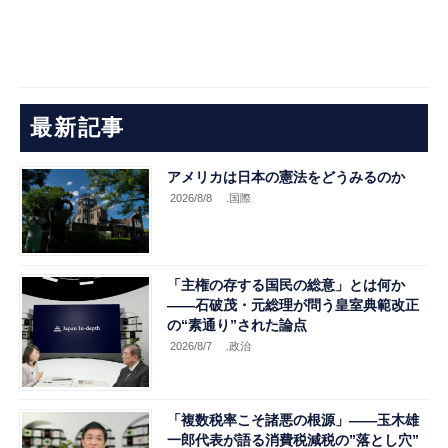
最新記事
アメリカは日本の憲法をどうみるのか
2026/8/8
.国際
「主権の存する国民の総意」とは何か
――石破茂・元総理が問う皇室典範改正
の“素通り”された論点
2026/8/7
.政治
「複数税率こそ諸悪の根源」――玉木雄
一郎代表が語る消費税減税の”落とし穴”