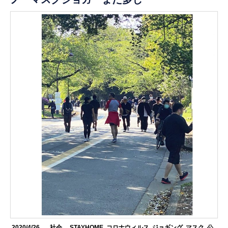
2020/4/26
.社会
STAYHOME
,
コロナウィルス
,
ジョギング
,
マスク
,
公