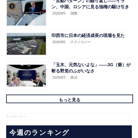
「言動パターン」の繰り返し――イラ
ン、中国、ロシアに見る強権の駆け引き
2026/8/5
.国際
印西市に日本の経済成長の現場を見た
2026/8/5
.テクノロジー
「玉木、元気ないよな」――3G（爺）が
斬る野党のふがいなさ
2026/8/3
.政治
もっと見る
※ スポンサー
今週のランキング