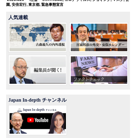
園
,
安倍宏行
,
東京都
,
緊急事態宣言
人気連載
Japan In-depth チャンネル