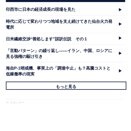
印西市に日本の経済成長の現場を見た
時代に応じて変わりつつ地域を支え続けてきた仙台火力発
電所
日米繊維交渉“善処します”誤訳伝説 その１
「言動パターン」の繰り返し――イラン、中国、ロシアに
見る強権の駆け引き
海自P-1哨戒機、事実上の「調達中止」も？高騰コストと
低稼働率の現実
もっと見る
※ スポンサー