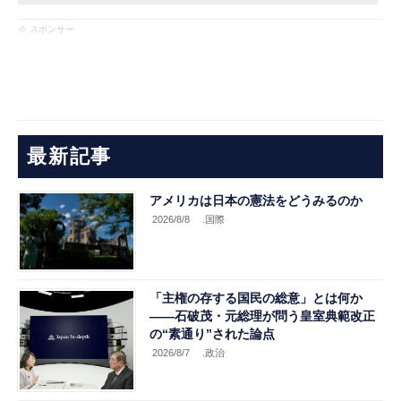
※ スポンサー
最新記事
アメリカは日本の憲法をどうみるのか
2026/8/8
.国際
「主権の存する国民の総意」とは何か
――石破茂・元総理が問う皇室典範改正
の“素通り”された論点
2026/8/7
.政治