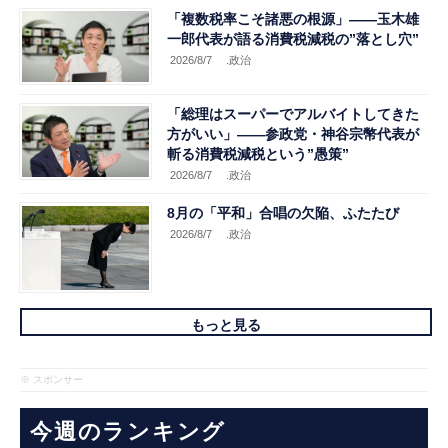
「複数税率こそ諸悪の根源」――玉木雄
一郎代表が語る消費税減税の”落とし穴”
2026/8/7
.政治
「総理はスーパーでアルバイトしてきた
方がいい」――参政党・神谷宗幣代表が
斬る消費税減税という”愚策”
2026/8/7
.政治
8月の「平和」合唱の欠陥、ふたたび
2026/8/7
.政治
もっと見る
※ スポンサー
今週のランキング