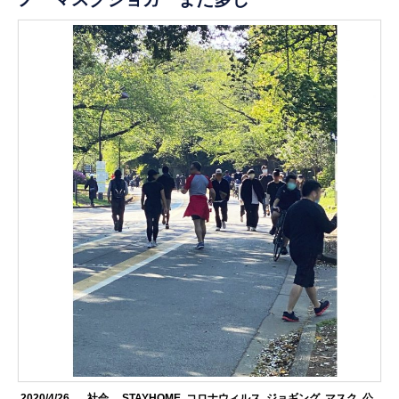
2020/4/26
.社会
STAYHOME
,
コロナウィルス
,
ジョギング
,
マスク
,
公