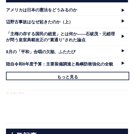
アメリカは日本の憲法をどうみるのか
辺野古事故はなぜ起きたのか（上）
「主権の存する国民の総意」とは何か――石破茂・元総理
が問う皇室典範改正の“素通り”された論点
8月の「平和」合唱の欠陥、ふたたび
陸自令和8年度予算：主要装備調達と島嶼防衛強化の全貌
もっと見る
※ スポンサー