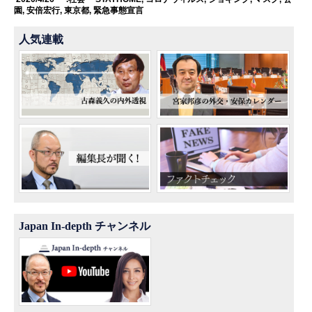
園
,
安倍宏行
,
東京都
,
緊急事態宣言
人気連載
Japan In-depth チャンネル