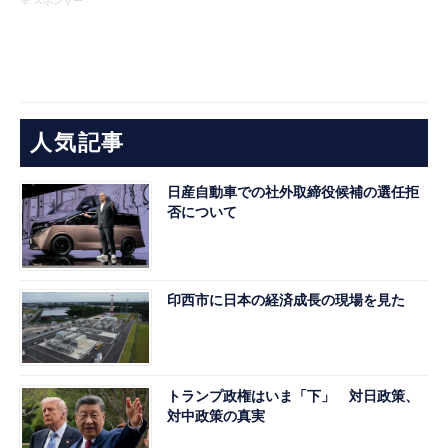
※ スポンサー
人気記事
日産自動車での社外取締役候補の選任拒
否について
印西市に日本の経済成長の現場を見た
トランプ政権はいま「下」 対日政策、
対中政策の真実