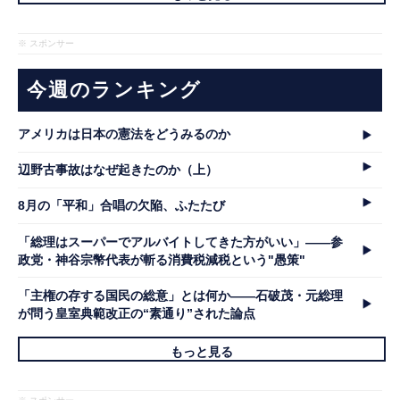
※ スポンサー
今週のランキング
アメリカは日本の憲法をどうみるのか
辺野古事故はなぜ起きたのか（上）
8月の「平和」合唱の欠陥、ふたたび
「総理はスーパーでアルバイトしてきた方がいい」――参
政党・神谷宗幣代表が斬る消費税減税という"愚策"
「主権の存する国民の総意」とは何か――石破茂・元総理
が問う皇室典範改正の“素通り”された論点
もっと見る