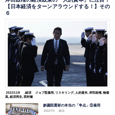
【日本経済をターンアラウンドする！】その
６
2022/11/9
.経済
ジョブ型雇用
,
リスキリング
,
人的資本
,
岸田政権
,
物価
高
,
経済再生
,
西村健
参議院選挙の本当の「争点」⑤雇用
2022/7/3
.政治