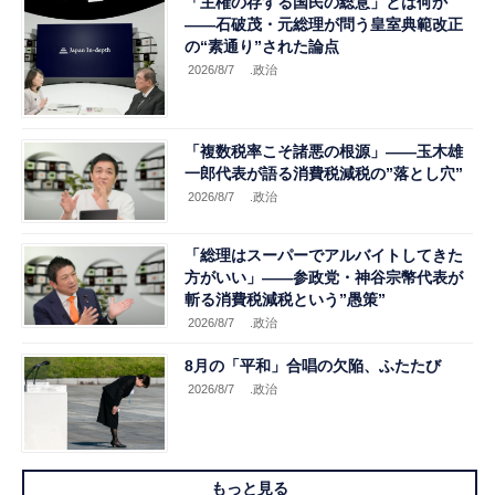
「主権の存する国民の総意」とは何か
――石破茂・元総理が問う皇室典範改正
の“素通り”された論点
2026/8/7
.政治
「複数税率こそ諸悪の根源」――玉木雄
一郎代表が語る消費税減税の”落とし穴”
2026/8/7
.政治
「総理はスーパーでアルバイトしてきた
方がいい」――参政党・神谷宗幣代表が
斬る消費税減税という”愚策”
2026/8/7
.政治
8月の「平和」合唱の欠陥、ふたたび
2026/8/7
.政治
もっと見る