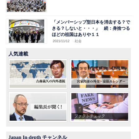
「メンバーシップ型日本を消去する？で
きる？しないと・・・」 続：身捨つる
ほどの祖国はありや１１
2021/11/12
.社会
人気連載
Japan In-depth チャンネル