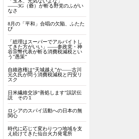
「玉木、元気ないよな」
――3G（爺）が斬る野党のふがい
なさ
8月の「平和」合唱の欠陥、ふたた
び
「総理はスーパーでアルバイトし
てきた方がいい」――参政党・神
谷宗幣代表が斬る消費税減税とい
う”愚策”
自維政権は“天城越え”か――古川
元久氏が問う消費税減税と円安リ
スク
日米繊維交渉“善処します”誤訳伝
説 その１
ロシアのスパイ活動への日本の無
関心
時代に応じて変わりつつ地域を支
え続けてきた仙台火力発電所