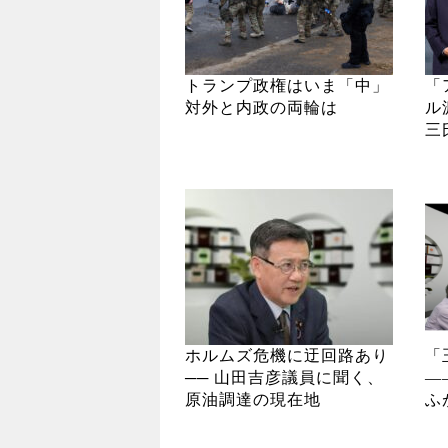
トランプ政権はいま「中」
「
対外と内政の両輪は
ル
三
ホルムズ危機に迂回路あり
「
── 山田吉彦議員に聞く、
―
原油調達の現在地
ふ