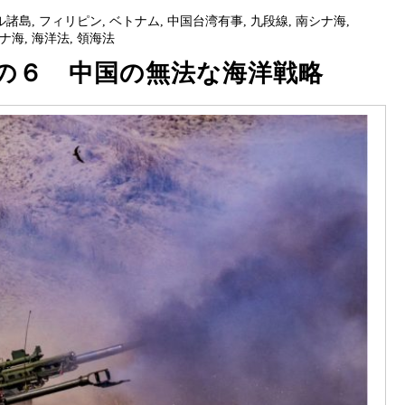
ル諸島
,
フィリピン
,
ベトナム
,
中国台湾有事
,
九段線
,
南シナ海
,
ナ海
,
海洋法
,
領海法
の６ 中国の無法な海洋戦略