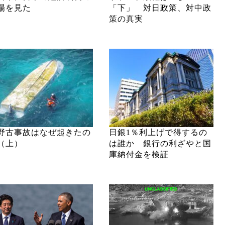
場を見た
「下」 対日政策、対中政
策の真実
野古事故はなぜ起きたの
日銀1％利上げで得するの
（上）
は誰か 銀行の利ざやと国
庫納付金を検証