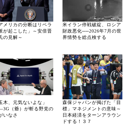
アメリカの分断はリベラ
米イラン停戦破綻、ロシア
派が起こした」～安倍晋
財政悪化──2026年7月の世
氏の見解～
界情勢を総点検する
玉木、元気ないよな」
森保ジャパンが掲げた「目
―3G（爺）が斬る野党の
標」マネジメントの意味～
がいなさ
日本経済をターンアラウン
ドする！３７