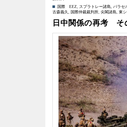
.国際
EEZ
,
スプラトレー諸島
,
パラセ
古森義久
,
国際仲裁裁判所
,
尖閣諸島
,
東シ
日中関係の再考 そ