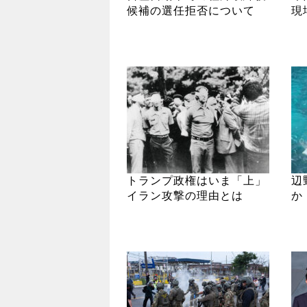
候補の選任拒否について
現
トランプ政権はいま「上」
辺
イラン攻撃の理由とは
か