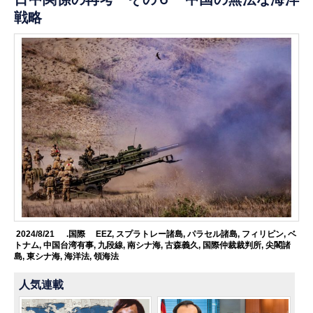
戦略
2024/8/21
.国際
EEZ
,
スプラトレー諸島
,
パラセル諸島
,
フィリピン
,
ベ
トナム
,
中国台湾有事
,
九段線
,
南シナ海
,
古森義久
,
国際仲裁裁判所
,
尖閣諸
島
,
東シナ海
,
海洋法
,
領海法
人気連載