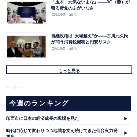
「玉木、元気ないよな」――3G（爺）が
斬る野党のふがいなさ
2026/8/3
.政治
自維政権は“天城越え”か――古川元久氏
が問う消費税減税と円安リスク
2026/8/2
.政治
もっと見る
※ スポンサー
今週のランキング
印西市に日本の経済成長の現場を見た
時代に応じて変わりつつ地域を支え続けてきた仙台火力発
電所