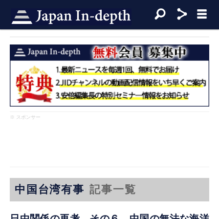
※ スポンサー
中国台湾有事
記事一覧
日中関係の再考 その６ 中国の無法な海洋