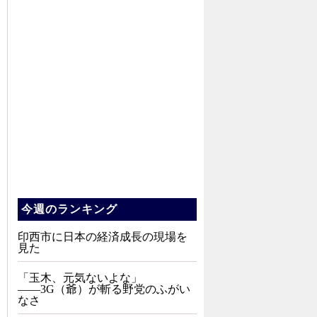
今週のランキング
印西市に日本の経済成長の現場を
見た
「玉木、元気ないよな」
――3G（爺）が斬る野党のふがい
なさ