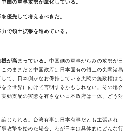
、中国の軍事攻勢が激化している。
事を優先して考えるべきだ。
事力で領土拡張を進めている。
危機が高まっている。
中国側の軍事がらみの攻勢が日
。このままだと中国政府は日本固有の領土の尖閣諸島
言して、日本側がなお保持している尖閣の施政権はも
張を全世界に向けて言明するかもしれない。その場合
、実効支配の実態を有さない日本政府は一体、どう対
と論じられる。台湾有事は日本有事だとも主張され
軍事攻撃を始めた場合、わが日本は具体的にどんな行