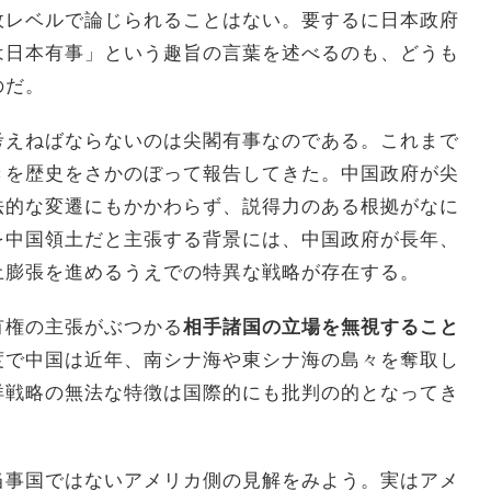
政レベルで論じられることはない。要するに日本政府
は日本有事」という趣旨の言葉を述べるのも、どうも
のだ。
考えねばならないのは尖閣有事なのである。これまで
きを歴史をさかのぼって報告してきた。中国政府が尖
法的な変遷にもかかわらず、説得力のある根拠がなに
を中国領土だと主張する背景には、中国政府が長年、
土膨張を進めるうえでの特異な戦略が存在する。
有権の主張がぶつかる
相手諸国の立場を無視すること
度で中国は近年、南シナ海や東シナ海の島々を奪取し
洋戦略の無法な特徴は国際的にも批判の的となってき
当事国ではないアメリカ側の見解をみよう。実はアメ