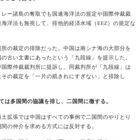
トレー諸島の奪取でも国連海洋法の規定や国際仲裁裁
海洋法も無視して、排他的経済水域（EEZ）の規定な
判所の裁定の排除だった。中国は南シナ海の大部分を
国の古い文書にあったという「九段線」を提示した。
が国際仲裁裁判所に提訴し、同裁判所が「九段線」は
はその裁定を「一片の紙きれにすぎない」と排除し
しては多国間の協議を排し、二国間に徹する。
領土拡張では中国はすべての事例で二国間のやりとり
機関の仲介を求める方式には反対する。