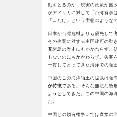
動をとるのか、現実の政策が国
がアメリカに対して「台湾有事
「口だけ」という実態のような
日本が台湾危機よりも優先して
その尖閣に対する中国政府の動
閣諸島の歴史にもかかわらず、
もないのにもかかわらず、尖閣
一貫してとってきた海洋での領
中国のこの海洋領土の拡張は領
が特徴
である。そんな無法な態
ようとしてきた。この中国の海
た。
中国との領有権争いでは直接の