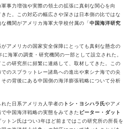
の軍事力増強や実際の領土の拡張に真剣な関心を向
てきた。この対応の幅広さや深さは日本側の比ではな
的な機関がアメリカ海軍大学校付属の「
中国海洋研究
張がアメリカの国家安全保障にとっても真剣な懸念の
6年に海軍の調査・研究機関の一部として設立された。
てこの研究所に頻繁に連絡して、取材してきた。この
海でのスプラットレー諸島への進出や東シナ海での尖
、その背後にある中国側の海洋膨張戦略について分析
られた日系アメリカ人学者の
トシ・ヨシハラ氏
やアメ
務で中国海洋戦略の実態をみてきた
ピーター・ダット
ダットン氏はつい3年ほど前まではこの研究所の所長を