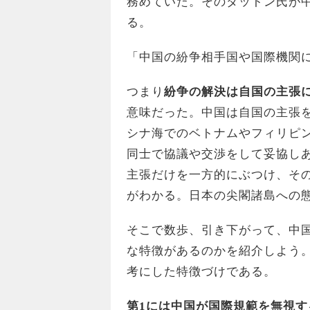
務めていた。そのダットン氏が
る。
「中国の紛争相手国や国際機関に対する態
つまり
紛争の解決は自国の主張
意味だった。中国は自国の主張
シナ海でのベトナムやフィリピ
同士で協議や交渉をして妥協し
主張だけを一方的にぶつけ、そ
がわかる。日本の尖閣諸島への
そこで数歩、引き下がって、中
な特徴があるのかを紹介しよう
考にした特徴づけである。
第1には中国が国際規範を無視す