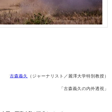
古森義久
（ジャーナリスト／麗澤大学特別教授）
「古森義久の内外透視」