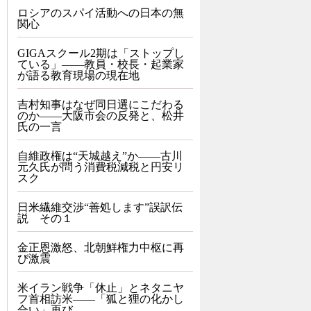
ロシアのスパイ活動への日本の無
関心
GIGAスクール2期は「ストップし
ている」——教員・校長・起業家
が語る教育現場の現在地
吉村知事はなぜ同日選にこだわる
のか――大阪市会の反発と、松井
氏の一言
自維政権は“天城越え”か――古川
元久氏が問う消費税減税と円安リ
スク
日米繊維交渉“善処します”誤訳伝
説 その１
金正恩激怒、北朝鮮権力中枢に再
び激震
米イラン戦争「休止」とネタニヤ
フ首相訪米――「狐と狸の化かし
合い」再び