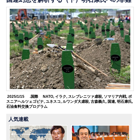
2025/1/15
.国際
NATO
,
イラク
,
スレブレニツァ虐殺
,
ソマリア内戦
,
ボ
スニアヘルツェゴビナ
,
ユネスコ
,
ルワンダ大虐殺
,
古森義久
,
国連
,
明石康氏
,
石油食料交換プログラム
人気連載