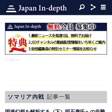
※ スポンサー
ソマリア内戦
記事一覧
国連幻想を解析する（下）明石康氏への非難