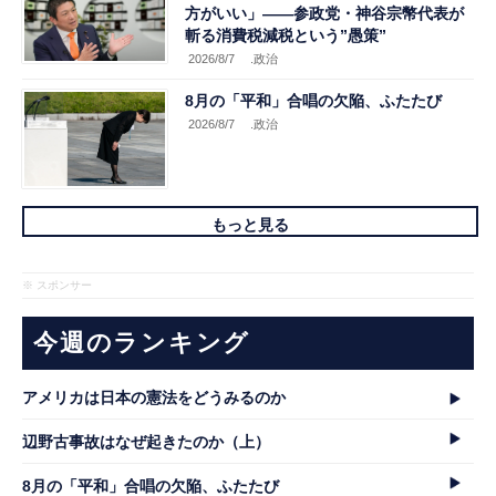
方がいい」――参政党・神谷宗幣代表が
斬る消費税減税という”愚策”
2026/8/7
.政治
8月の「平和」合唱の欠陥、ふたたび
2026/8/7
.政治
もっと見る
※ スポンサー
今週のランキング
アメリカは日本の憲法をどうみるのか
辺野古事故はなぜ起きたのか（上）
8月の「平和」合唱の欠陥、ふたたび