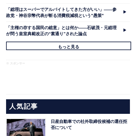
「総理はスーパーでアルバイトしてきた方がいい」――参
政党・神谷宗幣代表が斬る消費税減税という"愚策"
「主権の存する国民の総意」とは何か――石破茂・元総理
が問う皇室典範改正の“素通り”された論点
もっと見る
※ スポンサー
人気記事
日産自動車での社外取締役候補の選任拒
否について