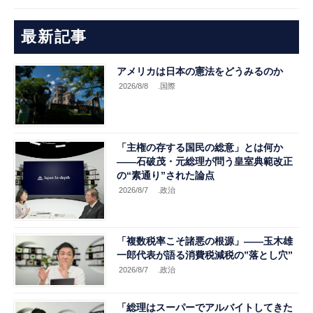
最新記事
アメリカは日本の憲法をどうみるのか
2026/8/8
.国際
「主権の存する国民の総意」とは何か
――石破茂・元総理が問う皇室典範改正
の“素通り”された論点
2026/8/7
.政治
「複数税率こそ諸悪の根源」――玉木雄
一郎代表が語る消費税減税の”落とし穴”
2026/8/7
.政治
「総理はスーパーでアルバイトしてきた