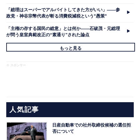
「総理はスーパーでアルバイトしてきた方がいい」――参
政党・神谷宗幣代表が斬る消費税減税という"愚策"
「主権の存する国民の総意」とは何か――石破茂・元総理
が問う皇室典範改正の“素通り”された論点
もっと見る
※ スポンサー
人気記事
日産自動車での社外取締役候補の選任拒
否について