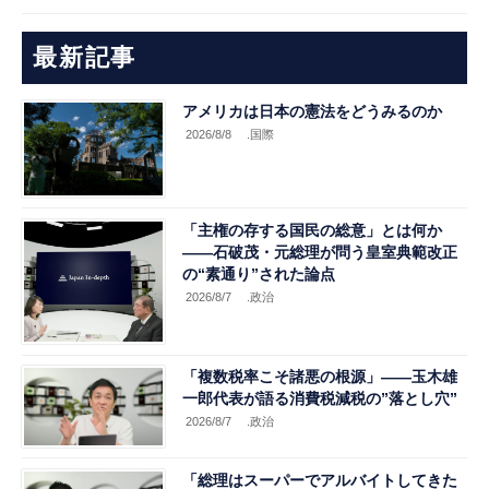
最新記事
アメリカは日本の憲法をどうみるのか
2026/8/8
.国際
「主権の存する国民の総意」とは何か
――石破茂・元総理が問う皇室典範改正
の“素通り”された論点
2026/8/7
.政治
「複数税率こそ諸悪の根源」――玉木雄
一郎代表が語る消費税減税の”落とし穴”
2026/8/7
.政治
「総理はスーパーでアルバイトしてきた