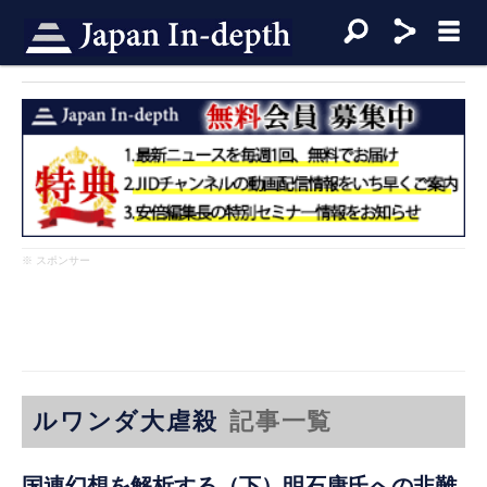
※ スポンサー
ルワンダ大虐殺
記事一覧
国連幻想を解析する（下）明石康氏への非難