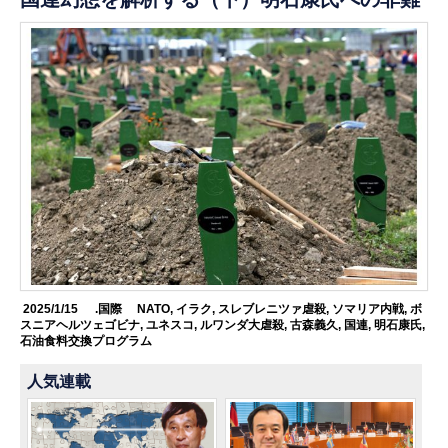
2025/1/15
.国際
NATO
,
イラク
,
スレブレニツァ虐殺
,
ソマリア内戦
,
ボ
スニアヘルツェゴビナ
,
ユネスコ
,
ルワンダ大虐殺
,
古森義久
,
国連
,
明石康氏
,
石油食料交換プログラム
人気連載