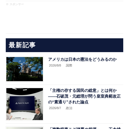
※ スポンサー
最新記事
アメリカは日本の憲法をどうみるのか
2026/8/8
.国際
「主権の存する国民の総意」とは何か
――石破茂・元総理が問う皇室典範改正
の“素通り”された論点
2026/8/7
.政治