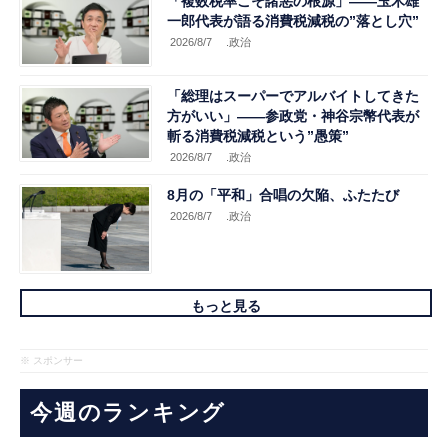
「複数税率こそ諸悪の根源」――玉木雄
一郎代表が語る消費税減税の”落とし穴”
2026/8/7
.政治
「総理はスーパーでアルバイトしてきた
方がいい」――参政党・神谷宗幣代表が
斬る消費税減税という”愚策”
2026/8/7
.政治
8月の「平和」合唱の欠陥、ふたたび
2026/8/7
.政治
もっと見る
※ スポンサー
今週のランキング