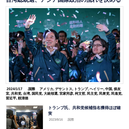
2024/1/17
.国際
アメリカ
,
デサントス
,
トランプ
,
ヘイリー
,
中国
,
侯友
宜
,
共和党
,
台湾
,
国民党
,
大統領選
,
宮家邦彦
,
柯文哲
,
民主党
,
民衆党
,
民進党
,
習近平
,
頼清徳
トランプ氏、共和党候補指名獲得ほぼ確
実
2023/8/16
.国際